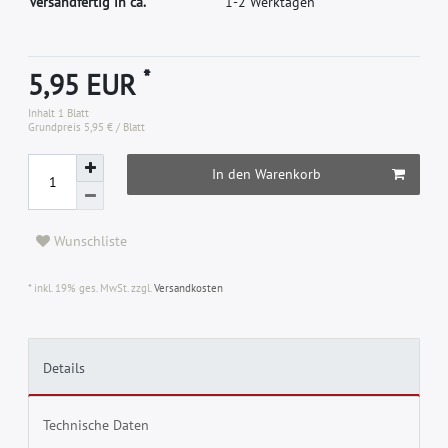
Versandfertig in ca.
1-2 Werktagen
*
5,95 EUR
Inhalt
1
Blatt
Grundpreis
5,95 € / Blatt
In den Warenkorb
Wunschliste
* inkl. 19% ges. MwSt. zzgl.
Versandkosten
Details
Technische Daten