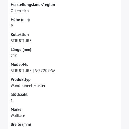
H
e
r
s
t
e
l
l
u
n
g
s
l
a
n
d
-
/
r
e
g
i
o
n
Ö
s
t
e
r
r
e
i
c
h
H
ö
h
e
(
m
m
)
9
K
o
l
l
e
k
t
i
o
n
S
T
R
U
C
T
U
R
E
L
ä
n
g
e
(
m
m
)
2
1
0
M
o
d
e
l
-
N
r
.
S
T
R
U
C
T
U
R
E
|
S
-
2
7
2
0
7
-
S
A
P
r
o
d
u
k
t
t
y
p
W
a
n
d
p
a
n
e
e
l
M
u
s
t
e
r
S
t
ü
c
k
z
a
h
l
1
M
a
r
k
e
W
a
l
l
f
a
c
e
B
r
e
i
t
e
(
m
m
)