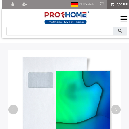
0,00 EUR
DE | Deutsch
☰