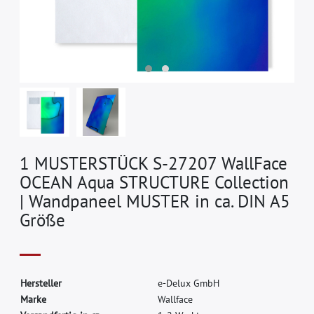
1 MUSTERSTÜCK S-27207 WallFace
OCEAN Aqua STRUCTURE Collection
| Wandpaneel MUSTER in ca. DIN A5
Größe
H
e
r
s
t
e
l
l
e
r
e
-
D
e
l
u
x
G
m
b
H
M
a
r
k
e
W
a
l
l
f
a
c
e