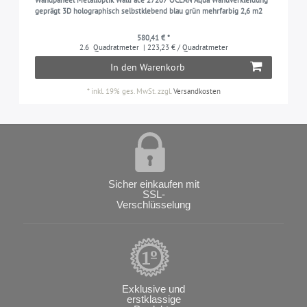
Wandpaneel Metalloptik WallFace 27207 OCEAN Aqua Wandverkleidung
geprägt 3D holographisch selbstklebend blau grün mehrfarbig 2,6 m2
580,41 € *
2.6
Quadratmeter
| 223,23 € / Quadratmeter
In den Warenkorb
*
inkl. 19% ges. MwSt.
zzgl.
Versandkosten
Sicher einkaufen mit
SSL-
Verschlüsselung
Exklusive und
erstklassige