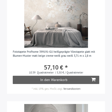
Fototapete Profhome 399191-GU heißgeprägte Vliestapete glatt mit
Blumen-Muster matt beige creme-weiß grau weiß 3,71 m x 2,8 m
57,10 € *
10.39
Quadratmeter
| 5,50 € / Quadratmeter
In den Warenkorb
*
inkl. 19% ges. MwSt.
zzgl.
Versandkosten