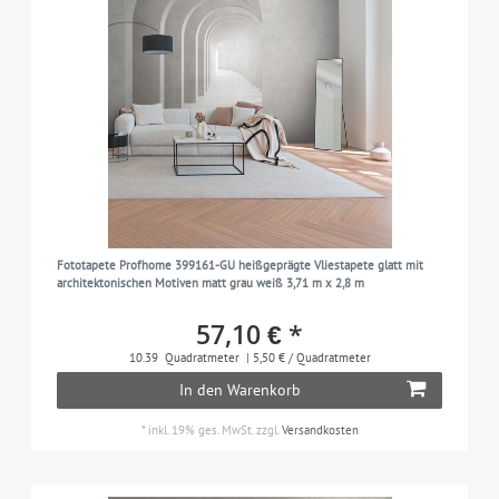
Fototapete Profhome 399161-GU heißgeprägte Vliestapete glatt mit
architektonischen Motiven matt grau weiß 3,71 m x 2,8 m
57,10 € *
10.39
Quadratmeter
| 5,50 € / Quadratmeter
In den Warenkorb
*
inkl. 19% ges. MwSt.
zzgl.
Versandkosten