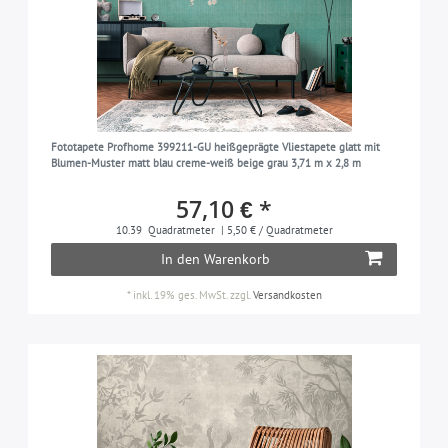
Fototapete Profhome 399211-GU heißgeprägte Vliestapete glatt mit
Blumen-Muster matt blau creme-weiß beige grau 3,71 m x 2,8 m
57,10 € *
10.39
Quadratmeter
| 5,50 € / Quadratmeter
In den Warenkorb
*
inkl. 19% ges. MwSt.
zzgl.
Versandkosten