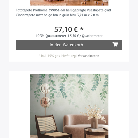
Fototapete Profhome 399061-GU heißgeprägte Vliestapete glatt
Kindertapete matt beige braun grün blau 3,71 m x 2,8 m
57,10 € *
10.39
Quadratmeter
| 5,50 € / Quadratmeter
In den Warenkorb
*
inkl. 19% ges. MwSt.
zzgl.
Versandkosten