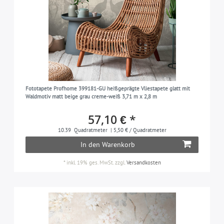
Fototapete Profhome 399181-GU heißgeprägte Vliestapete glatt mit
Waldmotiv matt beige grau creme-weiß 3,71 m x 2,8 m
57,10 € *
10.39
Quadratmeter
| 5,50 € / Quadratmeter
In den Warenkorb
*
inkl. 19% ges. MwSt.
zzgl.
Versandkosten