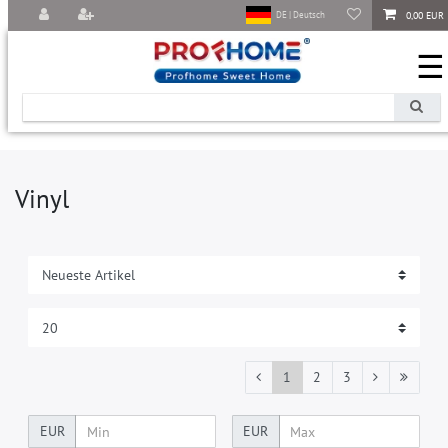
0,00 EUR
DE | Deutsch
☰
Vinyl
1
2
3
EUR
EUR