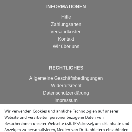
INFORMATIONEN
Hilfe
Zahlungsarten
Versandkosten
Kontakt
Wir über uns
RECHTLICHES
Allgemeine Geschäftsbedingungen
Widerrufsrecht
Datenschutzerklärung
Impressum
Erklärung zur Barrierefreiheit
Wir verwenden Cookies und ähnliche Technologien auf unserer
Widerrufs­formular
Website und verarbeiten personenbezogene Daten von
Besucher:innen unserer Webseite (z.B. IP-Adresse), um z.B. Inhalte und
Anzeigen zu personalisieren, Medien von Drittanbietern einzubinden