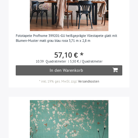
Fototapete Profhome 399201-GU heißgeprägte Vliestapete glatt mit
Blumen-Muster matt grau blau rosa 3,71 m x 2,8 m
57,10 € *
10.39
Quadratmeter
| 5,50 € / Quadratmeter
In den Warenkorb
*
inkl. 19% ges. MwSt.
zzgl.
Versandkosten