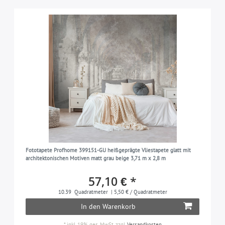
Fototapete Profhome 399151-GU heißgeprägte Vliestapete glatt mit
architektonischen Motiven matt grau beige 3,71 m x 2,8 m
57,10 € *
10.39
Quadratmeter
| 5,50 € / Quadratmeter
In den Warenkorb
*
inkl. 19% ges. MwSt.
zzgl.
Versandkosten