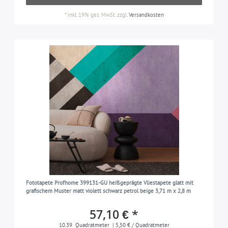
*
inkl. 19% ges. MwSt.
zzgl.
Versandkosten
Fototapete Profhome 399131-GU heißgeprägte Vliestapete glatt mit
grafischem Muster matt violett schwarz petrol beige 3,71 m x 2,8 m
57,10 € *
10.39
Quadratmeter
| 5,50 € / Quadratmeter