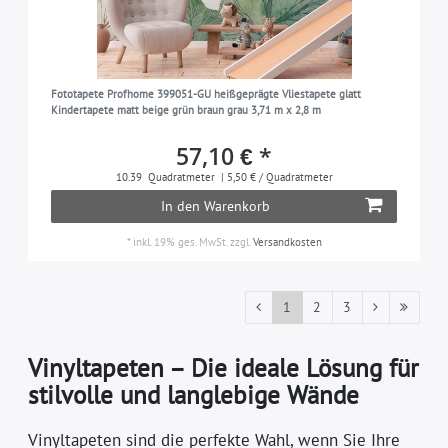
Fototapete Profhome 399051-GU heißgeprägte Vliestapete glatt
Kindertapete matt beige grün braun grau 3,71 m x 2,8 m
57,10 € *
10.39
Quadratmeter
| 5,50 € / Quadratmeter
In den Warenkorb
*
inkl. 19% ges. MwSt.
zzgl.
Versandkosten
1
2
3
Vinyltapeten – Die ideale Lösung für
stilvolle und langlebige Wände
Vinyltapeten sind die perfekte Wahl, wenn Sie Ihre