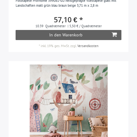
Fototapete Profhome 399081-GU heißgeprägte Vliestapete glatt mit
Landschaften matt grün blau braun beige 3,71 m x 2,8 m
57,10 € *
10.39
Quadratmeter
| 5,50 € / Quadratmeter
In den Warenkorb
*
inkl. 19% ges. MwSt.
zzgl.
Versandkosten