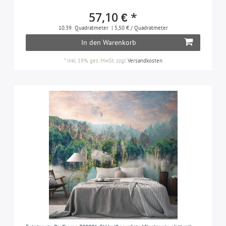
57,10 € *
10.39
Quadratmeter
| 5,50 € / Quadratmeter
In den Warenkorb
*
inkl. 19% ges. MwSt.
zzgl.
Versandkosten