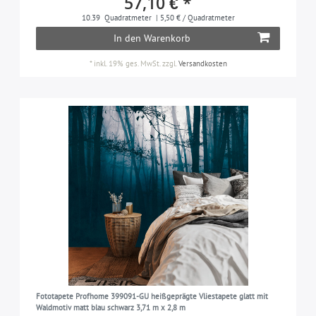
57,10 € *
10.39
Quadratmeter
| 5,50 € / Quadratmeter
In den Warenkorb
*
inkl. 19% ges. MwSt.
zzgl.
Versandkosten
Fototapete Profhome 399091-GU heißgeprägte Vliestapete glatt mit
Waldmotiv matt blau schwarz 3,71 m x 2,8 m