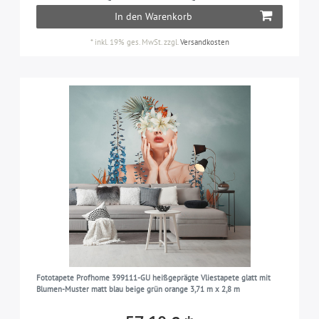
In den Warenkorb
*
inkl. 19% ges. MwSt.
zzgl.
Versandkosten
Fototapete Profhome 399111-GU heißgeprägte Vliestapete glatt mit
Blumen-Muster matt blau beige grün orange 3,71 m x 2,8 m