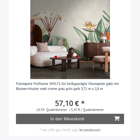
Fototapete Profhome 399171-GU heißgeprägte Vliestapete glatt mit
Blumen-Muster matt creme grau grün gelb 3,71 m x 2,8 m
57,10 € *
10.39
Quadratmeter
| 5,50 € / Quadratmeter
In den Warenkorb
*
inkl. 19% ges. MwSt.
zzgl.
Versandkosten