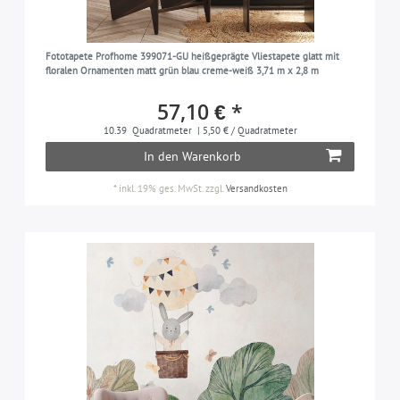
Fototapete Profhome 399071-GU heißgeprägte Vliestapete glatt mit
floralen Ornamenten matt grün blau creme-weiß 3,71 m x 2,8 m
57,10 € *
10.39
Quadratmeter
| 5,50 € / Quadratmeter
In den Warenkorb
*
inkl. 19% ges. MwSt.
zzgl.
Versandkosten