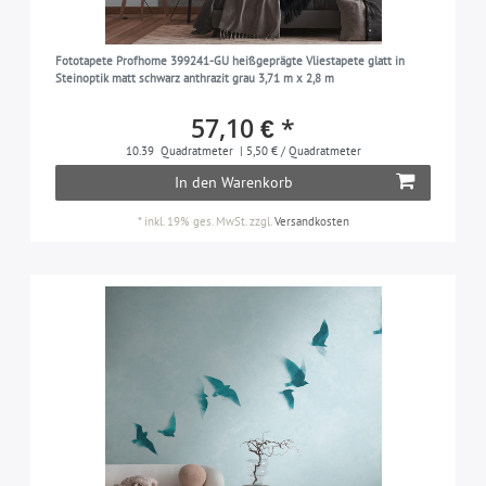
Textiloptik
tauben-blau
64
5
Tiermotiv
taupe
60
7
Fototapete Profhome 399241-GU heißgeprägte Vliestapete glatt in
Steinoptik matt schwarz anthrazit grau 3,71 m x 2,8 m
Toile De Jouy
türkis
23
5
57,10 € *
Ton-in-Ton
türkis-blau
42
9
10.39
Quadratmeter
| 5,50 € / Quadratmeter
Traditionell
violett
15
24
In den Warenkorb
Uni
weiß
432
295
*
inkl. 19% ges. MwSt.
zzgl.
Versandkosten
Used Look
114
Vogel
39
Zebramuster
5