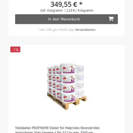
349,55 € *
160
Kilogramm
| 2,18 € / Kilogramm
In den Warenkorb
*
inkl. 19% ges. MwSt.
zzgl.
Versandkosten
-7%
Vlieskleber PROFHOME Kleber für Malervlies Renoviervlies
Anstrichvlies Vlies Gewebe 1 Pal. 512 kg max. 3360 qm