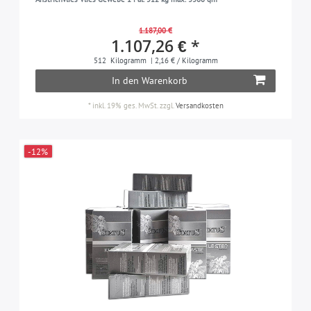
1.187,00 €
1.107,26 € *
512
Kilogramm
| 2,16 € / Kilogramm
In den Warenkorb
*
inkl. 19% ges. MwSt.
zzgl.
Versandkosten
-12%