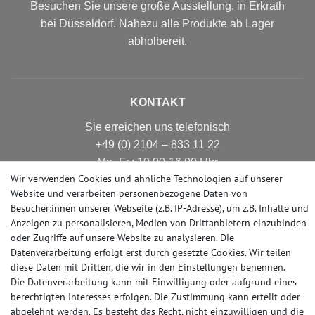
Besuchen Sie unsere große Ausstellung, in Erkrath
bei Düsseldorf. Nahezu alle Produkte ab Lager
abholbereit.
KONTAKT
Sie erreichen uns telefonisch
+49 (0) 2104 – 833 11 22
Mo.-Fr.: 10.00-16.00 Uhr
Wir verwenden Cookies und ähnliche Technologien auf unserer
E-mail: info@profhome-shop.de
Website und verarbeiten personenbezogene Daten von
Besucher:innen unserer Webseite (z.B. IP-Adresse), um z.B. Inhalte und
Anzeigen zu personalisieren, Medien von Drittanbietern einzubinden
oder Zugriffe auf unsere Website zu analysieren. Die
ZAHLUNGSARTEN
Datenverarbeitung erfolgt erst durch gesetzte Cookies. Wir teilen
diese Daten mit Dritten, die wir in den Einstellungen benennen.
Die Datenverarbeitung kann mit Einwilligung oder aufgrund eines
berechtigten Interesses erfolgen. Die Zustimmung kann erteilt oder
SOCIAL MEDIA
abgelehnt werden. Es besteht das Recht, nicht einzuwilligen und die