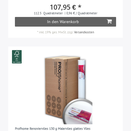
107,95 € *
112.5
Quadratmeter
| 0,96 € / Quadratmeter
In den Warenkorb
*
inkl. 19% ges. MwSt.
zzgl.
Versandkosten
Profhome Renoviervlies 130 g Malervlies glattes Vlies