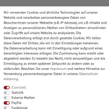
ZAHLUNGSARTEN
Wir verwenden Cookies und ähnliche Technologien auf unserer
Website und verarbeiten personenbezogene Daten von
Besucher:innen unserer Webseite (z.B. IP-Adresse), um z.B. Inhalte und
Anzeigen zu personalisieren, Medien von Drittanbietern einzubinden
oder Zugriffe auf unsere Website zu analysieren. Die
SOCIAL MEDIA
Datenverarbeitung erfolgt erst durch gesetzte Cookies. Wir teilen
diese Daten mit Dritten, die wir in den Einstellungen benennen.
Die Datenverarbeitung kann mit Einwilligung oder aufgrund eines
berechtigten Interesses erfolgen. Die Zustimmung kann erteilt oder
abgelehnt werden. Es besteht das Recht, nicht einzuwilligen und die
© Copyright 2026 | e-Delux GmbH
Einwilligung zu einem späteren Zeitpunkt zu ändern oder zu
widerrufen. Beachten Sie unser
Impressum
und weitere Hinweise zur
Verwendung personenbezogener Daten in unserer
Daten­schutz­
erklärung
.
Essenziell
Statistik
Externe Medien
PayPal
Funktional