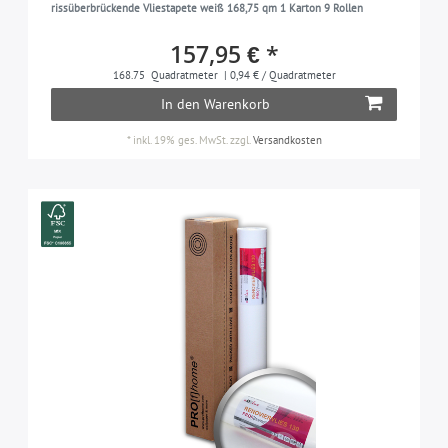
rissüberbrückende Vliestapete weiß 168,75 qm 1 Karton 9 Rollen
157,95 € *
168.75
Quadratmeter
| 0,94 € / Quadratmeter
In den Warenkorb
*
inkl. 19% ges. MwSt.
zzgl.
Versandkosten