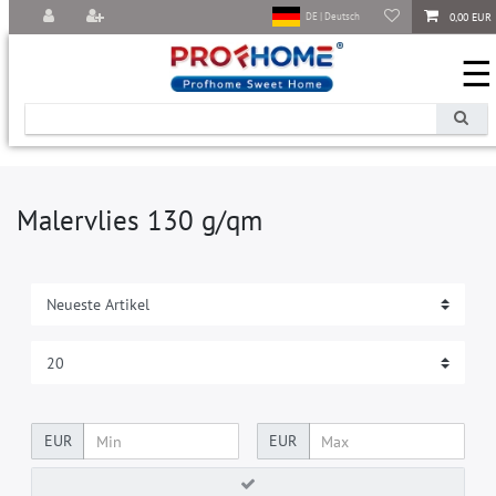
0,00 EUR
DE | Deutsch
☰
Malervlies 130 g/qm
EUR
EUR