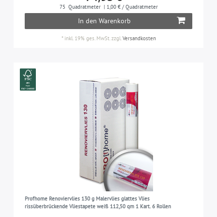
KOLLEKTION
75
Quadratmeter
| 1,00 € / Quadratmeter
In den Warenkorb
PROFhome
4
ROLLENMASS
PROFhome (Renoviervlies)
4
*
inkl. 19% ges. MwSt.
zzgl.
Versandkosten
0,75 m x 25,00 m = 18,75 m2
4
LICHTBESTÄNDIGKEIT
gut lichtbeständig
4
OBERFLÄCHE
glatt
4
GEEIGNET FÜR
Wohnzimmer, Schlafzimmer, Küche, Kinderzimmer,
4
Flur, etc.
Profhome Renoviervlies 130 g Malervlies glattes Vlies
rissüberbrückende Vliestapete weiß 112,50 qm 1 Kart. 6 Rollen