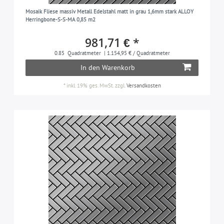
Mosaik Fliese massiv Metall Edelstahl matt in grau 1,6mm stark ALLOY
Herringbone-S-S-MA 0,85 m2
981,71 € *
0.85
Quadratmeter
| 1.154,95 € / Quadratmeter
In den Warenkorb
*
inkl. 19% ges. MwSt.
zzgl.
Versandkosten