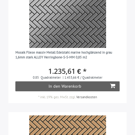
Mosaik Fliese massiv Metall Edelstahl marine hochglänzend in grau
1,6mm stark ALLOY Herringbone-S-S-MM 0,85 m2
1.235,61 € *
0.85
Quadratmeter
| 1.453,66 € / Quadratmeter
In den Warenkorb
*
inkl. 19% ges. MwSt.
zzgl.
Versandkosten