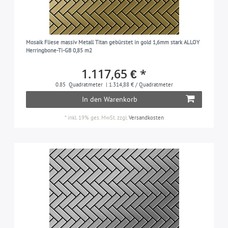
Mosaik Fliese massiv Metall Titan gebürstet in gold 1,6mm stark ALLOY
Herringbone-Ti-GB 0,85 m2
1.117,65 € *
0.85
Quadratmeter
| 1.314,88 € / Quadratmeter
In den Warenkorb
*
inkl. 19% ges. MwSt.
zzgl.
Versandkosten