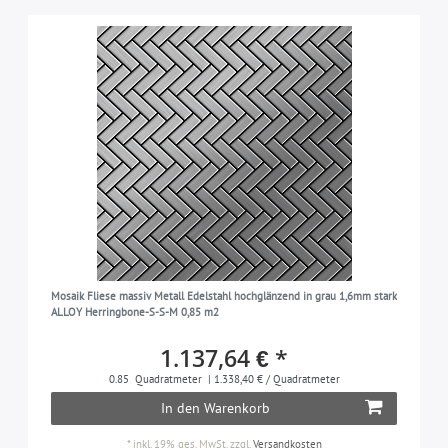
Mosaik Fliese massiv Metall Edelstahl hochglänzend in grau 1,6mm stark
ALLOY Herringbone-S-S-M 0,85 m2
1.137,64 € *
0.85
Quadratmeter
| 1.338,40 € / Quadratmeter
In den Warenkorb
*
inkl. 19% ges. MwSt.
zzgl.
Versandkosten