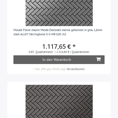
Mosaik Fliese massiv Metall Edelstahl marine gebürstet in grau 1,6mm
stark ALLOY Herringbone-S-S-MB 0,85 m2
1.117,65 € *
0.85
Quadratmeter
| 1.314,88 € / Quadratmeter
In den Warenkorb
*
inkl. 19% ges. MwSt.
zzgl.
Versandkosten