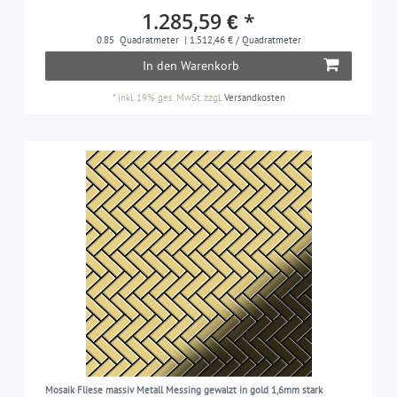
1.285,59 € *
0.85
Quadratmeter
| 1.512,46 € / Quadratmeter
In den Warenkorb
*
inkl. 19% ges. MwSt.
zzgl.
Versandkosten
Mosaik Fliese massiv Metall Messing gewalzt in gold 1,6mm stark