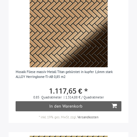
Mosaik Fliese massiv Metall Titan gebürstet in kupfer 1,6mm stark
ALLOY Herringbone-Ti-AB 0,85 m2
1.117,65 € *
0.85
Quadratmeter
| 1.314,88 € / Quadratmeter
In den Warenkorb
*
inkl. 19% ges. MwSt.
zzgl.
Versandkosten