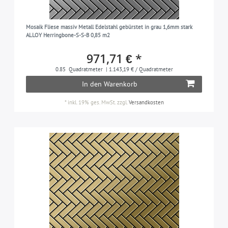
Mosaik Fliese massiv Metall Edelstahl gebürstet in grau 1,6mm stark
ALLOY Herringbone-S-S-B 0,85 m2
971,71 € *
0.85
Quadratmeter
| 1.143,19 € / Quadratmeter
In den Warenkorb
*
inkl. 19% ges. MwSt.
zzgl.
Versandkosten