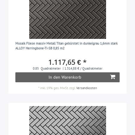
Mosaik Fliese massiv Metall Titan gebürstet in dunkelgrau 1,6mm stark
ALLOY Herringbone-Ti-SB 0,85 m2
1.117,65 € *
0.85
Quadratmeter
| 1.314,88 € / Quadratmeter
In den Warenkorb
*
inkl. 19% ges. MwSt.
zzgl.
Versandkosten