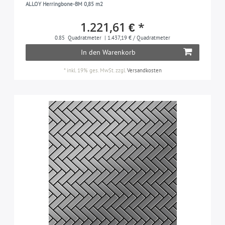
ALLOY Herringbone-BM 0,85 m2
1.221,61 € *
0.85
Quadratmeter
| 1.437,19 € / Quadratmeter
In den Warenkorb
*
inkl. 19% ges. MwSt.
zzgl.
Versandkosten