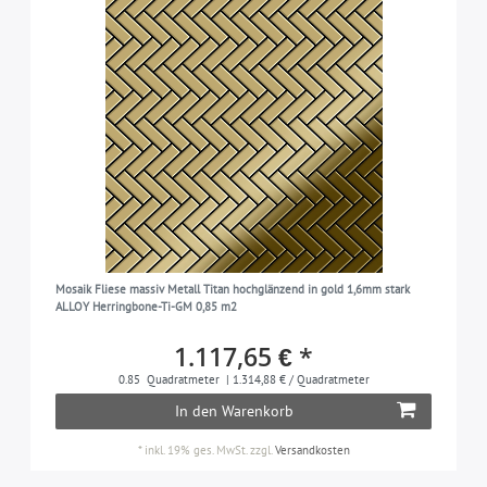
Mosaik Fliese massiv Metall Titan hochglänzend in gold 1,6mm stark
ALLOY Herringbone-Ti-GM 0,85 m2
1.117,65 € *
0.85
Quadratmeter
| 1.314,88 € / Quadratmeter
In den Warenkorb
*
inkl. 19% ges. MwSt.
zzgl.
Versandkosten