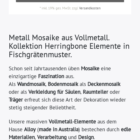
*
inkl. 19% ges. MwSt.
zzgl.
Versandkosten
Metall Mosaike aus Vollmetall.
Kollektion Herringbone Elemente in
Fischgrätenmuster.
Schon seit Jahrtausenden üben
Mosaike
eine
einzigartige
Faszination
aus.
Als
Wandmosaik
,
Bodenmosaik
als
Deckenmosaik
oder als
Verkleidung für Säulen
,
Raumteiler
oder
Träger
erfreut sich diese Art der Dekoration wieder
stetig steigender Beliebtheit.
Unsere massiven
Vollmetall-Elemente
aus dem
Hause
Alloy
(
made in Australia
) bestechen durch
edle
Materialien
,
Verarbeitung
und
Design
.