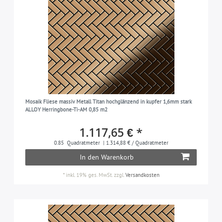
Mosaik Fliese massiv Metall Titan hochglänzend in kupfer 1,6mm stark
ALLOY Herringbone-Ti-AM 0,85 m2
1.117,65 € *
0.85
Quadratmeter
| 1.314,88 € / Quadratmeter
In den Warenkorb
*
inkl. 19% ges. MwSt.
zzgl.
Versandkosten