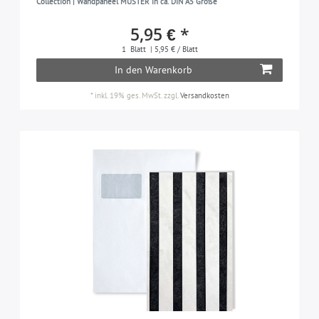
Collection | Wandpaneel MUSTER in ca. DIN A5 Größe
5,95 € *
1
Blatt
| 5,95 € / Blatt
In den Warenkorb
*
inkl. 19% ges. MwSt.
zzgl.
Versandkosten