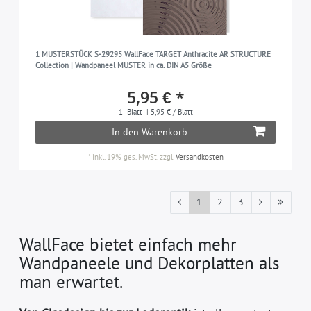
1 MUSTERSTÜCK S-29295 WallFace TARGET Anthracite AR STRUCTURE
Collection | Wandpaneel MUSTER in ca. DIN A5 Größe
5,95 € *
1
Blatt
| 5,95 € / Blatt
In den Warenkorb
*
inkl. 19% ges. MwSt.
zzgl.
Versandkosten
1
2
3
WallFace bietet einfach mehr
Wandpaneele und Dekorplatten als
man erwartet.