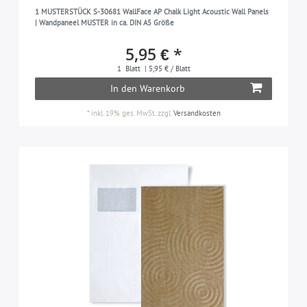
1 MUSTERSTÜCK S-30681 WallFace AP Chalk Light Acoustic Wall Panels
| Wandpaneel MUSTER in ca. DIN A5 Größe
5,95 € *
1
Blatt
| 5,95 € / Blatt
In den Warenkorb
*
inkl. 19% ges. MwSt.
zzgl.
Versandkosten