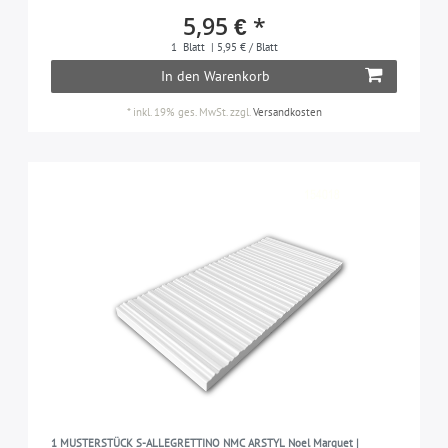
DECO
6
5,95 € *
gelb
2
Deco
41
1
Blatt
| 5,95 € / Blatt
gold
24
In den Warenkorb
FABRIC
12
grau
44
INTERLOCKING
*
inkl. 19% ges. MwSt.
zzgl.
Versandkosten
5
grün
5
LEATHER
28
kupfer
8
M-STYLE
8
pink
5
NATURAL
5
platin
5
NATURE
12
rot
3
OPACO
2
schwarz
22
PUNCH 3D
1
silber
26
S-GLASS
22
weiß
24
WOOD
5
1 MUSTERSTÜCK S-ALLEGRETTINO NMC ARSTYL Noel Marquet |