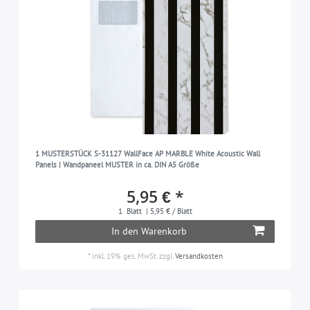
1 MUSTERSTÜCK S-31127 WallFace AP MARBLE White Acoustic Wall
Panels | Wandpaneel MUSTER in ca. DIN A5 Größe
5,95 € *
1
Blatt
| 5,95 € / Blatt
In den Warenkorb
*
inkl. 19% ges. MwSt.
zzgl.
Versandkosten