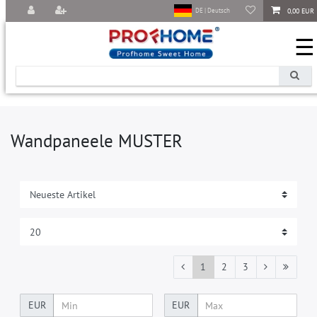
0,00 EUR
DE | Deutsch
☰
Wandpaneele MUSTER
1
2
3
EUR
EUR