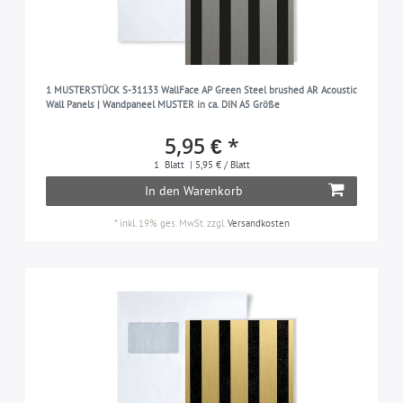
1 MUSTERSTÜCK S-31133 WallFace AP Green Steel brushed AR Acoustic
Wall Panels | Wandpaneel MUSTER in ca. DIN A5 Größe
5,95 € *
1
Blatt
| 5,95 € / Blatt
In den Warenkorb
*
inkl. 19% ges. MwSt.
zzgl.
Versandkosten