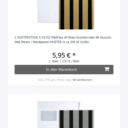
1 MUSTERSTÜCK S-31132 WallFace AP Brass brushed matt AR Acoustic
Wall Panels | Wandpaneel MUSTER in ca. DIN A5 Größe
5,95 € *
1
Blatt
| 5,95 € / Blatt
In den Warenkorb
*
inkl. 19% ges. MwSt.
zzgl.
Versandkosten