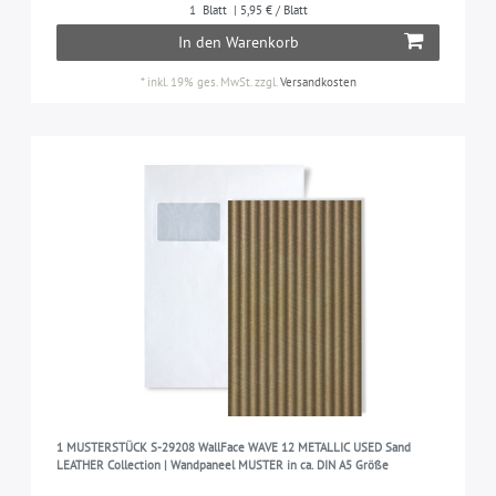
1
Blatt
| 5,95 € / Blatt
In den Warenkorb
*
inkl. 19% ges. MwSt.
zzgl.
Versandkosten
1 MUSTERSTÜCK S-29208 WallFace WAVE 12 METALLIC USED Sand
LEATHER Collection | Wandpaneel MUSTER in ca. DIN A5 Größe