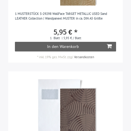
1 MUSTERSTÜCK S-29298 WallFace TARGET METALLIC USED Sand
LEATHER Collection | Wandpaneel MUSTER in ca. DIN A5 Größe
5,95 € *
1
Blatt
| 5,95 € / Blatt
In den Warenkorb
*
inkl. 19% ges. MwSt.
zzgl.
Versandkosten