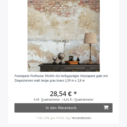
Fototapete Profhome 392491-GU heißgeprägte Vliestapete glatt mit
Ziegelsteinen matt beige grau braun 1,59 m x 2,8 m
28,54 € *
4.45
Quadratmeter
| 6,41 € / Quadratmeter
In den Warenkorb
*
inkl. 19% ges. MwSt.
zzgl.
Versandkosten