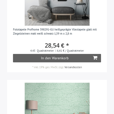
Fototapete Profhome 398291-GU heißgeprägte Vliestapete glatt mit
Ziegelsteinen matt weiß schwarz 1,59 m x 2,8 m
28,54 € *
4.45
Quadratmeter
| 6,41 € / Quadratmeter
In den Warenkorb
*
inkl. 19% ges. MwSt.
zzgl.
Versandkosten