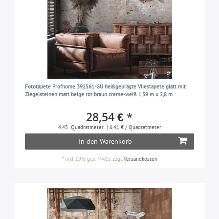
Fototapete Profhome 392561-GU heißgeprägte Vliestapete glatt mit
Ziegelsteinen matt beige rot braun creme-weiß 1,59 m x 2,8 m
28,54 € *
4.45
Quadratmeter
| 6,41 € / Quadratmeter
In den Warenkorb
*
inkl. 19% ges. MwSt.
zzgl.
Versandkosten