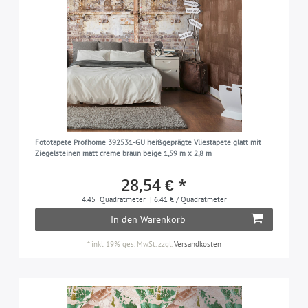
Fototapete Profhome 392531-GU heißgeprägte Vliestapete glatt mit
Ziegelsteinen matt creme braun beige 1,59 m x 2,8 m
28,54 € *
4.45
Quadratmeter
| 6,41 € / Quadratmeter
In den Warenkorb
*
inkl. 19% ges. MwSt.
zzgl.
Versandkosten