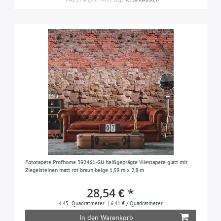
Fototapete Profhome 392461-GU heißgeprägte Vliestapete glatt mit
Ziegelsteinen matt rot braun beige 1,59 m x 2,8 m
28,54 € *
4.45
Quadratmeter
| 6,41 € / Quadratmeter
In den Warenkorb