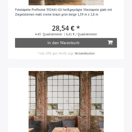
Fototapete Profhome 392441-GU heißgeprägte Vliestapete glatt mit
Ziegelsteinen matt creme braun grün beige 1,59 m x 2,8 m
28,54 € *
4.45
Quadratmeter
| 6,41 € / Quadratmeter
In den Warenkorb
*
inkl. 19% ges. MwSt.
zzgl.
Versandkosten