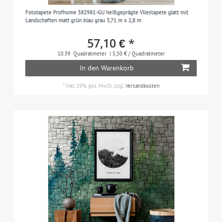
ziegel-rot
1
Fototapete Profhome 382981-GU heißgeprägte Vliestapete glatt mit
Landschaften matt grün blau grau 3,71 m x 2,8 m
57,10 € *
10.39
Quadratmeter
| 5,50 € / Quadratmeter
In den Warenkorb
*
inkl. 19% ges. MwSt.
zzgl.
Versandkosten