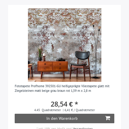
Fototapete Profhome 392501-GU heißgeprägte Vliestapete glatt mit
Ziegelsteinen matt beige grau braun rot 1,59 m x 2,8 m
28,54 € *
4.45
Quadratmeter
| 6,41 € / Quadratmeter
In den Warenkorb
*
inkl. 19% ges. MwSt.
zzgl.
Versandkosten