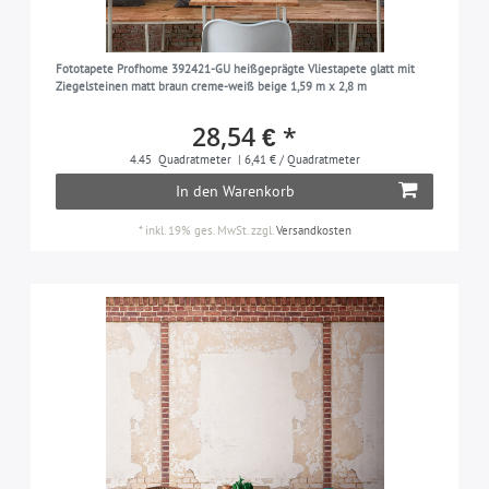
Fototapete Profhome 392421-GU heißgeprägte Vliestapete glatt mit
Ziegelsteinen matt braun creme-weiß beige 1,59 m x 2,8 m
28,54 € *
4.45
Quadratmeter
| 6,41 € / Quadratmeter
In den Warenkorb
*
inkl. 19% ges. MwSt.
zzgl.
Versandkosten