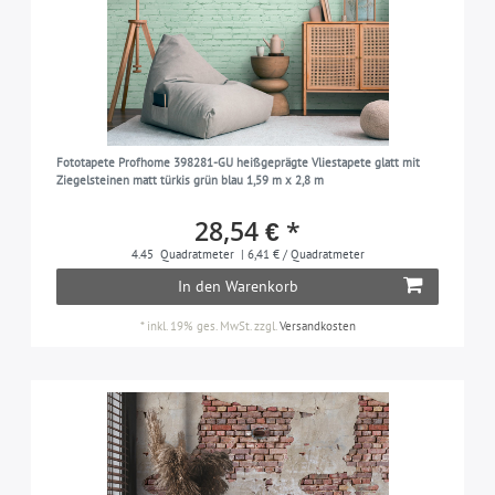
Fototapete Profhome 398281-GU heißgeprägte Vliestapete glatt mit
Ziegelsteinen matt türkis grün blau 1,59 m x 2,8 m
28,54 € *
4.45
Quadratmeter
| 6,41 € / Quadratmeter
In den Warenkorb
*
inkl. 19% ges. MwSt.
zzgl.
Versandkosten