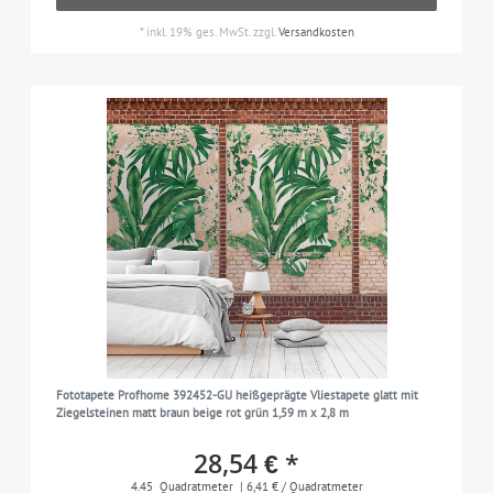
*
inkl. 19% ges. MwSt.
zzgl.
Versandkosten
Fototapete Profhome 392452-GU heißgeprägte Vliestapete glatt mit
Ziegelsteinen matt braun beige rot grün 1,59 m x 2,8 m
28,54 € *
4.45
Quadratmeter
| 6,41 € / Quadratmeter