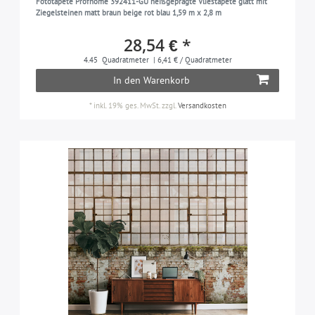
Fototapete Profhome 392411-GU heißgeprägte Vliestapete glatt mit
Ziegelsteinen matt braun beige rot blau 1,59 m x 2,8 m
28,54 € *
4.45
Quadratmeter
| 6,41 € / Quadratmeter
In den Warenkorb
*
inkl. 19% ges. MwSt.
zzgl.
Versandkosten