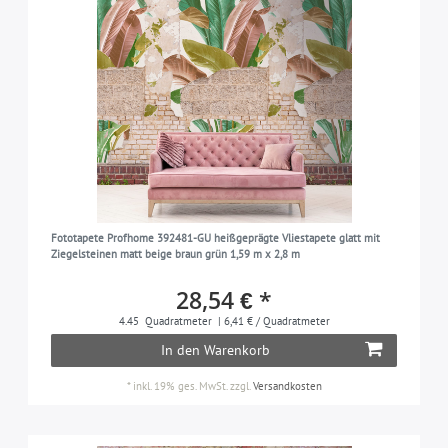
Fototapete Profhome 392481-GU heißgeprägte Vliestapete glatt mit
Ziegelsteinen matt beige braun grün 1,59 m x 2,8 m
28,54 € *
4.45
Quadratmeter
| 6,41 € / Quadratmeter
In den Warenkorb
*
inkl. 19% ges. MwSt.
zzgl.
Versandkosten