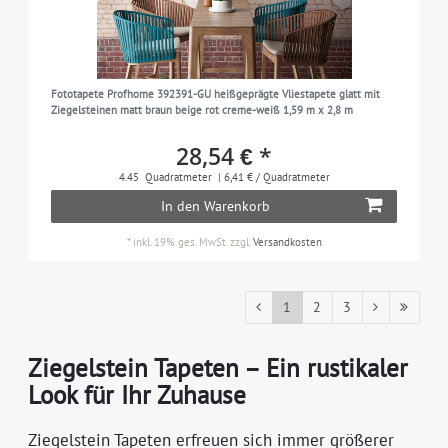
Fototapete Profhome 392391-GU heißgeprägte Vliestapete glatt mit
Ziegelsteinen matt braun beige rot creme-weiß 1,59 m x 2,8 m
28,54 € *
4.45
Quadratmeter
| 6,41 € / Quadratmeter
In den Warenkorb
*
inkl. 19% ges. MwSt.
zzgl.
Versandkosten
1
2
3
Ziegelstein Tapeten – Ein rustikaler
Look für Ihr Zuhause
Ziegelstein Tapeten erfreuen sich immer größerer