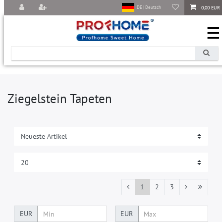
0,00 EUR
DE | Deutsch
☰
Ziegelstein Tapeten
1
2
3
EUR
EUR