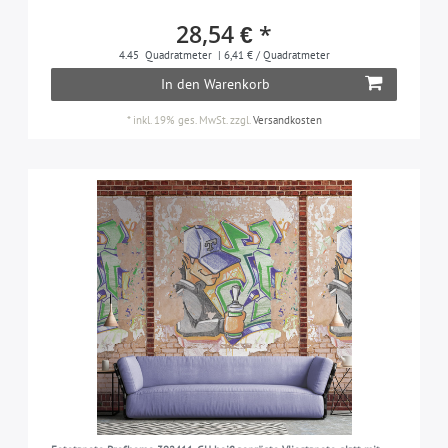
28,54 € *
4.45
Quadratmeter
| 6,41 € / Quadratmeter
In den Warenkorb
*
inkl. 19% ges. MwSt.
zzgl.
Versandkosten