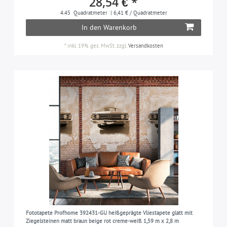
28,54 € *
4.45
Quadratmeter
| 6,41 € / Quadratmeter
In den Warenkorb
*
inkl. 19% ges. MwSt.
zzgl.
Versandkosten
Fototapete Profhome 392431-GU heißgeprägte Vliestapete glatt mit
Ziegelsteinen matt braun beige rot creme-weiß 1,59 m x 2,8 m