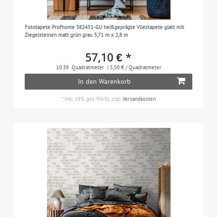
Fototapete Profhome 382451-GU heißgeprägte Vliestapete glatt mit
Ziegelsteinen matt grün grau 3,71 m x 2,8 m
57,10 € *
10.39
Quadratmeter
| 5,50 € / Quadratmeter
In den Warenkorb
*
inkl. 19% ges. MwSt.
zzgl.
Versandkosten