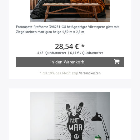
Fototapete Profhome 398251-GU heißgeprägte Vliestapete glatt mit
Ziegelsteinen matt grau beige 1,59 m x 2,8 m
28,54 € *
4.45
Quadratmeter
| 6,41 € / Quadratmeter
In den Warenkorb
*
inkl. 19% ges. MwSt.
zzgl.
Versandkosten