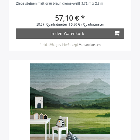
korallen-rot
1
Ziegelsteinen matt grau braun creme-weiß 3,71 m x 2,8 m
kupfer-braun
1
57,10 € *
ocker-gelb
1
10.39
Quadratmeter
| 5,50 € / Quadratmeter
oliv-grau
1
In den Warenkorb
orange
2
*
inkl. 19% ges. MwSt.
zzgl.
Versandkosten
platin-grau
1
quarz-grau
1
reh-braun
1
rot
11
schwarz
7
silber-grau
1
staub-grau
1
violett
1
weiß
11