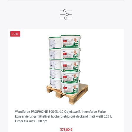
HERSTELLER
VERSANDFERTIG IN
MARKE
-5%
e-DELUX
5-7 Werktagen
Profhome
6
6
6
ART
Haftgrund
2
FARBE
Tapetengrund
2
weiß
6
KOLLEKTION
Wandfarbe
2
PROFhome
6
GEEIGNET FÜR
Innenbereich
6
Wandfarbe PROFHOME 300-31-10 Objektweiß Innenfarbe Farbe
konservierungsmittelfrei hochergiebig gut deckend matt weiß 125 L
Eimer für max. 800 qm
378,00 €