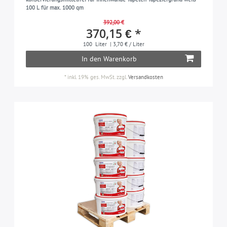
100 L für max. 1000 qm
392,00 €
370,15 € *
100
Liter
| 3,70 € / Liter
In den Warenkorb
*
inkl. 19% ges. MwSt.
zzgl.
Versandkosten