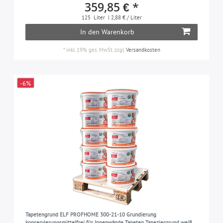
359,85 € *
125
Liter
| 2,88 € / Liter
In den Warenkorb
*
inkl. 19% ges. MwSt.
zzgl.
Versandkosten
-6%
Tapetengrund ELF PROFHOME 300-21-10 Grundierung
konservierungsmittelfrei für Innenwände Tapeten Tapeziergrund weiß