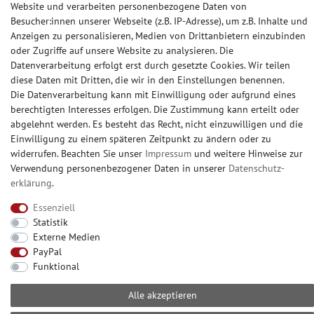
Website und verarbeiten personenbezogene Daten von
ZAHLUNGSARTEN
Besucher:innen unserer Webseite (z.B. IP-Adresse), um z.B. Inhalte und
Anzeigen zu personalisieren, Medien von Drittanbietern einzubinden
oder Zugriffe auf unsere Website zu analysieren. Die
Datenverarbeitung erfolgt erst durch gesetzte Cookies. Wir teilen
diese Daten mit Dritten, die wir in den Einstellungen benennen.
SOCIAL MEDIA
Die Datenverarbeitung kann mit Einwilligung oder aufgrund eines
berechtigten Interesses erfolgen. Die Zustimmung kann erteilt oder
abgelehnt werden. Es besteht das Recht, nicht einzuwilligen und die
Einwilligung zu einem späteren Zeitpunkt zu ändern oder zu
widerrufen. Beachten Sie unser
Impressum
und weitere Hinweise zur
© Copyright 2026 | e-Delux GmbH
Verwendung personenbezogener Daten in unserer
Daten­schutz­
erklärung
.
Essenziell
Statistik
Externe Medien
PayPal
Funktional
Alle akzeptieren