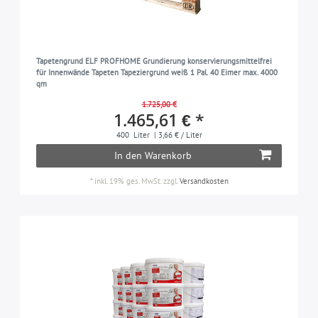
Tapetengrund ELF PROFHOME Grundierung konservierungsmittelfrei
für Innenwände Tapeten Tapeziergrund weiß 1 Pal. 40 Eimer max. 4000
qm
1.725,00 €
1.465,61 € *
400
Liter
| 3,66 € / Liter
In den Warenkorb
*
inkl. 19% ges. MwSt.
zzgl.
Versandkosten