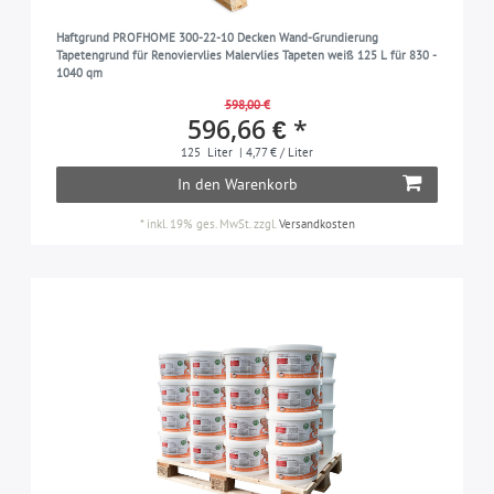
Haftgrund PROFHOME 300-22-10 Decken Wand-Grundierung
Tapetengrund für Renoviervlies Malervlies Tapeten weiß 125 L für 830 -
1040 qm
598,00 €
596,66 € *
125
Liter
| 4,77 € / Liter
In den Warenkorb
*
inkl. 19% ges. MwSt.
zzgl.
Versandkosten