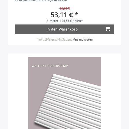
55,90 €
53,11 € *
2
Meter
| 26,56 € / Meter
In den Warenkorb
*
inkl. 19% ges. MwSt.
zzgl.
Versandkosten