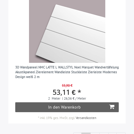
3D Wandpaneel NMC LATTE L WALLSTYL Noel Marquet Wandvertäfelung
Akustikpaneel Zierelement Wandleiste Stuckleiste Zierleiste Modernes
Design weiß 2 m
55,90 €
53,11 € *
2
Meter
| 26,56 € / Meter
In den Warenkorb
*
inkl. 19% ges. MwSt.
zzgl.
Versandkosten