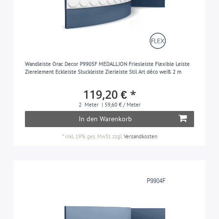
Wandleiste Orac Decor P9905F MEDALLION Friesleiste Flexible Leiste
Zierelement Eckleiste Stuckleiste Zierleiste Stil Art déco weiß 2 m
119,20 € *
2
Meter
| 59,60 € / Meter
In den Warenkorb
*
inkl. 19% ges. MwSt.
zzgl.
Versandkosten