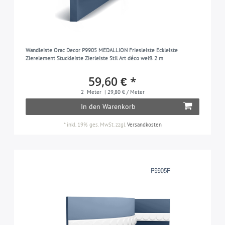
Wandleiste Orac Decor P9905 MEDALLION Friesleiste Eckleiste
Zierelement Stuckleiste Zierleiste Stil Art déco weiß 2 m
59,60 € *
2
Meter
| 29,80 € / Meter
In den Warenkorb
*
inkl. 19% ges. MwSt.
zzgl.
Versandkosten