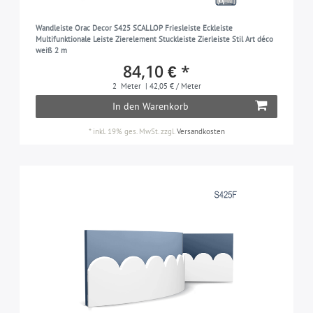
Wandleiste Orac Decor S425 SCALLOP Friesleiste Eckleiste
Multifunktionale Leiste Zierelement Stuckleiste Zierleiste Stil Art déco
weiß 2 m
84,10 € *
2
Meter
| 42,05 € / Meter
In den Warenkorb
*
inkl. 19% ges. MwSt.
zzgl.
Versandkosten