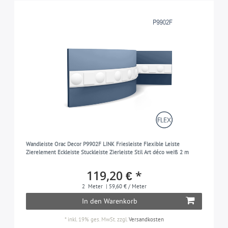
Wandleiste Orac Decor P9902F LINK Friesleiste Flexible Leiste
Zierelement Eckleiste Stuckleiste Zierleiste Stil Art déco weiß 2 m
119,20 € *
2
Meter
| 59,60 € / Meter
In den Warenkorb
*
inkl. 19% ges. MwSt.
zzgl.
Versandkosten