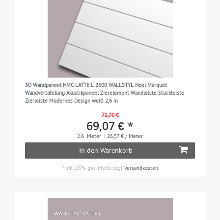
3D Wandpaneel NMC LATTE L 2600 WALLSTYL Noel Marquet
Wandvertäfelung Akustikpaneel Zierelement Wandleiste Stuckleiste
Zierleiste Modernes Design weiß 2,6 m
72,70 €
69,07 € *
2.6
Meter
| 26,57 € / Meter
In den Warenkorb
*
inkl. 19% ges. MwSt.
zzgl.
Versandkosten