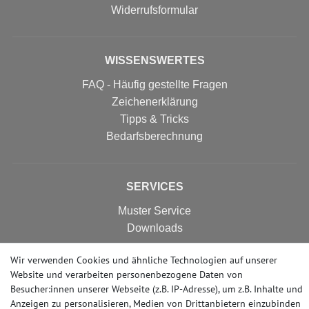
Widerrufs­formular
WISSENSWERTES
FAQ - Häufig gestellte Fragen
Zeichenerklärung
Tipps & Tricks
Bedarfsberechnung
SERVICES
Muster Service
Downloads
Wir verwenden Cookies und ähnliche Technologien auf unserer
Website und verarbeiten personenbezogene Daten von
MALERVLIES & RENOVIERVLIES
Besucher:innen unserer Webseite (z.B. IP-Adresse), um z.B. Inhalte und
Malervlies
Anzeigen zu personalisieren, Medien von Drittanbietern einzubinden