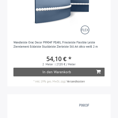
Wandleiste Orac Decor P9904F PEARL Friesleiste Flexible Leiste
Zierelement Eckleiste Stuckleiste Zierleiste Stil Art déco weiß 2 m
54,10 € *
2
Meter
| 27,05 € / Meter
In den Warenkorb
*
inkl. 19% ges. MwSt.
zzgl.
Versandkosten