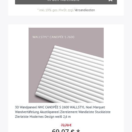
*
inkl. 19% ges. MwSt.
zzgl.
Versandkosten
3D Wandpaneel NMC CANOPÉE S 2600 WALLSTYL Noel Marquet
Wandvertäfelung Akustikpaneel Zierelement Wandleiste Stuckleiste
Zierleiste Modernes Design weiß 2,6 m
72,70 €
69,07 € *