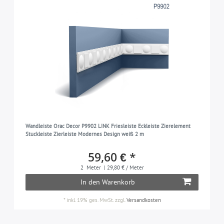
Wandleiste Orac Decor P9902 LINK Friesleiste Eckleiste Zierelement
Stuckleiste Zierleiste Modernes Design weiß 2 m
59,60 € *
2
Meter
| 29,80 € / Meter
In den Warenkorb
*
inkl. 19% ges. MwSt.
zzgl.
Versandkosten