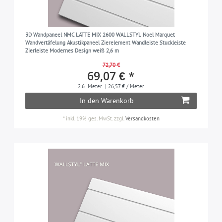
3D Wandpaneel NMC LATTE MIX 2600 WALLSTYL Noel Marquet
Wandvertäfelung Akustikpaneel Zierelement Wandleiste Stuckleiste
Zierleiste Modernes Design weiß 2,6 m
72,70 €
69,07 € *
2.6
Meter
| 26,57 € / Meter
In den Warenkorb
*
inkl. 19% ges. MwSt.
zzgl.
Versandkosten