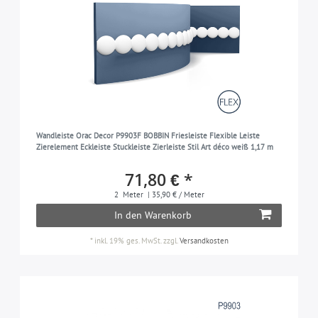
Wandleiste Orac Decor P9903F BOBBIN Friesleiste Flexible Leiste
Zierelement Eckleiste Stuckleiste Zierleiste Stil Art déco weiß 1,17 m
71,80 € *
2
Meter
| 35,90 € / Meter
In den Warenkorb
*
inkl. 19% ges. MwSt.
zzgl.
Versandkosten