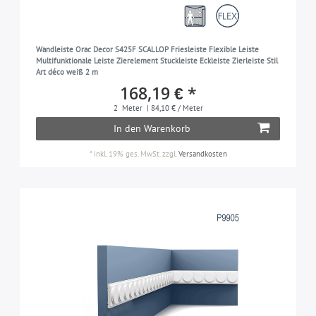
Wandleiste Orac Decor S425F SCALLOP Friesleiste Flexible Leiste
Multifunktionale Leiste Zierelement Stuckleiste Eckleiste Zierleiste Stil
Art déco weiß 2 m
168,19 € *
2
Meter
| 84,10 € / Meter
In den Warenkorb
*
inkl. 19% ges. MwSt.
zzgl.
Versandkosten