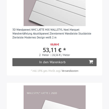
3D Wandpaneel NMC LATTE MIX WALLSTYL Noel Marquet
Wandvertäfelung Akustikpaneel Zierelement Wandleiste Stuckleiste
Zierleiste Modernes Design weiß 2 m
55,90 €
53,11 € *
2
Meter
| 26,56 € / Meter
In den Warenkorb
*
inkl. 19% ges. MwSt.
zzgl.
Versandkosten