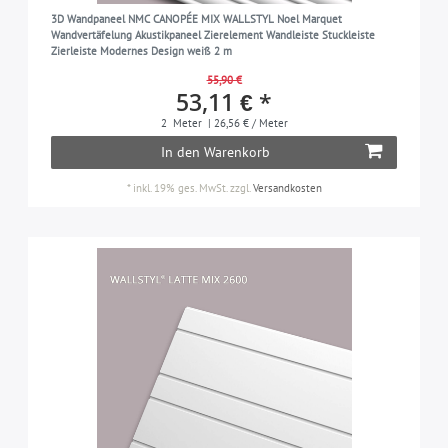
3D Wandpaneel NMC CANOPÉE MIX WALLSTYL Noel Marquet
Wandvertäfelung Akustikpaneel Zierelement Wandleiste Stuckleiste
Zierleiste Modernes Design weiß 2 m
55,90 €
53,11 € *
2
Meter
| 26,56 € / Meter
In den Warenkorb
*
inkl. 19% ges. MwSt.
zzgl.
Versandkosten