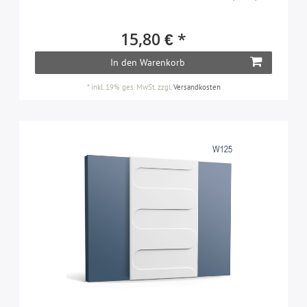
Multifunktionale Leisten
47
Pilaster
32
15,80 € *
Rosetten
41
In den Warenkorb
Sockelleisten
39
*
inkl. 19% ges. MwSt.
zzgl.
Versandkosten
Türpaneele
11
Türumrandungen
76
Vollsäulen
25
Wandboards & Konsolen
13
Wandleisten
346
Zierelemente
111