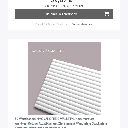
2.6
Meter
| 26,57 € / Meter
In den Warenkorb
*
inkl. 19% ges. MwSt.
zzgl.
Versandkosten
3D Wandpaneel NMC CANOPÉE S WALLSTYL Noel Marquet
Wandvertäfelung Akustikpaneel Zierelement Wandleiste Stuckleiste
Zierleiste Modernes Design weiß 2 m