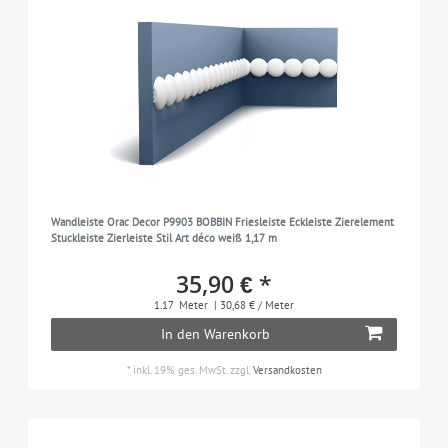
Wandleiste Orac Decor P9903 BOBBIN Friesleiste Eckleiste Zierelement
Stuckleiste Zierleiste Stil Art déco weiß 1,17 m
35,90 € *
1.17
Meter
| 30,68 € / Meter
In den Warenkorb
*
inkl. 19% ges. MwSt.
zzgl.
Versandkosten