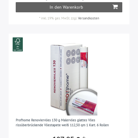
In den Warenkorb
*
inkl. 19% ges. MwSt.
zzgl.
Versandkosten
Profhome Renoviervlies 130 g Malervlies glattes Vlies
rissüberbrückende Vliestapete weiß 112,50 qm 1 Kart. 6 Rollen