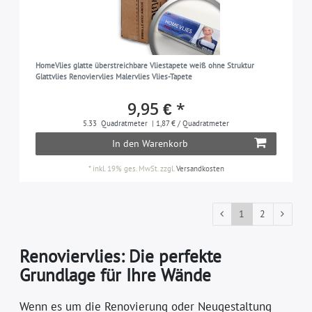
HomeVlies glatte überstreichbare Vliestapete weiß ohne Struktur
Glattvlies Renoviervlies Malervlies Vlies-Tapete
9,95 € *
5.33
Quadratmeter
| 1,87 € / Quadratmeter
In den Warenkorb
*
inkl. 19% ges. MwSt.
zzgl.
Versandkosten
1
2
Renoviervlies: Die perfekte
Grundlage für Ihre Wände
Wenn es um die Renovierung oder Neugestaltung