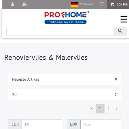
0,00 EUR
DE | Deutsch
☰
Renoviervlies & Malervlies
1
2
EUR
EUR