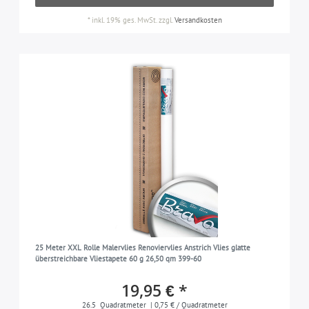
*
inkl. 19% ges. MwSt.
zzgl.
Versandkosten
25 Meter XXL Rolle Malervlies Renoviervlies Anstrich Vlies glatte
überstreichbare Vliestapete 60 g 26,50 qm 399-60
19,95 € *
26.5
Quadratmeter
| 0,75 € / Quadratmeter