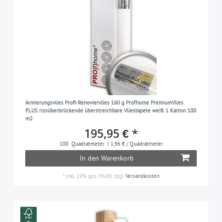
Armierungsvlies Profi-Renoviervlies 160 g Profhome PremiumVlies
PLUS rissüberbrückende überstreichbare Vliestapete weiß 1 Karton 100
m2
195,95 € *
100
Quadratmeter
| 1,96 € / Quadratmeter
In den Warenkorb
*
inkl. 19% ges. MwSt.
zzgl.
Versandkosten