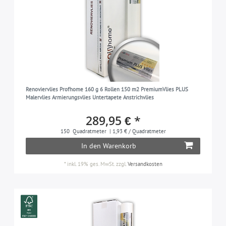
Renoviervlies Profhome 160 g 6 Rollen 150 m2 PremiumVlies PLUS
Malervlies Armierungsvlies Untertapete Anstrichvlies
289,95 € *
150
Quadratmeter
| 1,93 € / Quadratmeter
In den Warenkorb
*
inkl. 19% ges. MwSt.
zzgl.
Versandkosten