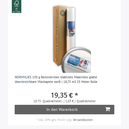
NORMVLIES 150 g Renoviervlies Glattvlies Malervlies glatte
überstreichbare Vliestapete weiß | 18,75 m2 25 Meter Rolle
19,35 € *
18.75
Quadratmeter
| 1,03 € / Quadratmeter
In den Warenkorb
*
inkl. 19% ges. MwSt.
zzgl.
Versandkosten