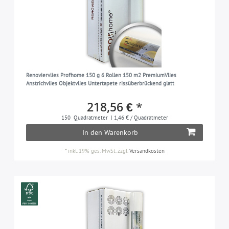
Renoviervlies Profhome 150 g 6 Rollen 150 m2 PremiumVlies
Anstrichvlies Objektvlies Untertapete rissüberbrückend glatt
218,56 € *
150
Quadratmeter
| 1,46 € / Quadratmeter
In den Warenkorb
*
inkl. 19% ges. MwSt.
zzgl.
Versandkosten