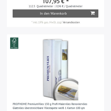
107,95 € *
112.5
Quadratmeter
| 0,96 € / Quadratmeter
In den Warenkorb
*
inkl. 19% ges. MwSt.
zzgl.
Versandkosten
PROFHOME PremiumVlies 150 g Profi-Malervlies Renoviervlies
Glattvlies überstreichbare Vliestapete weiß 1 Karton 100 qm