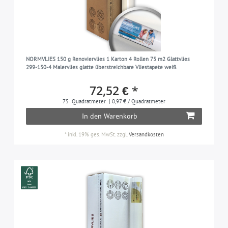
NORMVLIES 150 g Renoviervlies 1 Karton 4 Rollen 75 m2 Glattvlies
299-150-4 Malervlies glatte überstreichbare Vliestapete weiß
72,52 € *
75
Quadratmeter
| 0,97 € / Quadratmeter
In den Warenkorb
*
inkl. 19% ges. MwSt.
zzgl.
Versandkosten