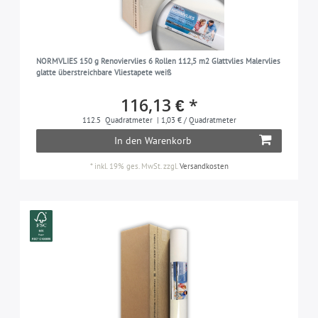
NORMVLIES 150 g Renoviervlies 6 Rollen 112,5 m2 Glattvlies Malervlies
glatte überstreichbare Vliestapete weiß
116,13 € *
112.5
Quadratmeter
| 1,03 € / Quadratmeter
In den Warenkorb
*
inkl. 19% ges. MwSt.
zzgl.
Versandkosten