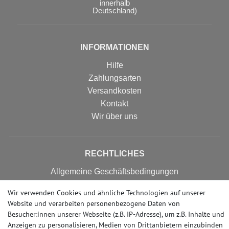
innerhalb
Deutschland)
INFORMATIONEN
Hilfe
Zahlungsarten
Versandkosten
Kontakt
Wir über uns
RECHTLICHES
Allgemeine Geschäftsbedingungen
Widerrufsrecht
Wir verwenden Cookies und ähnliche Technologien auf unserer
Datenschutzerklärung
Website und verarbeiten personenbezogene Daten von
Impressum
Besucher:innen unserer Webseite (z.B. IP-Adresse), um z.B. Inhalte und
Erklärung zur Barrierefreiheit
Anzeigen zu personalisieren, Medien von Drittanbietern einzubinden