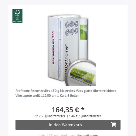
Profhome Renoviervlies 150 g Malervlies Vlies glatte überstreichbare
Vliestapete weiß 112,50 qm 1 Kart. 6 Rollen
164,35 € *
112.5
Quadratmeter
| 1,46 € / Quadratmeter
In den Warenkorb
*
inkl. 19% ges. MwSt.
zzgl.
Versandkosten