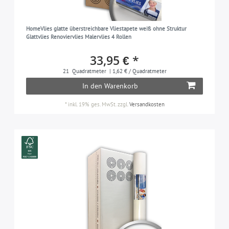
HomeVlies glatte überstreichbare Vliestapete weiß ohne Struktur
Glattvlies Renoviervlies Malervlies 4 Rollen
33,95 € *
21
Quadratmeter
| 1,62 € / Quadratmeter
In den Warenkorb
*
inkl. 19% ges. MwSt.
zzgl.
Versandkosten