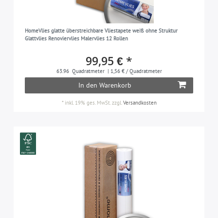
HomeVlies glatte überstreichbare Vliestapete weiß ohne Struktur
Glattvlies Renoviervlies Malervlies 12 Rollen
99,95 € *
63.96
Quadratmeter
| 1,56 € / Quadratmeter
In den Warenkorb
*
inkl. 19% ges. MwSt.
zzgl.
Versandkosten