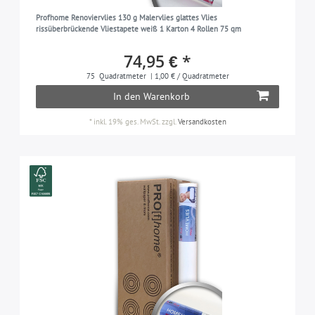
Profhome Renoviervlies 130 g Malervlies glattes Vlies
rissüberbrückende Vliestapete weiß 1 Karton 4 Rollen 75 qm
74,95 € *
75
Quadratmeter
| 1,00 € / Quadratmeter
In den Warenkorb
*
inkl. 19% ges. MwSt.
zzgl.
Versandkosten