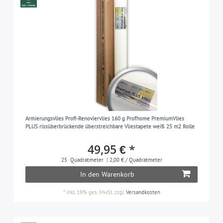
Armierungsvlies Profi-Renoviervlies 160 g Profhome PremiumVlies
PLUS rissüberbrückende überstreichbare Vliestapete weiß 25 m2 Rolle
49,95 € *
25
Quadratmeter
| 2,00 € / Quadratmeter
In den Warenkorb
*
inkl. 19% ges. MwSt.
zzgl.
Versandkosten