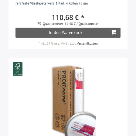
reißfeste Vliestapete weiß 1 Kart. 4 Rollen 75 qm
110,68 € *
75
Quadratmeter
| 1,48 € / Quadratmeter
In den Warenkorb
*
inkl. 19% ges. MwSt.
zzgl.
Versandkosten