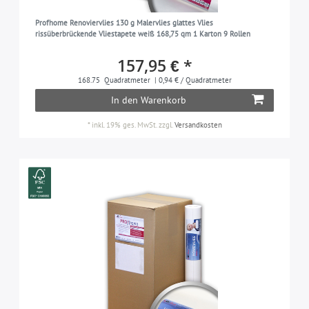
Profhome Renoviervlies 130 g Malervlies glattes Vlies
rissüberbrückende Vliestapete weiß 168,75 qm 1 Karton 9 Rollen
157,95 € *
168.75
Quadratmeter
| 0,94 € / Quadratmeter
In den Warenkorb
*
inkl. 19% ges. MwSt.
zzgl.
Versandkosten