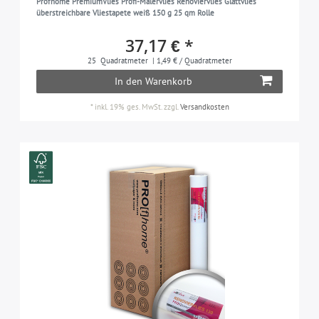
Profhome PremiumVlies Profi-Malervlies Renoviervlies Glattvlies
überstreichbare Vliestapete weiß 150 g 25 qm Rolle
37,17 € *
25
Quadratmeter
| 1,49 € / Quadratmeter
In den Warenkorb
*
inkl. 19% ges. MwSt.
zzgl.
Versandkosten