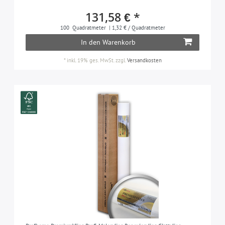
131,58 € *
100
Quadratmeter
| 1,32 € / Quadratmeter
In den Warenkorb
*
inkl. 19% ges. MwSt.
zzgl.
Versandkosten