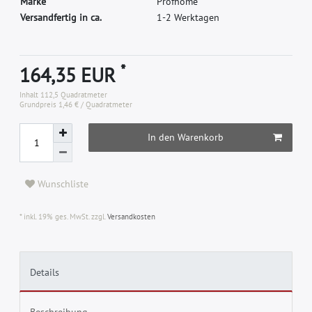
M
a
r
k
e
P
r
o
f
h
o
m
e
Versandfertig in ca.
1-2 Werktagen
*
164,35 EUR
Inhalt
112,5
Quadratmeter
Grundpreis
1,46 € / Quadratmeter
In den Warenkorb
Wunschliste
* inkl. 19% ges. MwSt. zzgl.
Versandkosten
Details
Beschreibung