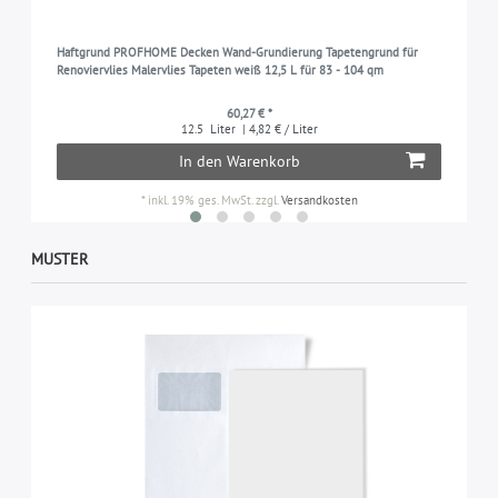
Haftgrund PROFHOME Decken Wand-Grundierung Tapetengrund für
Renoviervlies Malervlies Tapeten weiß 12,5 L für 83 - 104 qm
60,27 € *
12.5
Liter
| 4,82 € / Liter
In den Warenkorb
*
inkl. 19% ges. MwSt.
zzgl.
Versandkosten
MUSTER