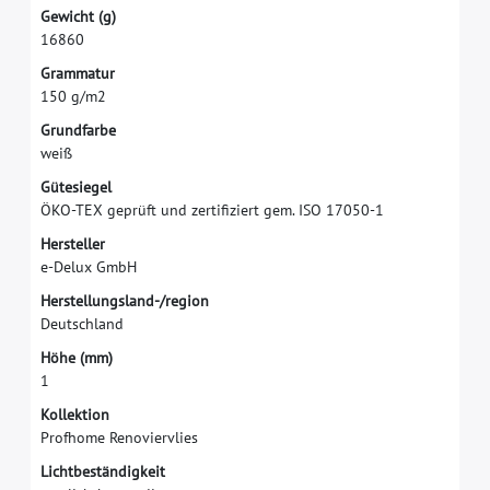
G
e
w
i
c
h
t
(
g
)
1
6
8
6
0
G
r
a
m
m
a
t
u
r
1
5
0
g
/
m
2
G
r
u
n
d
f
a
r
b
e
w
e
i
ß
G
ü
t
e
s
i
e
g
e
l
Ö
K
O
-
T
E
X
g
e
p
r
ü
f
t
u
n
d
z
e
r
t
i
f
z
i
e
r
t
g
e
m
.
I
S
O
1
7
0
5
0
-
1
H
e
r
s
t
e
l
l
e
r
e
-
D
e
l
u
x
G
m
b
H
H
e
r
s
t
e
l
l
u
n
g
s
l
a
n
d
-
/
r
e
g
i
o
n
D
e
u
t
s
c
h
l
a
n
d
H
ö
h
e
(
m
m
)
1
K
o
l
l
e
k
t
i
o
n
P
r
o
f
h
o
m
e
R
e
n
o
v
i
e
r
v
l
i
e
s
L
i
c
h
t
b
e
s
t
ä
n
d
i
g
k
e
i
t