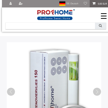
0,00 EUR
DE | Deutsch
☰