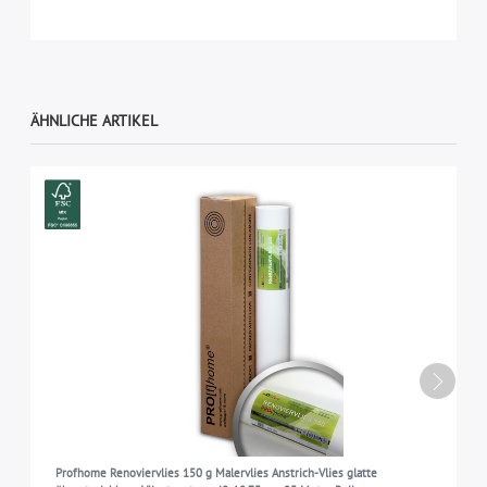
ÄHNLICHE ARTIKEL
Profhome Renoviervlies 150 g Malervlies Anstrich-Vlies glatte