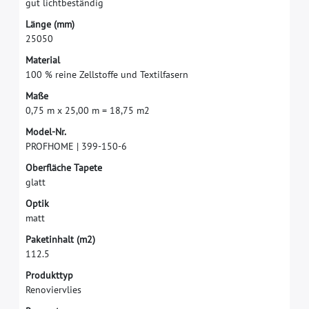
g
u
t
l
i
c
h
t
b
e
s
t
ä
n
d
i
g
L
ä
n
g
e
(
m
m
)
2
5
0
5
0
M
a
t
e
r
i
a
l
1
0
0
%
r
e
i
n
e
Z
e
l
l
s
t
o
f
f
e
u
n
d
T
e
x
t
i
l
f
a
s
e
r
n
M
a
ß
e
0
,
7
5
m
x
2
5
,
0
0
m
=
1
8
,
7
5
m
2
M
o
d
e
l
-
N
r
.
P
R
O
F
H
O
M
E
|
3
9
9
-
1
5
0
-
6
O
b
e
r
f
ä
c
h
e
T
a
p
e
t
e
g
l
a
t
t
O
p
t
i
k
m
a
t
t
P
a
k
e
t
i
n
h
a
l
t
(
m
2
)
1
1
2
.
5
P
r
o
d
u
k
t
t
y
p
R
e
n
o
v
i
e
r
v
l
i
e
s