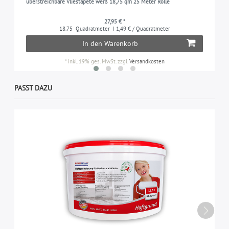
überstreichbare Vliestapete weiß 18,75 qm 25 Meter Rolle
27,95 € *
18.75
Quadratmeter
| 1,49 € / Quadratmeter
In den Warenkorb
*
inkl. 19% ges. MwSt.
zzgl.
Versandkosten
PASST DAZU