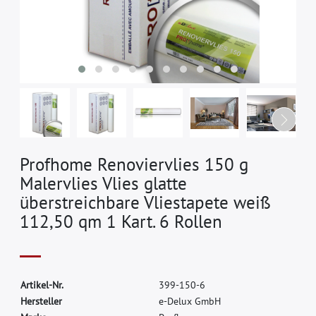
Profhome Renoviervlies 150 g
Malervlies Vlies glatte
überstreichbare Vliestapete weiß
112,50 qm 1 Kart. 6 Rollen
A
r
t
i
k
e
l
-
N
r
.
3
9
9
-
1
5
0
-
6
H
e
r
s
t
e
l
l
e
r
e
-
D
e
l
u
x
G
m
b
H