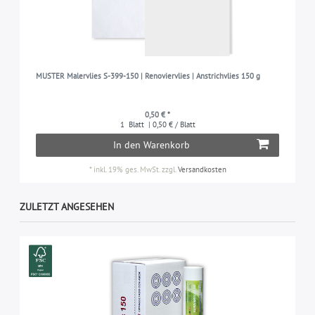
MUSTER Malervlies S-399-150 | Renoviervlies | Anstrichvlies 150 g
0,50 € *
1
Blatt
| 0,50 € / Blatt
In den Warenkorb
*
inkl. 19% ges. MwSt.
zzgl.
Versandkosten
ZULETZT ANGESEHEN