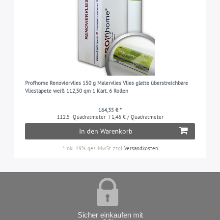
Profhome Renoviervlies 150 g Malervlies Vlies glatte überstreichbare
Vliestapete weiß 112,50 qm 1 Kart. 6 Rollen
164,35 € *
112.5
Quadratmeter
| 1,46 € / Quadratmeter
In den Warenkorb
*
inkl. 19% ges. MwSt.
zzgl.
Versandkosten
Sicher einkaufen mit