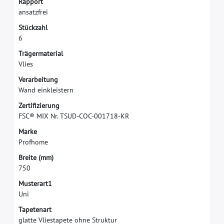
R
a
p
p
o
r
t
a
n
s
a
t
z
f
r
e
i
S
t
ü
c
k
z
a
h
l
6
T
r
ä
g
e
r
m
a
t
e
r
i
a
l
V
l
i
e
s
V
e
r
a
r
b
e
i
t
u
n
g
W
a
n
d
e
i
n
k
l
e
i
s
t
e
r
n
Z
e
r
t
i
f
z
i
e
r
u
n
g
F
S
C
®
M
I
X
N
r
.
T
S
U
D
-
C
O
C
-
0
0
1
7
1
8
-
K
R
M
a
r
k
e
P
r
o
f
h
o
m
e
B
r
e
i
t
e
(
m
m
)
7
5
0
Musterart1
Uni
Tapetenart
glatte Vliestapete ohne Struktur