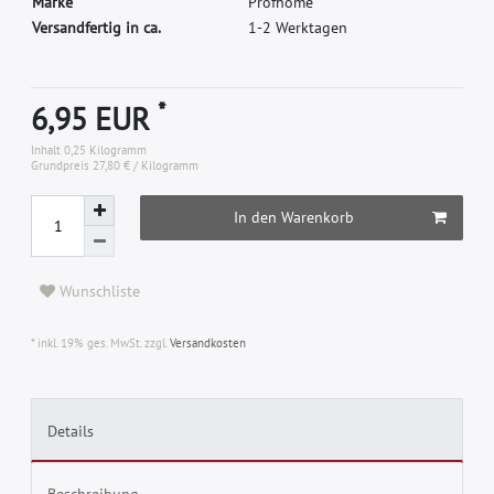
M
a
r
k
e
P
r
o
f
h
o
m
e
Versandfertig in ca.
1-2 Werktagen
*
6,95 EUR
Inhalt
0,25
Kilogramm
Grundpreis
27,80 € / Kilogramm
In den Warenkorb
Wunschliste
* inkl. 19% ges. MwSt. zzgl.
Versandkosten
Details
Beschreibung