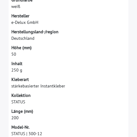
G
r
u
n
d
f
a
r
b
e
w
e
i
ß
H
e
r
s
t
e
l
l
e
r
e
-
D
e
l
u
x
G
m
b
H
H
e
r
s
t
e
l
l
u
n
g
s
l
a
n
d
-
/
r
e
g
i
o
n
D
e
u
t
s
c
h
l
a
n
d
H
ö
h
e
(
m
m
)
5
0
I
n
h
a
l
t
2
5
0
g
K
l
e
b
e
r
a
r
t
s
t
ä
r
k
e
b
a
s
i
e
r
t
e
r
I
n
s
t
a
n
t
k
l
e
b
e
r
K
o
l
l
e
k
t
i
o
n
S
T
A
T
U
S
L
ä
n
g
e
(
m
m
)
2
0
0
M
o
d
e
l
-
N
r
.
S
T
A
T
U
S
|
3
0
0
-
1
2