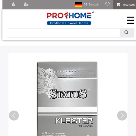
0,00 EUR
DE | Deutsch
☰