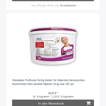
*
inkl. 19% ges. MwSt.
zzgl.
Versandkosten
Vlieskleber Profhome Fertig-Kleber für Malervlies Renoviervlies
Anstrichvlies Vlies Gewebe-Tapeten 16 kg max 105 qm
34,95 € *
16
Kilogramm
| 2,18 € / Kilogramm
In den Warenkorb