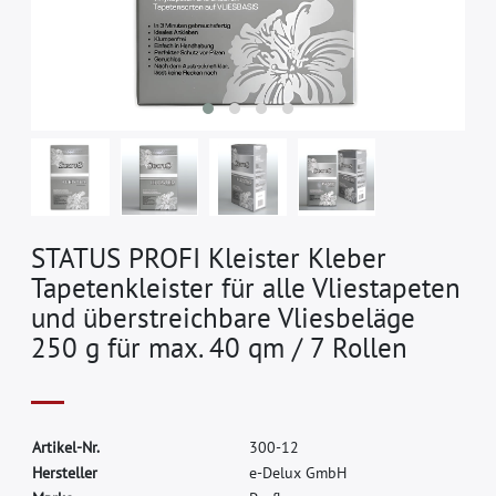
STATUS PROFI Kleister Kleber
Tapetenkleister für alle Vliestapeten
und überstreichbare Vliesbeläge
250 g für max. 40 qm / 7 Rollen
A
r
t
i
k
e
l
-
N
r
.
3
0
0
-
1
2
H
e
r
s
t
e
l
l
e
r
e
-
D
e
l
u
x
G
m
b
H