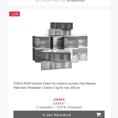
*
inkl. 19% ges. MwSt.
zzgl.
Versandkosten
-12%
STATUS PROFI Kleister Kleber für schwere normale Vlies-Tapeten
Malervlies Vlieskleber 1 Karton 5 kg für max. 800 qm
136,94 €
119,95 € *
5
Kilogramm
| 23,99 € / Kilogramm
In den Warenkorb