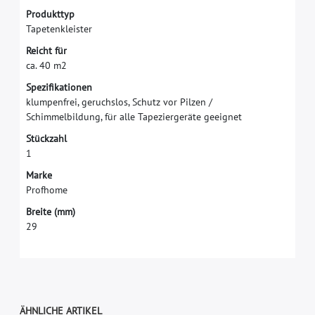
P
r
o
d
u
k
t
t
y
p
T
a
p
e
t
e
n
k
l
e
i
s
t
e
r
R
e
i
c
h
t
f
ü
r
c
a
.
4
0
m
2
S
p
e
z
i
f
k
a
t
i
o
n
e
n
k
l
u
m
p
e
n
f
r
e
i
,
g
e
r
u
c
h
s
l
o
s
,
S
c
h
u
t
z
v
o
r
P
i
l
z
e
n
/
S
c
h
i
m
m
e
l
b
i
l
d
u
n
g
,
f
ü
r
a
l
l
e
T
a
p
e
z
i
e
r
g
e
r
ä
t
e
g
e
e
i
g
n
e
t
S
t
ü
c
k
z
a
h
l
1
M
a
r
k
e
P
r
o
f
h
o
m
e
B
r
e
i
t
e
(
m
m
)
2
9
ÄHNLICHE ARTIKEL