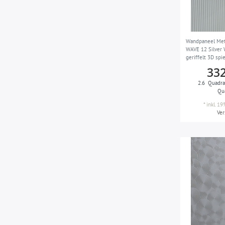
sand
6
schwarz
13
schwarz-braun
6
Wandpaneel Meta
WAVE 12 Silver
schwarz-grau
geriffelt 3D spi
1
silber 2,6 m2
332
seiden-grau
2
2.6
Quadra
silber
Qu
5
*
inkl. 1
terra-braun
1
Ve
violett
5
weiß
3