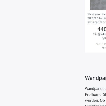
Wandpaneel Meta
TARGET Silver W
3D spiegelnd sel
m2
440
2.6
Quadra
Qu
*
inkl. 1
Ve
Wandpan
Wandpaneele
Profhome-Sh
wurden. Ob 