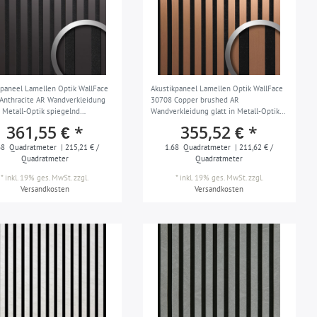
kpaneel Lamellen Optik WallFace
Akustikpaneel Lamellen Optik WallFace
Anthracite AR Wandverkleidung
30708 Copper brushed AR
n Metall-Optik spiegelnd
Wandverkleidung glatt in Metall-Optik
fest anthrazit schwarz 1,68 m2
gebürstet abriebfest bronze schwarz
361,55 € *
355,52 € *
1,68 m2
68
Quadratmeter
| 215,21 € /
1.68
Quadratmeter
| 211,62 € /
Quadratmeter
Quadratmeter
*
inkl. 19% ges. MwSt.
zzgl.
*
inkl. 19% ges. MwSt.
zzgl.
Versandkosten
Versandkosten