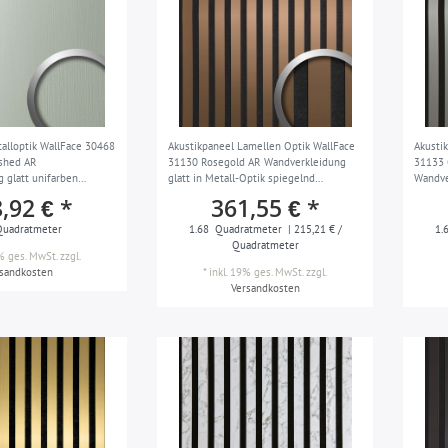
lloptik WallFace 30468
Akustikpaneel Lamellen Optik WallFace
Akusti
ushed AR
31130 Rosegold AR Wandverkleidung
31133 
 glatt unifarben
glatt in Metall-Optik spiegelnd
Wandve
fest silber 2,6 m2
abriebfest bronze schwarz 1,68 m2
gebürs
,92 € *
361,55 € *
m2
uadratmeter
1.68
Quadratmeter
| 215,21 € /
1.
Quadratmeter
9% ges. MwSt.
zzgl.
rsandkosten
*
inkl. 19% ges. MwSt.
zzgl.
Versandkosten