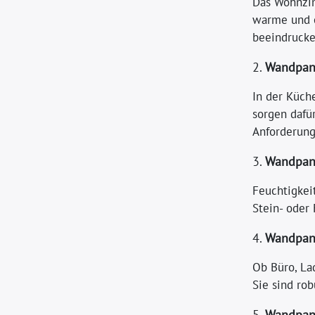
Das Wohnzim
warme und e
beeindrucke
2.
Wandpane
In der Küch
sorgen dafür
Anforderung
3.
Wandpane
Feuchtigkei
Stein- oder
4.
Wandpan
Ob Büro, La
Sie sind rob
5.
Wandpane