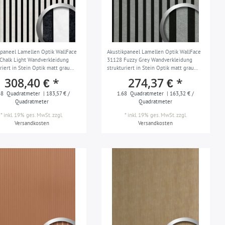
kpaneel Lamellen Optik WallFace
Akustikpaneel Lamellen Optik WallFace
Chalk Light Wandverkleidung
31128 Fuzzy Grey Wandverkleidung
riert in Stein Optik matt grau
strukturiert in Stein Optik matt grau
z 1,68 m2
schwarz 1,68 m2
308,40 € *
274,37 € *
68
Quadratmeter
| 183,57 € /
1.68
Quadratmeter
| 163,32 € /
Quadratmeter
Quadratmeter
*
inkl. 19% ges. MwSt.
zzgl.
*
inkl. 19% ges. MwSt.
zzgl.
Versandkosten
Versandkosten