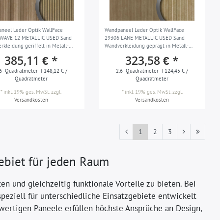
neel Leder Optik WallFace
Wandpaneel Leder Optik WallFace
 WAVE 12 METALLIC USED Sand
29306 LANE METALLIC USED Sand
rkleidung geriffelt in Metall-
Wandverkleidung geprägt in Metall-
matt selbstklebend braun sand 2,6
Optik matt selbstklebend platin grau 2,6
385,11 € *
323,58 € *
m2
6
Quadratmeter
| 148,12 € /
2.6
Quadratmeter
| 124,45 € /
Quadratmeter
Quadratmeter
*
inkl. 19% ges. MwSt.
zzgl.
*
inkl. 19% ges. MwSt.
zzgl.
Versandkosten
Versandkosten
1
2
3
ebiet für jeden Raum
 und gleichzeitig funktionale Vorteile zu bieten. Bei
eziell für unterschiedliche Einsatzgebiete entwickelt
rtigen Paneele erfüllen höchste Ansprüche an Design,