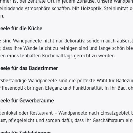
mer ist der zentrale Ort in jedem Zuhause. Unsere Wandpanee
inladende Atmosphäre schaffen. Mit Holzoptik, Steinimitat 
n.
ele für die Küche
e sind Wandpaneele nicht nur dekorativ, sondern auch äußers
, dass Ihre Wände leicht zu reinigen sind und lange schön bl
en eines lebhaften Küchenalltags gerecht zu werden.
ele für das Badezimmer
tsbeständige Wandpaneele sind die perfekte Wahl für Badezi
 Fliesenoptik bringen Eleganz und Funktionalität in Ihr Bad,
eele für Gewerberäume
denlokal oder Restaurant – Wandpaneele nach Einsatzgebiet 
ust, pflegeleicht und sorgen dafür, dass Ihr Geschäftsraum ei
ele für Schlafzimmer