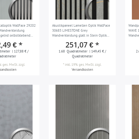
lloptik WallFace 29202
Akustikpaneel Lamellen Optik WallFace
Wandpa
 Wandverkleidung
30683 LIMESTONE Grey
WAVE 1
egelnd selbstklebend
Wandverkleidung glatt in Stein Optik
Wandve
matt grau schwarz 1,68 m2
abrieb
,49 € *
251,07 € *
braun 
tmeter
| 127,88 € /
1.68
Quadratmeter
| 149,45 € /
2.
adratmeter
Quadratmeter
9% ges. MwSt.
zzgl.
*
inkl. 19% ges. MwSt.
zzgl.
rsandkosten
Versandkosten