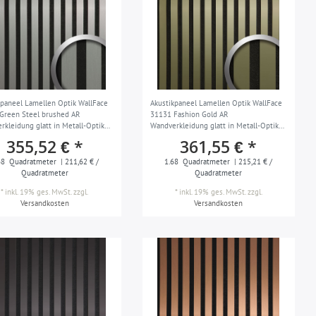
kpaneel Lamellen Optik WallFace
Akustikpaneel Lamellen Optik WallFace
Green Steel brushed AR
31131 Fashion Gold AR
rkleidung glatt in Metall-Optik
Wandverkleidung glatt in Metall-Optik
tet abriebfest silber schwarz 1,68
spiegelnd abriebfest gold schwarz 1,68
355,52 € *
361,55 € *
m2
68
Quadratmeter
| 211,62 € /
1.68
Quadratmeter
| 215,21 € /
Quadratmeter
Quadratmeter
*
inkl. 19% ges. MwSt.
zzgl.
*
inkl. 19% ges. MwSt.
zzgl.
Versandkosten
Versandkosten