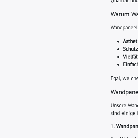
Qualität und
Warum Wa
Wandpaneele
Ästhet
Schutz
Vielfä
Einfac
Egal, welch
Wandpanee
Unsere Wand
sind einige
1.
Wandpan