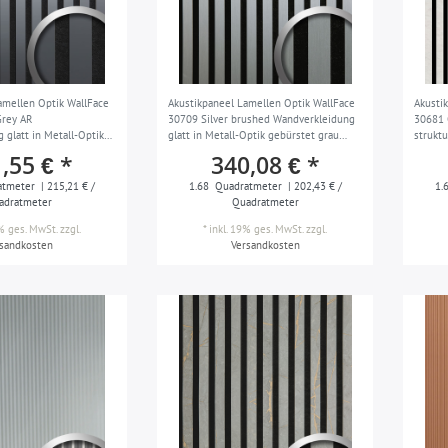
amellen Optik WallFace
Akustikpaneel Lamellen Optik WallFace
Akusti
Grey AR
30709 Silver brushed Wandverkleidung
30681 
 glatt in Metall-Optik
glatt in Metall-Optik gebürstet grau
struktu
bfest grau schwarz 1,68
schwarz 1,68 m2
schwar
,55 € *
340,08 € *
atmeter
| 215,21 € /
1.68
Quadratmeter
| 202,43 € /
1.
adratmeter
Quadratmeter
9% ges. MwSt.
zzgl.
*
inkl. 19% ges. MwSt.
zzgl.
rsandkosten
Versandkosten