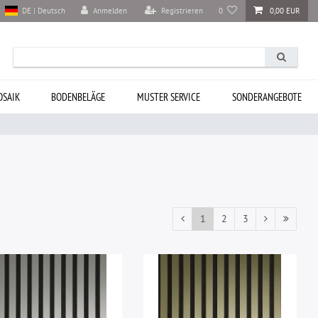
Anmelden
Registrieren
0
0,00 EUR
DE | Deutsch
SAIK
BODENBELÄGE
MUSTER SERVICE
SONDERANGEBOTE
1
2
3