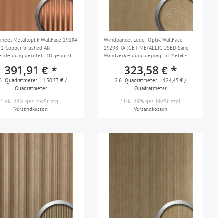
neel Metalloptik WallFace 29204
Wandpaneel Leder Optik WallFace
2 Copper brushed AR
29298 TARGET METALLIC USED Sand
rkleidung geriffelt 3D gebürstet
Wandverkleidung geprägt in Metall-
fest selbstklebend kupfer kupfer-
Optik matt selbstklebend braun sand 2,6
391,91 € *
323,58 € *
2,6 m2
m2
6
Quadratmeter
| 150,73 € /
2.6
Quadratmeter
| 124,45 € /
Quadratmeter
Quadratmeter
*
inkl. 19% ges. MwSt.
zzgl.
*
inkl. 19% ges. MwSt.
zzgl.
Versandkosten
Versandkosten