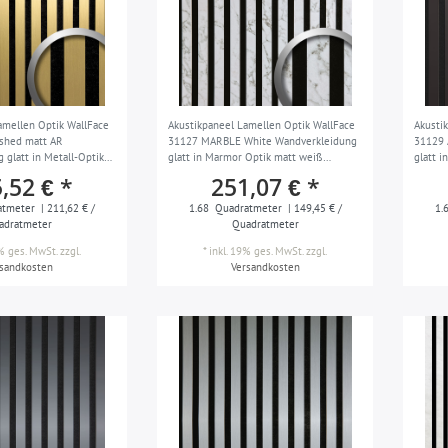
amellen Optik WallFace
Akustikpaneel Lamellen Optik WallFace
Akusti
ushed matt AR
31127 MARBLE White Wandverkleidung
31129 
 glatt in Metall-Optik
glatt in Marmor Optik matt weiß
glatt i
bfest gold schwarz 1,68
schwarz 1,68 m2
abrieb
,52 € *
251,07 € *
atmeter
| 211,62 € /
1.68
Quadratmeter
| 149,45 € /
1.
adratmeter
Quadratmeter
9% ges. MwSt.
zzgl.
*
inkl. 19% ges. MwSt.
zzgl.
rsandkosten
Versandkosten