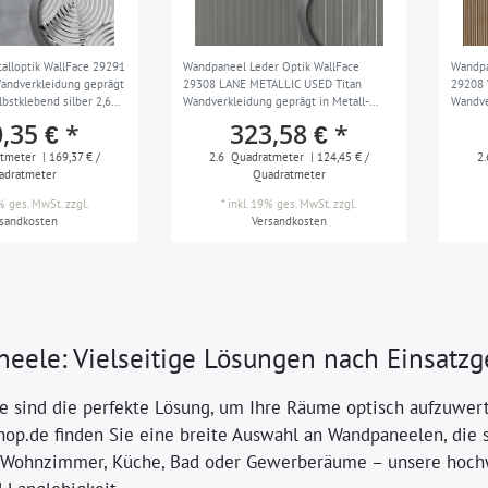
lloptik WallFace 29291
Wandpaneel Leder Optik WallFace
Wandpa
andverkleidung geprägt
29308 LANE METALLIC USED Titan
29208
bstklebend silber 2,6
Wandverkleidung geprägt in Metall-
Wandve
Optik matt selbstklebend schwarz grau
Optik 
,35 € *
323,58 € *
2,6 m2
m2
tmeter
| 169,37 € /
2.6
Quadratmeter
| 124,45 € /
2.
adratmeter
Quadratmeter
9% ges. MwSt.
zzgl.
*
inkl. 19% ges. MwSt.
zzgl.
rsandkosten
Versandkosten
eele: Vielseitige Lösungen nach Einsatzg
 sind die perfekte Lösung, um Ihre Räume optisch aufzuwerten
op.de finden Sie eine breite Auswahl an Wandpaneelen, die sp
Wohnzimmer, Küche, Bad oder Gewerberäume – unsere hochwe