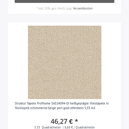
*
inkl. 19% ges. MwSt.
zzgl.
Versandkosten
Struktur Tapete Profhome SA524094-DI heißgeprägte Vliestapete in
Textiloptik schimmernd beige perl-gold elfenbein 5,33 m2
46,27 € *
5.33
Quadratmeter
| 8,68 € / Quadratmeter