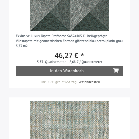
Exklusive Luxus Tapete Profhome SA524105-DI heißgeprägte
Vliestapete mit geometrischen Formen glänzend blau petrol platin-grau
5,33 m2
46,27 € *
5.33
Quadratmeter
| 8,68 € / Quadratmeter
In den Warenkorb
*
inkl. 19% ges. MwSt.
zzgl.
Versandkosten