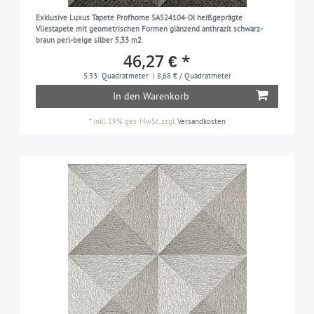
Metallic
perl-gold
18
24
Exklusive Luxus Tapete Profhome SA524104-DI heißgeprägte
Vliestapete mit geometrischen Formen glänzend anthrazit schwarz-
Metallische Akzente
perl-weiß
277
59
braun perl-beige silber 5,33 m2
46,27 € *
Mosaik
petrol
15
70
5.33
Quadratmeter
| 8,68 € / Quadratmeter
Natur
pink
193
29
In den Warenkorb
Ornament
platin
189
27
*
inkl. 19% ges. MwSt.
zzgl.
Versandkosten
Palmen
platin-grau
195
30
Rauten Muster
rein-weiß
29
21
Retro
rosa
109
148
Romantisch
rot
124
103
Shabby Chic
rot-braun
29
25
Spachtel | Putzoptik
schwarz
144
183
Steinoptik
seiden-grau
152
52
Streifen
silber
97
117