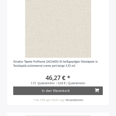
Struktur Tapete Profhome SA524092-DI heißgeprägte Vliestapete in
Textiloptik schimmernd creme perl-beige 5,33 m2
46,27 € *
5.33
Quadratmeter
| 8,68 € / Quadratmeter
In den Warenkorb
*
inkl. 19% ges. MwSt.
zzgl.
Versandkosten