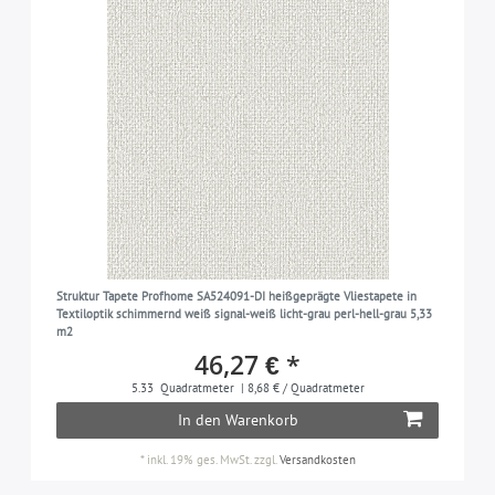
Struktur Tapete Profhome SA524091-DI heißgeprägte Vliestapete in
Textiloptik schimmernd weiß signal-weiß licht-grau perl-hell-grau 5,33
m2
46,27 € *
5.33
Quadratmeter
| 8,68 € / Quadratmeter
In den Warenkorb
*
inkl. 19% ges. MwSt.
zzgl.
Versandkosten