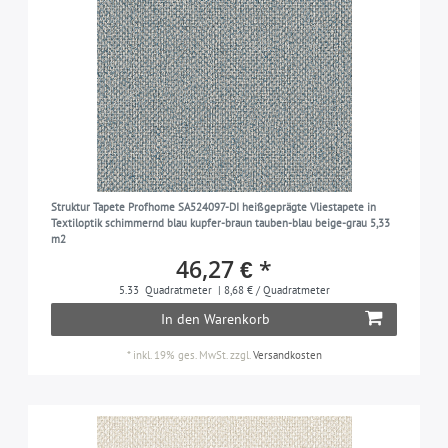
Struktur Tapete Profhome SA524097-DI heißgeprägte Vliestapete in
Textiloptik schimmernd blau kupfer-braun tauben-blau beige-grau 5,33
m2
46,27 € *
5.33
Quadratmeter
| 8,68 € / Quadratmeter
In den Warenkorb
*
inkl. 19% ges. MwSt.
zzgl.
Versandkosten