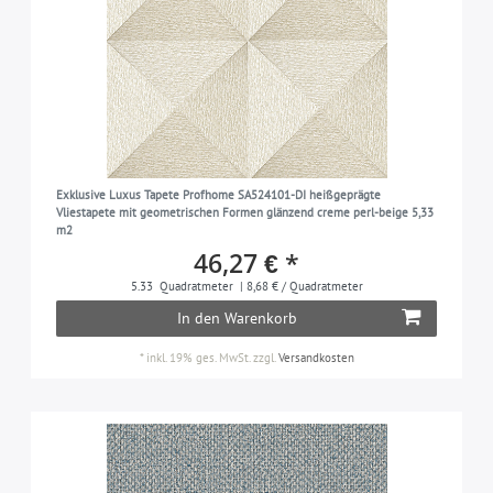
Exklusive Luxus Tapete Profhome SA524101-DI heißgeprägte
Vliestapete mit geometrischen Formen glänzend creme perl-beige 5,33
m2
46,27 € *
5.33
Quadratmeter
| 8,68 € / Quadratmeter
In den Warenkorb
*
inkl. 19% ges. MwSt.
zzgl.
Versandkosten