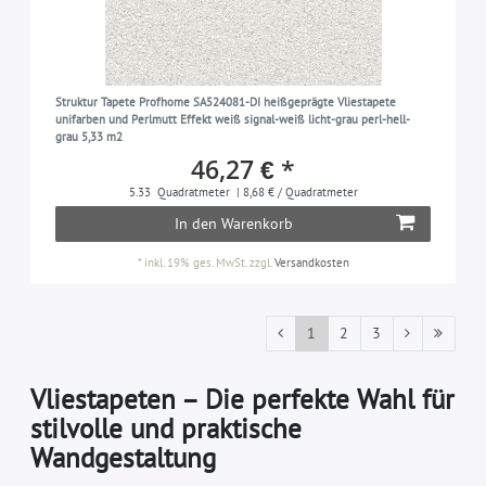
Struktur Tapete Profhome SA524081-DI heißgeprägte Vliestapete
unifarben und Perlmutt Effekt weiß signal-weiß licht-grau perl-hell-
grau 5,33 m2
46,27 € *
5.33
Quadratmeter
| 8,68 € / Quadratmeter
In den Warenkorb
*
inkl. 19% ges. MwSt.
zzgl.
Versandkosten
1
2
3
Vliestapeten – Die perfekte Wahl für
stilvolle und praktische
Wandgestaltung