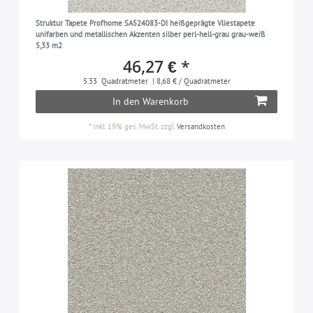
Struktur Tapete Profhome SA524083-DI heißgeprägte Vliestapete
unifarben und metallischen Akzenten silber perl-hell-grau grau-weiß
5,33 m2
46,27 € *
5.33
Quadratmeter
| 8,68 € / Quadratmeter
In den Warenkorb
*
inkl. 19% ges. MwSt.
zzgl.
Versandkosten