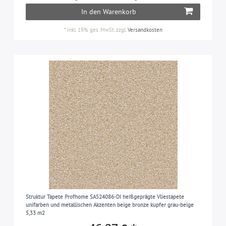
In den Warenkorb
*
inkl. 19% ges. MwSt.
zzgl.
Versandkosten
Struktur Tapete Profhome SA524086-DI heißgeprägte Vliestapete
unifarben und metallischen Akzenten beige bronze kupfer grau-beige
5,33 m2