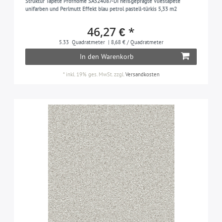
Struktur Tapete Profhome SA524087-DI heißgeprägte Vliestapete
unifarben und Perlmutt Effekt blau petrol pastell-türkis 5,33 m2
46,27 € *
5.33
Quadratmeter
| 8,68 € / Quadratmeter
In den Warenkorb
*
inkl. 19% ges. MwSt.
zzgl.
Versandkosten