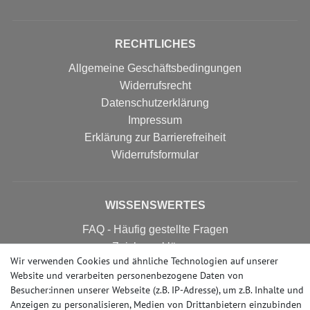
RECHTLICHES
Allgemeine Geschäftsbedingungen
Widerrufsrecht
Datenschutzerklärung
Impressum
Erklärung zur Barrierefreiheit
Widerrufs­formular
WISSENSWERTES
FAQ - Häufig gestellte Fragen
Zeichenerklärung
Wir verwenden Cookies und ähnliche Technologien auf unserer
Tipps & Tricks
Website und verarbeiten personenbezogene Daten von
Bedarfsberechnung
Besucher:innen unserer Webseite (z.B. IP-Adresse), um z.B. Inhalte und
Anzeigen zu personalisieren, Medien von Drittanbietern einzubinden