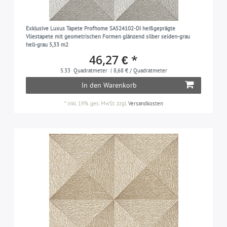
Textiloptik
silber-grau
326
23
Tiermotiv
tauben-blau
106
26
Exklusive Luxus Tapete Profhome SA524102-DI heißgeprägte
Vliestapete mit geometrischen Formen glänzend silber seiden-grau
Toile De Jouy
taupe
31
26
hell-grau 5,33 m2
46,27 € *
Ton-in-Ton
türkis-blau
202
23
5.33
Quadratmeter
| 8,68 € / Quadratmeter
Traditionell
violett
40
29
In den Warenkorb
Uni
weiß
579
392
*
inkl. 19% ges. MwSt.
zzgl.
Versandkosten
Used Look
224
Vogel
88
Zebramuster
17