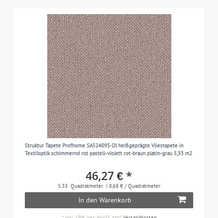
Struktur Tapete Profhome SA524095-DI heißgeprägte Vliestapete in
Textiloptik schimmernd rot pastell-violett rot-braun platin-grau 5,33 m2
46,27 € *
5.33
Quadratmeter
| 8,68 € / Quadratmeter
In den Warenkorb
*
inkl. 19% ges. MwSt.
zzgl.
Versandkosten