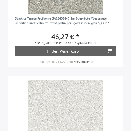
Struktur Tapete Profhome SA524084-DI heißgeprägte Vliestapete
unifarben und Perlmutt Effekt platin perl-gold seiden-grau 5,33 m2
46,27 € *
5.33
Quadratmeter
| 8,68 € / Quadratmeter
In den Warenkorb
*
inkl. 19% ges. MwSt.
zzgl.
Versandkosten