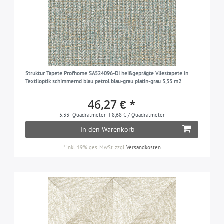
Struktur Tapete Profhome SA524096-DI heißgeprägte Vliestapete in
Textiloptik schimmernd blau petrol blau-grau platin-grau 5,33 m2
46,27 € *
5.33
Quadratmeter
| 8,68 € / Quadratmeter
In den Warenkorb
*
inkl. 19% ges. MwSt.
zzgl.
Versandkosten