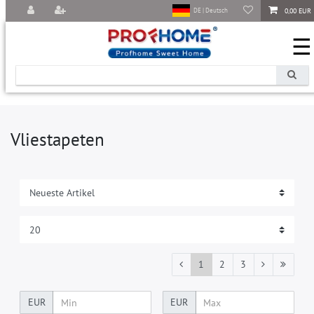
0,00 EUR
DE | Deutsch
☰
Vliestapeten
1
2
3
EUR
EUR