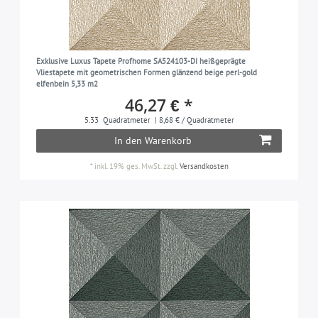
Exklusive Luxus Tapete Profhome SA524103-DI heißgeprägte
Vliestapete mit geometrischen Formen glänzend beige perl-gold
elfenbein 5,33 m2
46,27 € *
5.33
Quadratmeter
| 8,68 € / Quadratmeter
In den Warenkorb
*
inkl. 19% ges. MwSt.
zzgl.
Versandkosten