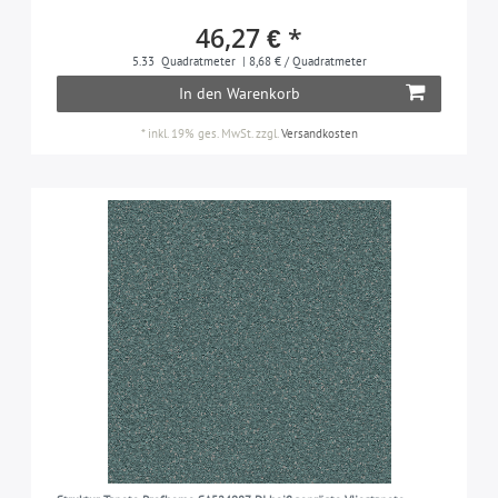
46,27 € *
5.33
Quadratmeter
| 8,68 € / Quadratmeter
In den Warenkorb
*
inkl. 19% ges. MwSt.
zzgl.
Versandkosten