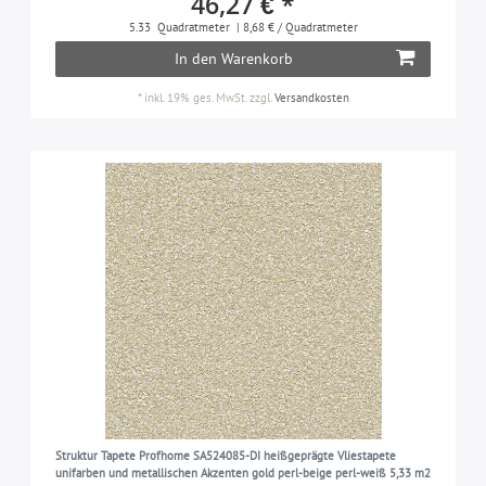
46,27 € *
5.33
Quadratmeter
| 8,68 € / Quadratmeter
In den Warenkorb
*
inkl. 19% ges. MwSt.
zzgl.
Versandkosten
Struktur Tapete Profhome SA524085-DI heißgeprägte Vliestapete
unifarben und metallischen Akzenten gold perl-beige perl-weiß 5,33 m2