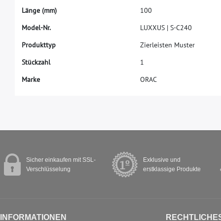
L
ä
n
g
e
(
m
m
)
1
0
0
M
o
d
e
l
-
N
r
.
L
U
X
X
U
S
|
S
-
C
2
4
0
P
r
o
d
u
k
t
t
y
p
Z
i
e
r
l
e
i
s
t
e
n
M
u
s
t
e
r
S
t
ü
c
k
z
a
h
l
1
M
a
r
k
e
O
R
A
C
Sicher einkaufen mit SSL-
Exklusive und
Verschlüsselung
erstklassige Produkte
INFORMATIONEN
RECHTLICHE