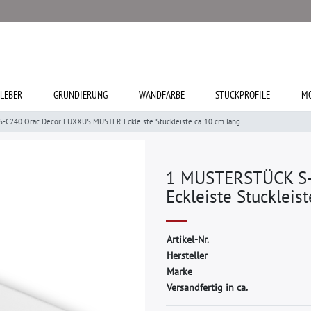
LEBER
GRUNDIERUNG
WANDFARBE
STUCKPROFILE
MO
C240 Orac Decor LUXXUS MUSTER Eckleiste Stuckleiste ca. 10 cm lang
1 MUSTERSTÜCK S-
Eckleiste Stuckleis
A
r
t
i
k
e
l
-
N
r
.
H
e
r
s
t
e
l
l
e
r
M
a
r
k
e
Versandfertig in ca.