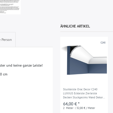
ÄHNLICHE ARTIKEL
e Person
s
t
e
r
u
n
d
k
e
i
n
e
g
a
n
z
e
L
e
i
s
t
e
!
0
c
m
Stuckleiste Orac Decor C240
LUXXUS Eckleiste Zierleiste
Decken Stuckgesims Wand Dekor
Profil Dekorleiste 2 Meter
64,00 € *
2
Meter
| 32,00 € / Meter