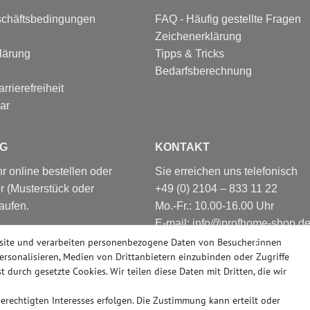
schäftsbedingungen
FAQ - Häufig gestellte Fragen
Zeichenerklärung
lärung
Tipps & Tricks
Bedarfsberechnung
rrierefreiheit
ar
G
KONTAKT
 online bestellen oder
Sie erreichen uns telefonisch
r (Musterstück oder
+49 (0) 2104 – 833 11 22
aufen.
Mo.-Fr.: 10.00-16.00 Uhr
E-mail: info@profhome-shop.d
nsere große Ausstellung,
site und verarbeiten personenbezogene Daten von Besucher:innen
Düsseldorf. Nahezu alle
personalisieren, Medien von Drittanbietern einzubinden oder Zugriffe
er abholbereit.
t durch gesetzte Cookies. Wir teilen diese Daten mit Dritten, die wir
rechtigten Interesses erfolgen. Die Zustimmung kann erteilt oder