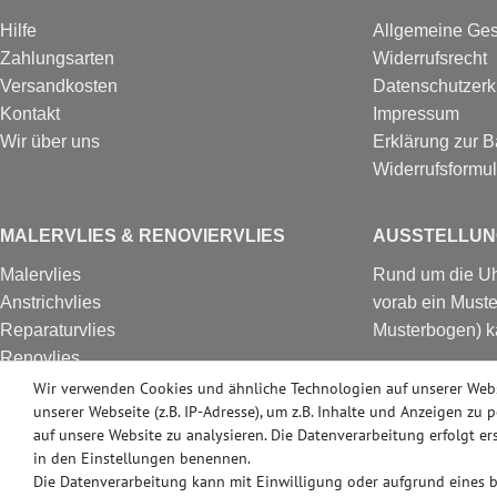
Hilfe
Allgemeine Ge
Zahlungsarten
Widerrufsrecht
Versandkosten
Datenschutzerk
Kontakt
Impressum
Wir über uns
Erklärung zur Ba
Widerrufs­formul
MALERVLIES & RENOVIERVLIES
AUSSTELLUN
Malervlies
Rund um die Uhr
Anstrichvlies
vorab ein Muste
Reparaturvlies
Musterbogen) k
Renovlies
Besuchen Sie u
Renoviervlies
Wir verwenden Cookies und ähnliche Technologien auf unserer Web
in Erkrath bei 
unserer Webseite (z.B. IP-Adresse), um z.B. Inhalte und Anzeigen zu 
HomeVlies
Produkte ab Lag
auf unsere Website zu analysieren. Die Datenverarbeitung erfolgt ers
Glattvlies
in den Einstellungen benennen.
Glattes Vlies
Die Datenverarbeitung kann mit Einwilligung oder aufgrund eines be