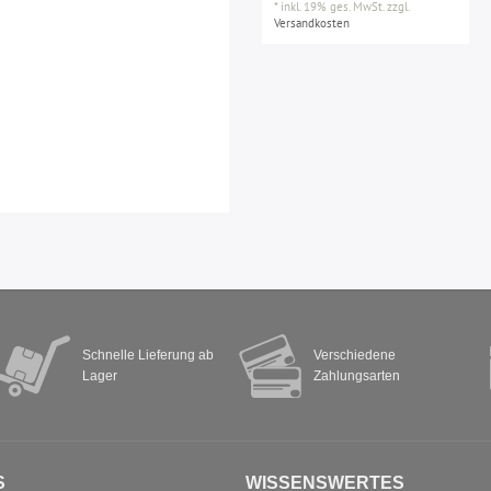
*
inkl. 19% ges. MwSt.
zzgl.
Versandkosten
Schnelle Lieferung ab
Verschiedene
Lager
Zahlungsarten
S
WISSENSWERTES