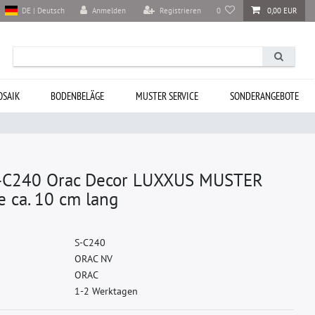
Anmelden
Registrieren
0
0,00 EUR
DE | Deutsch
SAIK
BODENBELÄGE
MUSTER SERVICE
SONDERANGEBOTE
C240 Orac Decor LUXXUS MUSTER
te ca. 10 cm lang
S
-
C
2
4
0
O
R
A
C
N
V
O
R
A
C
1-2 Werktagen