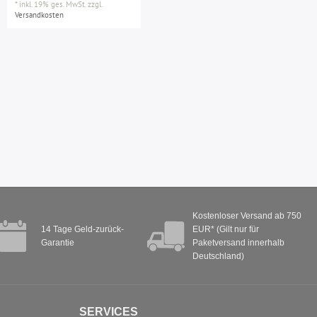
*
inkl. 19% ges. MwSt.
zzgl.
Versandkosten
Kostenloser Versand ab 750
14 Tage Geld-zurück-
EUR* (Gilt nur für
Garantie
Paketversand innerhalb
Deutschland)
SERVICES