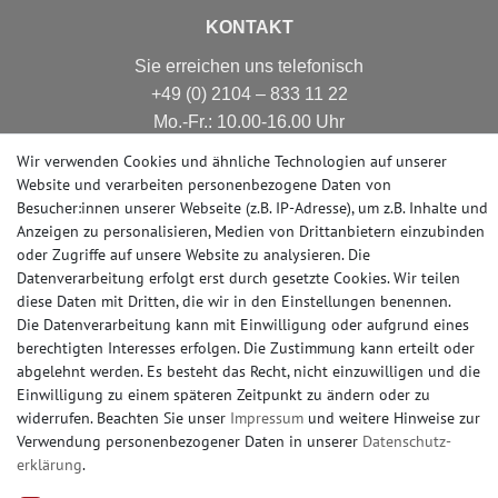
KONTAKT
Sie erreichen uns telefonisch
+49 (0) 2104 – 833 11 22
Mo.-Fr.: 10.00-16.00 Uhr
E-mail: info@profhome-shop.de
Wir verwenden Cookies und ähnliche Technologien auf unserer
Website und verarbeiten personenbezogene Daten von
Besucher:innen unserer Webseite (z.B. IP-Adresse), um z.B. Inhalte und
Anzeigen zu personalisieren, Medien von Drittanbietern einzubinden
ZAHLUNGSARTEN
oder Zugriffe auf unsere Website zu analysieren. Die
Datenverarbeitung erfolgt erst durch gesetzte Cookies. Wir teilen
diese Daten mit Dritten, die wir in den Einstellungen benennen.
Die Datenverarbeitung kann mit Einwilligung oder aufgrund eines
berechtigten Interesses erfolgen. Die Zustimmung kann erteilt oder
SOCIAL MEDIA
abgelehnt werden. Es besteht das Recht, nicht einzuwilligen und die
Einwilligung zu einem späteren Zeitpunkt zu ändern oder zu
widerrufen. Beachten Sie unser
Impressum
und weitere Hinweise zur
Verwendung personenbezogener Daten in unserer
Daten­schutz­
erklärung
.
© Copyright 2026 | e-Delux GmbH