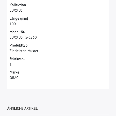
K
o
l
l
e
k
t
i
o
n
L
U
X
X
U
S
L
ä
n
g
e
(
m
m
)
1
0
0
M
o
d
e
l
-
N
r
.
L
U
X
X
U
S
|
S
-
C
2
6
0
P
r
o
d
u
k
t
t
y
p
Z
i
e
r
l
e
i
s
t
e
n
M
u
s
t
e
r
S
t
ü
c
k
z
a
h
l
1
M
a
r
k
e
O
R
A
C
ÄHNLICHE ARTIKEL