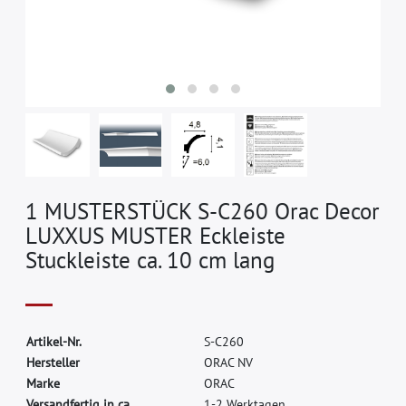
1 MUSTERSTÜCK S-C260 Orac Decor
LUXXUS MUSTER Eckleiste
Stuckleiste ca. 10 cm lang
A
r
t
i
k
e
l
-
N
r
.
S
-
C
2
6
0
H
e
r
s
t
e
l
l
e
r
O
R
A
C
N
V
M
a
r
k
e
O
R
A
C
Versandfertig in ca.
1-2 Werktagen