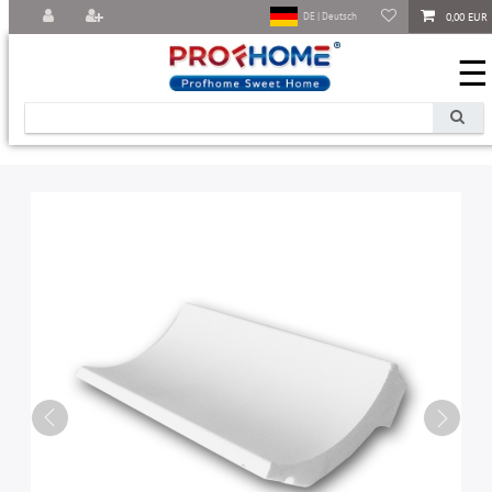
0,00 EUR
DE | Deutsch
☰