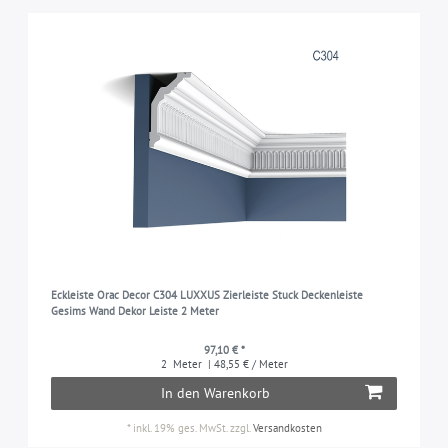
Eckleiste Orac Decor C304 LUXXUS Zierleiste Stuck Deckenleiste
Gesims Wand Dekor Leiste 2 Meter
97,10 € *
2
Meter
| 48,55 € / Meter
In den Warenkorb
*
inkl. 19% ges. MwSt.
zzgl.
Versandkosten