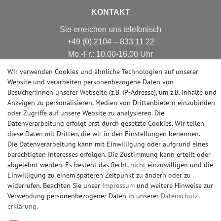
KONTAKT
Sie erreichen uns telefonisch
+49 (0) 2104 – 833 11 22
Mo.-Fr.: 10.00-16.00 Uhr
E-mail: info@profhome-shop.de
Wir verwenden Cookies und ähnliche Technologien auf unserer
Website und verarbeiten personenbezogene Daten von
Besucher:innen unserer Webseite (z.B. IP-Adresse), um z.B. Inhalte und
Anzeigen zu personalisieren, Medien von Drittanbietern einzubinden
ZAHLUNGSARTEN
oder Zugriffe auf unsere Website zu analysieren. Die
Datenverarbeitung erfolgt erst durch gesetzte Cookies. Wir teilen
diese Daten mit Dritten, die wir in den Einstellungen benennen.
Die Datenverarbeitung kann mit Einwilligung oder aufgrund eines
berechtigten Interesses erfolgen. Die Zustimmung kann erteilt oder
SOCIAL MEDIA
abgelehnt werden. Es besteht das Recht, nicht einzuwilligen und die
Einwilligung zu einem späteren Zeitpunkt zu ändern oder zu
widerrufen. Beachten Sie unser
Impressum
und weitere Hinweise zur
Verwendung personenbezogener Daten in unserer
Daten­schutz­
erklärung
.
© Copyright 2026 | e-Delux GmbH