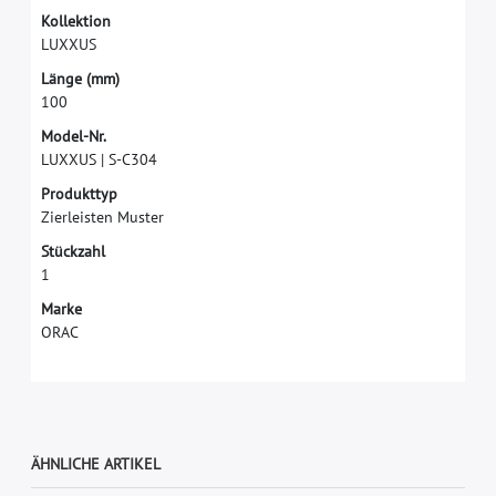
K
o
l
l
e
k
t
i
o
n
L
U
X
X
U
S
L
ä
n
g
e
(
m
m
)
1
0
0
M
o
d
e
l
-
N
r
.
L
U
X
X
U
S
|
S
-
C
3
0
4
P
r
o
d
u
k
t
t
y
p
Z
i
e
r
l
e
i
s
t
e
n
M
u
s
t
e
r
S
t
ü
c
k
z
a
h
l
1
M
a
r
k
e
O
R
A
C
ÄHNLICHE ARTIKEL