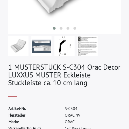
1 MUSTERSTÜCK S-C304 Orac Decor
LUXXUS MUSTER Eckleiste
Stuckleiste ca. 10 cm lang
A
r
t
i
k
e
l
-
N
r
.
S
-
C
3
0
4
H
e
r
s
t
e
l
l
e
r
O
R
A
C
N
V
M
a
r
k
e
O
R
A
C
Versandfertig in ca.
1-2 Werktagen