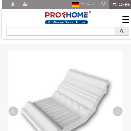
0,00 EUR
DE | Deutsch
☰