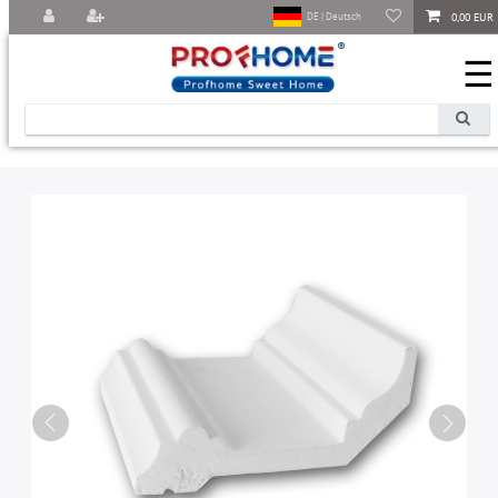
0,00 EUR
DE | Deutsch
☰