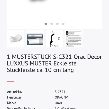
1 MUSTERSTÜCK S-C321 Orac Decor
LUXXUS MUSTER Eckleiste
Stuckleiste ca. 10 cm lang
A
r
t
i
k
e
l
-
N
r
.
S
-
C
3
2
1
H
e
r
s
t
e
l
l
e
r
O
R
A
C
N
V
M
a
r
k
e
O
R
A
C
Versandfertig in ca.
1-2 Werktagen