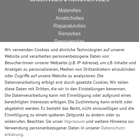
Malervlies
Anstrichvlies
Reparaturvlies
Renovlies
Renoviervlies
HomeVlies
Wir verwenden Cookies und ähnliche Technologien auf unserer
Website und verarbeiten personenbezogene Daten von
Glattvlies
Besucher:innen unserer Webseite (z.B. IP-Adresse), um z.B. Inhalte und
Glattes Vlies
Anzeigen zu personalisieren, Medien von Drittanbietern einzubinden
oder Zugriffe auf unsere Website zu analysieren. Die
Datenverarbeitung erfolgt erst durch gesetzte Cookies. Wir teilen
AUSSTELLUNG
diese Daten mit Dritten, die wir in den Einstellungen benennen.
Die Datenverarbeitung kann mit Einwilligung oder aufgrund eines
Rund um die Uhr online bestellen oder vorab ein
berechtigten Interesses erfolgen. Die Zustimmung kann erteilt oder
Muster (Musterstück oder Musterbogen) kaufen.
abgelehnt werden. Es besteht das Recht, nicht einzuwilligen und die
Einwilligung zu einem späteren Zeitpunkt zu ändern oder zu
Besuchen Sie unsere große Ausstellung, in Erkrath
widerrufen. Beachten Sie unser
Impressum
und weitere Hinweise zur
bei Düsseldorf. Nahezu alle Produkte ab Lager
Verwendung personenbezogener Daten in unserer
Daten­schutz­
abholbereit.
erklärung
.