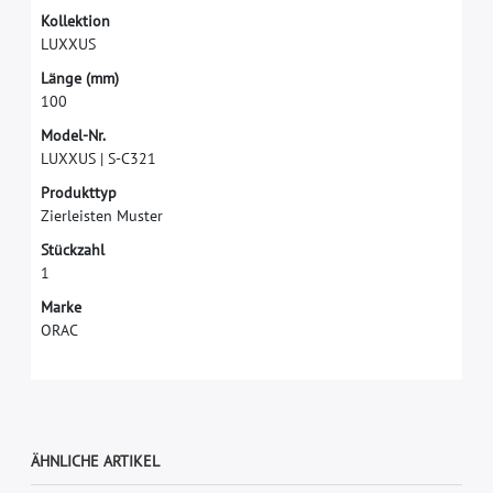
K
o
l
l
e
k
t
i
o
n
L
U
X
X
U
S
L
ä
n
g
e
(
m
m
)
1
0
0
M
o
d
e
l
-
N
r
.
L
U
X
X
U
S
|
S
-
C
3
2
1
P
r
o
d
u
k
t
t
y
p
Z
i
e
r
l
e
i
s
t
e
n
M
u
s
t
e
r
S
t
ü
c
k
z
a
h
l
1
M
a
r
k
e
O
R
A
C
ÄHNLICHE ARTIKEL