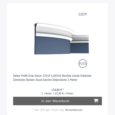
Dekor Profil Orac Decor C321F LUXXUS flexible Leiste Eckleiste
Zierleiste Decken Stuck Gesims Dekorleiste 2 Meter
134,80 € *
2
Meter
| 67,40 € / Meter
In den Warenkorb
*
inkl. 19% ges. MwSt.
zzgl.
Versandkosten