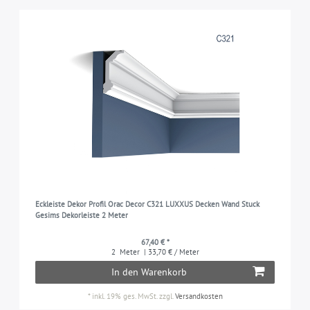
Eckleiste Dekor Profil Orac Decor C321 LUXXUS Decken Wand Stuck
Gesims Dekorleiste 2 Meter
67,40 € *
2
Meter
| 33,70 € / Meter
In den Warenkorb
*
inkl. 19% ges. MwSt.
zzgl.
Versandkosten