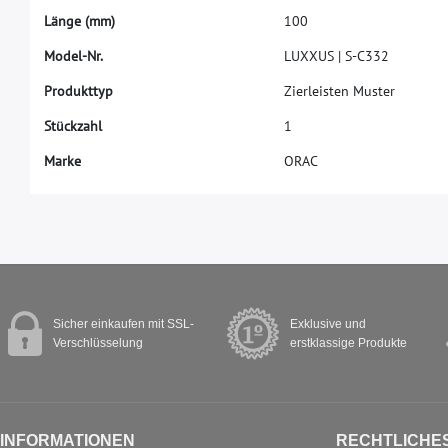
L
ä
n
g
e
(
m
m
)
1
0
0
M
o
d
e
l
-
N
r
.
L
U
X
X
U
S
|
S
-
C
3
3
2
P
r
o
d
u
k
t
t
y
p
Z
i
e
r
l
e
i
s
t
e
n
M
u
s
t
e
r
S
t
ü
c
k
z
a
h
l
1
M
a
r
k
e
O
R
A
C
Sicher einkaufen mit SSL-
Exklusive und
Verschlüsselung
erstklassige Produkte
INFORMATIONEN
RECHTLICHE