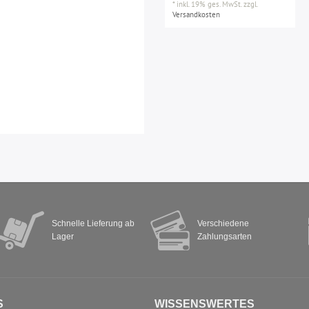
*
inkl. 19% ges. MwSt.
zzgl.
Versandkosten
Schnelle Lieferung ab
Verschiedene
Lager
Zahlungsarten
S
WISSENSWERTES