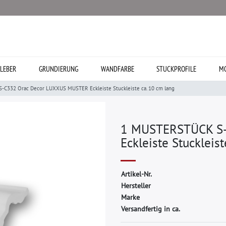
LEBER
GRUNDIERUNG
WANDFARBE
STUCKPROFILE
MO
C332 Orac Decor LUXXUS MUSTER Eckleiste Stuckleiste ca. 10 cm lang
1 MUSTERSTÜCK S-
Eckleiste Stuckleis
A
r
t
i
k
e
l
-
N
r
.
H
e
r
s
t
e
l
l
e
r
M
a
r
k
e
Versandfertig in ca.