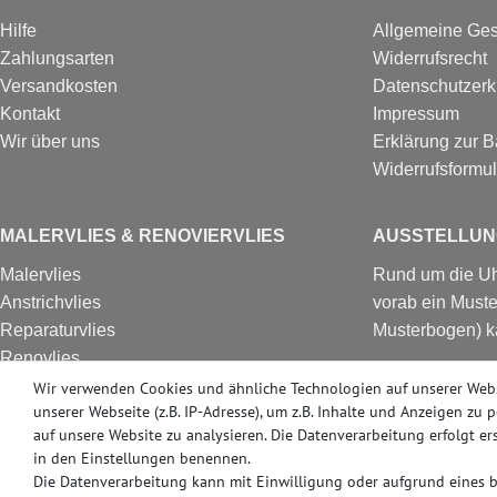
Hilfe
Allgemeine Ge
Zahlungsarten
Widerrufsrecht
Versandkosten
Datenschutzerk
Kontakt
Impressum
Wir über uns
Erklärung zur Ba
Widerrufs­formul
MALERVLIES & RENOVIERVLIES
AUSSTELLUN
Malervlies
Rund um die Uhr
Anstrichvlies
vorab ein Muste
Reparaturvlies
Musterbogen) k
Renovlies
Besuchen Sie u
Renoviervlies
Wir verwenden Cookies und ähnliche Technologien auf unserer Web
in Erkrath bei 
unserer Webseite (z.B. IP-Adresse), um z.B. Inhalte und Anzeigen zu 
HomeVlies
Produkte ab Lag
auf unsere Website zu analysieren. Die Datenverarbeitung erfolgt ers
Glattvlies
in den Einstellungen benennen.
Glattes Vlies
Die Datenverarbeitung kann mit Einwilligung oder aufgrund eines be