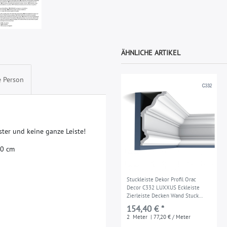
ÄHNLICHE ARTIKEL
e Person
s
t
e
r
u
n
d
k
e
i
n
e
g
a
n
z
e
L
e
i
s
t
e
!
0
c
m
Stuckleiste Dekor Profil Orac
Decor C332 LUXXUS Eckleiste
Zierleiste Decken Wand Stuck
Gesims Dekorleiste 2 Meter
154,40 € *
2
Meter
| 77,20 € / Meter