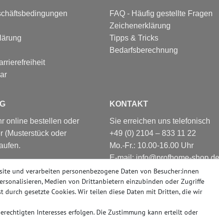
schäftsbedingungen
FAQ - Häufig gestellte Fragen
Zeichenerklärung
lärung
Tipps & Tricks
Bedarfsberechnung
rrierefreiheit
ar
G
KONTAKT
 online bestellen oder
Sie erreichen uns telefonisch
r (Musterstück oder
+49 (0) 2104 – 833 11 22
aufen.
Mo.-Fr.: 10.00-16.00 Uhr
E-mail: info@profhome-shop.d
nsere große Ausstellung,
site und verarbeiten personenbezogene Daten von Besucher:innen
Düsseldorf. Nahezu alle
personalisieren, Medien von Drittanbietern einzubinden oder Zugriffe
er abholbereit.
t durch gesetzte Cookies. Wir teilen diese Daten mit Dritten, die wir
rechtigten Interesses erfolgen. Die Zustimmung kann erteilt oder