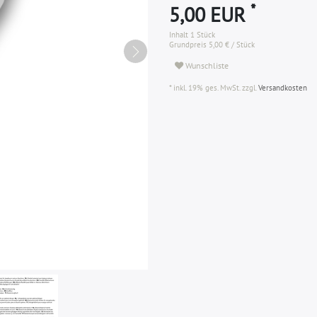
*
5,00 EUR
Inhalt
1
Stück
Grundpreis
5,00 € / Stück
Wunschliste
* inkl. 19% ges. MwSt. zzgl.
Versandkosten