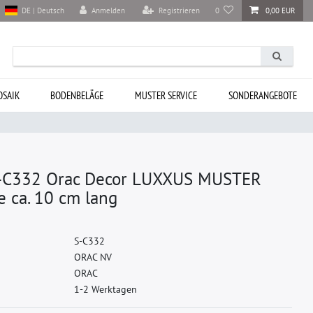
Anmelden
Registrieren
0
0,00 EUR
DE | Deutsch
SAIK
BODENBELÄGE
MUSTER SERVICE
SONDERANGEBOTE
C332 Orac Decor LUXXUS MUSTER
te ca. 10 cm lang
S
-
C
3
3
2
O
R
A
C
N
V
O
R
A
C
1-2 Werktagen