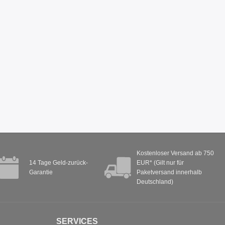
Kostenloser Versand ab 750
14 Tage Geld-zurück-
EUR* (Gilt nur für
Garantie
Paketversand innerhalb
Deutschland)
SERVICES