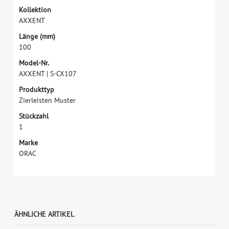
K
o
l
l
e
k
t
i
o
n
A
X
X
E
N
T
L
ä
n
g
e
(
m
m
)
1
0
0
M
o
d
e
l
-
N
r
.
A
X
X
E
N
T
|
S
-
C
X
1
0
7
P
r
o
d
u
k
t
t
y
p
Z
i
e
r
l
e
i
s
t
e
n
M
u
s
t
e
r
S
t
ü
c
k
z
a
h
l
1
M
a
r
k
e
O
R
A
C
ÄHNLICHE ARTIKEL