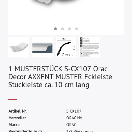
1 MUSTERSTÜCK S-CX107 Orac
Decor AXXENT MUSTER Eckleiste
Stuckleiste ca. 10 cm lang
A
r
t
i
k
e
l
-
N
r
.
S
-
C
X
1
0
7
H
e
r
s
t
e
l
l
e
r
O
R
A
C
N
V
M
a
r
k
e
O
R
A
C
Versandfertig in ca.
1-2 Werktagen