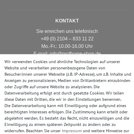
KONTAKT
Sie erreichen uns telefonisch
+49 (0) 2104 – 833 11 22
Mo.-Fr.: 10.00-16.00 Uhr
E-mail: info@profhome-shop.de
Wir verwenden Cookies und ähnliche Technologien auf unserer
Website und verarbeiten personenbezogene Daten von
Besucher:innen unserer Webseite (z.B. IP-Adresse), um z.B. Inhalte und
ZAHLUNGSARTEN
Anzeigen zu personalisieren, Medien von Drittanbietern einzubinden
oder Zugriffe auf unsere Website zu analysieren. Die
Datenverarbeitung erfolgt erst durch gesetzte Cookies. Wir teilen
diese Daten mit Dritten, die wir in den Einstellungen benennen.
Die Datenverarbeitung kann mit Einwilligung oder aufgrund eines
SOCIAL MEDIA
berechtigten Interesses erfolgen. Die Zustimmung kann erteilt oder
abgelehnt werden. Es besteht das Recht, nicht einzuwilligen und die
Einwilligung zu einem späteren Zeitpunkt zu ändern oder zu
widerrufen. Beachten Sie unser
Impressum
und weitere Hinweise zur