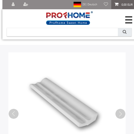
0,00 EUR
DE | Deutsch
☰