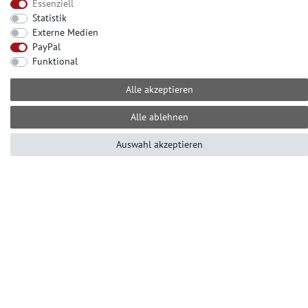
Essenziell
Statistik
Externe Medien
PayPal
KONTAKT
Funktional
Sie erreichen uns telefonisch
Alle akzeptieren
+49 (0) 2104 – 833 11 22
Mo.-Fr.: 10.00-16.00 Uhr
Alle ablehnen
E-mail: info@profhome-shop.de
Auswahl akzeptieren
ZAHLUNGSARTEN
SOCIAL MEDIA