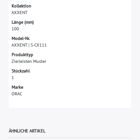
K
o
l
l
e
k
t
i
o
n
A
X
X
E
N
T
L
ä
n
g
e
(
m
m
)
1
0
0
M
o
d
e
l
-
N
r
.
A
X
X
E
N
T
|
S
-
C
X
1
1
1
P
r
o
d
u
k
t
t
y
p
Z
i
e
r
l
e
i
s
t
e
n
M
u
s
t
e
r
S
t
ü
c
k
z
a
h
l
1
M
a
r
k
e
O
R
A
C
ÄHNLICHE ARTIKEL