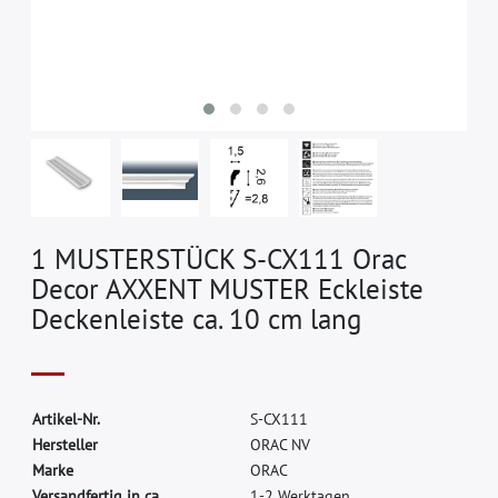
1 MUSTERSTÜCK S-CX111 Orac
Decor AXXENT MUSTER Eckleiste
Deckenleiste ca. 10 cm lang
A
r
t
i
k
e
l
-
N
r
.
S
-
C
X
1
1
1
H
e
r
s
t
e
l
l
e
r
O
R
A
C
N
V
M
a
r
k
e
O
R
A
C
Versandfertig in ca.
1-2 Werktagen