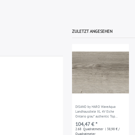
ZULETZT ANGESEHEN
DISANO by HARO WaveAqua
Landhausdiele XL 4V Eiche
Ontario grau* authentic Top
Connect - 541253
104,47 € *
2.68
Quadratmeter
| 38,98 € /
Quadratmeter