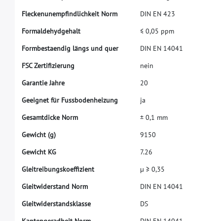
F
l
e
c
k
e
n
u
n
e
m
p
f
n
d
l
i
c
h
k
e
i
t
N
o
r
m
D
I
N
E
N
4
2
3
F
o
r
m
a
l
d
e
h
y
d
g
e
h
a
l
t
≤
0
,
0
5
p
p
m
F
o
r
m
b
e
s
t
a
e
n
d
i
g
l
ä
n
g
s
u
n
d
q
u
e
r
D
I
N
E
N
1
4
0
4
1
F
S
C
Z
e
r
t
i
f
z
i
e
r
u
n
g
n
e
i
n
G
a
r
a
n
t
i
e
J
a
h
r
e
2
0
G
e
e
i
g
n
e
t
f
ü
r
F
u
s
s
b
o
d
e
n
h
e
i
z
u
n
g
j
a
G
e
s
a
m
t
d
i
c
k
e
N
o
r
m
±
0
,
1
m
m
G
e
w
i
c
h
t
(
g
)
9
1
5
0
G
e
w
i
c
h
t
K
G
7
.
2
6
G
l
e
i
t
r
e
i
b
u
n
g
s
k
o
e
f
f
z
i
e
n
t
µ
≥
0
,
3
5
G
l
e
i
t
w
i
d
e
r
s
t
a
n
d
N
o
r
m
D
I
N
E
N
1
4
0
4
1
G
l
e
i
t
w
i
d
e
r
s
t
a
n
d
s
k
l
a
s
s
e
D
S
K
a
n
t
e
n
g
e
r
a
d
h
e
i
t
N
o
r
m
D
I
N
E
N
1
4
0
4
1