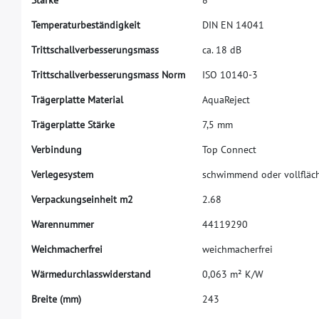
T
e
m
p
e
r
a
t
u
r
b
e
s
t
ä
n
d
i
g
k
e
i
t
D
I
N
E
N
1
4
0
4
1
T
r
i
t
t
s
c
h
a
l
l
v
e
r
b
e
s
s
e
r
u
n
g
s
m
a
s
s
c
a
.
1
8
d
B
T
r
i
t
t
s
c
h
a
l
l
v
e
r
b
e
s
s
e
r
u
n
g
s
m
a
s
s
N
o
r
m
I
S
O
1
0
1
4
0
-
3
T
r
ä
g
e
r
p
l
a
t
t
e
M
a
t
e
r
i
a
l
A
q
u
a
R
e
j
e
c
t
T
r
ä
g
e
r
p
l
a
t
t
e
S
t
ä
r
k
e
7
,
5
m
m
V
e
r
b
i
n
d
u
n
g
T
o
p
C
o
n
n
e
c
t
V
e
r
l
e
g
e
s
y
s
t
e
m
s
c
h
w
i
m
m
e
n
d
o
d
e
r
v
o
l
l
f
ä
c
V
e
r
p
a
c
k
u
n
g
s
e
i
n
h
e
i
t
m
2
2
.
6
8
W
a
r
e
n
n
u
m
m
e
r
4
4
1
1
9
2
9
0
W
e
i
c
h
m
a
c
h
e
r
f
r
e
i
w
e
i
c
h
m
a
c
h
e
r
f
r
e
i
W
ä
r
m
e
d
u
r
c
h
l
a
s
s
w
i
d
e
r
s
t
a
n
d
0
,
0
6
3
m
²
K
/
W
B
r
e
i
t
e
(
m
m
)
2
4
3