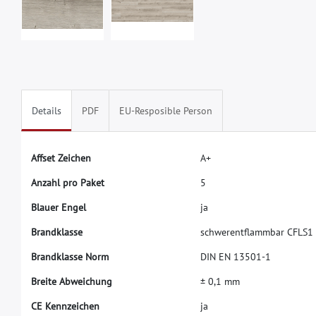
Details
PDF
EU-Resposible Person
A
f
f
s
e
t
Z
e
i
c
h
e
n
A
+
A
n
z
a
h
l
p
r
o
P
a
k
e
t
5
B
l
a
u
e
r
E
n
g
e
l
j
a
B
r
a
n
d
k
l
a
s
s
e
s
c
h
w
e
r
e
n
t
f
a
m
m
b
a
r
C
F
L
S
1
B
r
a
n
d
k
l
a
s
s
e
N
o
r
m
D
I
N
E
N
1
3
5
0
1
-
1
B
r
e
i
t
e
A
b
w
e
i
c
h
u
n
g
±
0
,
1
m
m
C
E
K
e
n
n
z
e
i
c
h
e
n
j
a