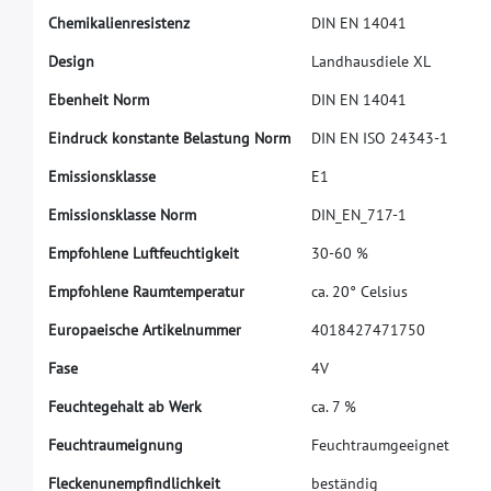
C
h
e
m
i
k
a
l
i
e
n
r
e
s
i
s
t
e
n
z
D
I
N
E
N
1
4
0
4
1
D
e
s
i
g
n
L
a
n
d
h
a
u
s
d
i
e
l
e
X
L
E
b
e
n
h
e
i
t
N
o
r
m
D
I
N
E
N
1
4
0
4
1
E
i
n
d
r
u
c
k
k
o
n
s
t
a
n
t
e
B
e
l
a
s
t
u
n
g
N
o
r
m
D
I
N
E
N
I
S
O
2
4
3
4
3
-
1
E
m
i
s
s
i
o
n
s
k
l
a
s
s
e
E
1
E
m
i
s
s
i
o
n
s
k
l
a
s
s
e
N
o
r
m
D
I
N
_
E
N
_
7
1
7
-
1
E
m
p
f
o
h
l
e
n
e
L
u
f
t
f
e
u
c
h
t
i
g
k
e
i
t
3
0
-
6
0
%
E
m
p
f
o
h
l
e
n
e
R
a
u
m
t
e
m
p
e
r
a
t
u
r
c
a
.
2
0
°
C
e
l
s
i
u
s
E
u
r
o
p
a
e
i
s
c
h
e
A
r
t
i
k
e
l
n
u
m
m
e
r
4
0
1
8
4
2
7
4
7
1
7
5
0
F
a
s
e
4
V
F
e
u
c
h
t
e
g
e
h
a
l
t
a
b
W
e
r
k
c
a
.
7
%
F
e
u
c
h
t
r
a
u
m
e
i
g
n
u
n
g
F
e
u
c
h
t
r
a
u
m
g
e
e
i
g
n
e
t
F
l
e
c
k
e
n
u
n
e
m
p
f
n
d
l
i
c
h
k
e
i
t
b
e
s
t
ä
n
d
i
g