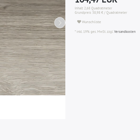
Inhalt
2,68
Quadratmeter
Grundpreis
38,98 € / Quadratmeter
Wunschliste
* inkl. 19% ges. MwSt. zzgl.
Versandkosten