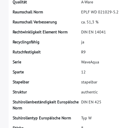
Q
u
a
l
i
t
ä
t
A
-
W
a
r
e
R
a
u
m
s
c
h
a
l
l
N
o
r
m
E
P
L
F
W
D
0
2
1
0
2
9
-
5
.
2
R
a
u
m
s
c
h
a
l
l
V
e
r
b
e
s
s
e
r
u
n
g
c
a
.
5
1
,
3
%
R
e
c
h
t
w
i
n
k
l
i
g
k
e
i
t
E
l
e
m
e
n
t
N
o
r
m
D
I
N
E
N
1
4
0
4
1
R
e
c
y
c
l
i
n
g
s
f
ä
h
i
g
j
a
R
u
t
s
c
h
f
e
s
t
i
g
k
e
i
t
R
9
S
e
r
i
e
W
a
v
e
A
q
u
a
S
p
a
r
t
e
1
2
S
t
a
p
e
l
b
a
r
s
t
a
p
e
l
b
a
r
S
t
r
u
k
t
u
r
a
u
t
h
e
n
t
i
c
S
t
u
h
l
r
o
l
l
e
n
b
e
s
t
ä
n
d
i
g
k
e
i
t
E
u
r
o
p
ä
i
s
c
h
e
D
I
N
E
N
4
2
5
N
o
r
m
S
t
u
h
l
r
o
l
l
e
n
t
y
p
E
u
r
o
p
ä
i
s
c
h
e
N
o
r
m
T
y
p
W
S
t
ä
r
k
e
8