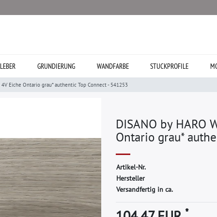
LEBER
GRUNDIERUNG
WANDFARBE
STUCKPROFILE
MO
V Eiche Ontario grau* authentic Top Connect - 541253
DISANO by HARO Wa
Ontario grau* auth
A
r
t
i
k
e
l
-
N
r
.
H
e
r
s
t
e
l
l
e
r
Versandfertig in ca.
*
104,47 EUR