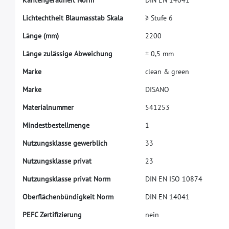
L
i
c
h
t
e
c
h
t
h
e
i
t
B
l
a
u
m
a
s
s
t
a
b
S
k
a
l
a
≥
S
t
u
f
e
6
L
ä
n
g
e
(
m
m
)
2
2
0
0
L
ä
n
g
e
z
u
l
ä
s
s
i
g
e
A
b
w
e
i
c
h
u
n
g
±
0
,
5
m
m
M
a
r
k
e
c
l
e
a
n
&
g
r
e
e
n
M
a
r
k
e
D
I
S
A
N
O
M
a
t
e
r
i
a
l
n
u
m
m
e
r
5
4
1
2
5
3
M
i
n
d
e
s
t
b
e
s
t
e
l
l
m
e
n
g
e
1
N
u
t
z
u
n
g
s
k
l
a
s
s
e
g
e
w
e
r
b
l
i
c
h
3
3
N
u
t
z
u
n
g
s
k
l
a
s
s
e
p
r
i
v
a
t
2
3
N
u
t
z
u
n
g
s
k
l
a
s
s
e
p
r
i
v
a
t
N
o
r
m
D
I
N
E
N
I
S
O
1
0
8
7
4
O
b
e
r
f
ä
c
h
e
n
b
ü
n
d
i
g
k
e
i
t
N
o
r
m
D
I
N
E
N
1
4
0
4
1
P
E
F
C
Z
e
r
t
i
f
z
i
e
r
u
n
g
n
e
i
n