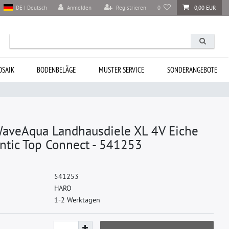
Anmelden
Registrieren
0
0,00 EUR
DE | Deutsch
SAIK
BODENBELÄGE
MUSTER SERVICE
SONDERANGEBOTE
veAqua Landhausdiele XL 4V Eiche
entic Top Connect - 541253
5
4
1
2
5
3
H
A
R
O
1-2 Werktagen