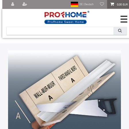
0,00 EUR
DE | Deutsch
☰