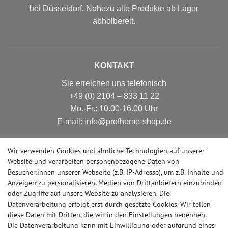
bei Düsseldorf. Nahezu alle Produkte ab Lager
abholbereit.
KONTAKT
Sie erreichen uns telefonisch
+49 (0) 2104 – 833 11 22
Mo.-Fr.: 10.00-16.00 Uhr
E-mail: info@profhome-shop.de
Wir verwenden Cookies und ähnliche Technologien auf unserer
Website und verarbeiten personenbezogene Daten von
ZAHLUNGSARTEN
Besucher:innen unserer Webseite (z.B. IP-Adresse), um z.B. Inhalte und
Anzeigen zu personalisieren, Medien von Drittanbietern einzubinden
oder Zugriffe auf unsere Website zu analysieren. Die
Datenverarbeitung erfolgt erst durch gesetzte Cookies. Wir teilen
SOCIAL MEDIA
diese Daten mit Dritten, die wir in den Einstellungen benennen.
Die Datenverarbeitung kann mit Einwilligung oder aufgrund eines