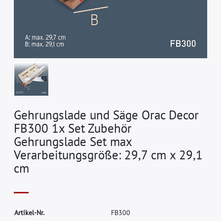
Gehrungslade und Säge Orac Decor
FB300 1x Set Zubehör
Gehrungslade Set max
Verarbeitungsgröße: 29,7 cm x 29,1
cm
A
r
t
i
k
e
l
-
N
r
.
F
B
3
0
0