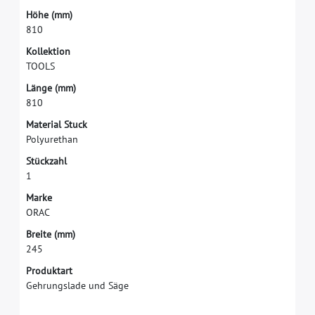
H
ö
h
e
(
m
m
)
8
1
0
K
o
l
l
e
k
t
i
o
n
T
O
O
L
S
L
ä
n
g
e
(
m
m
)
8
1
0
M
a
t
e
r
i
a
l
S
t
u
c
k
P
o
l
y
u
r
e
t
h
a
n
S
t
ü
c
k
z
a
h
l
1
M
a
r
k
e
O
R
A
C
B
r
e
i
t
e
(
m
m
)
2
4
5
Produktart
Gehrungslade und Säge