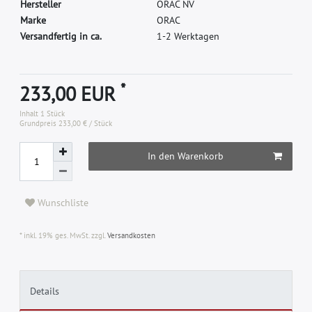
H
e
r
s
t
e
l
l
e
r
O
R
A
C
N
V
M
a
r
k
e
O
R
A
C
Versandfertig in ca.
1-2 Werktagen
*
233,00 EUR
Inhalt
1
Stück
Grundpreis
233,00 € / Stück
In den Warenkorb
Wunschliste
* inkl. 19% ges. MwSt. zzgl.
Versandkosten
Details