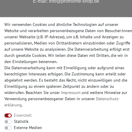
E-mail: info@profhome-shop.de
Wir verwenden Cookies und ähnliche Technologien auf unserer
ZAHLUNGSARTEN
Website und verarbeiten personenbezogene Daten von Besucher:inne
unserer Webseite (z.B. IP-Adresse), um z.B. Inhalte und Anzeigen zu
personalisieren, Medien von Drittanbietern einzubinden oder Zugriffe
auf unsere Website zu analysieren. Die Datenverarbeitung erfolgt erst
SOCIAL MEDIA
durch gesetzte Cookies. Wir teilen diese Daten mit Dritten, die wir in
den Einstellungen benennen.
Die Datenverarbeitung kann mit Einwilligung oder aufgrund eines
berechtigten Interesses erfolgen. Die Zustimmung kann erteilt oder
abgelehnt werden. Es besteht das Recht, nicht einzuwilligen und die
Einwilligung zu einem späteren Zeitpunkt zu ändern oder zu
© Copyright 2026 | e-Delux GmbH
widerrufen. Beachten Sie unser
Impressum
und weitere Hinweise zur
Verwendung personenbezogener Daten in unserer
Daten­schutz­
erklärung
.
Essenziell
Statistik
Externe Medien