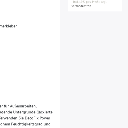
*
inkl. 19% ges. MwSt.
zzgl.
Versandkosten
m
e
r
k
l
e
b
e
r
er für Außenarbeiten,
gende Untergründe (lackierte
) Verwenden Sie DecoFix Power
hohem Feuchtigkeitsgrad und