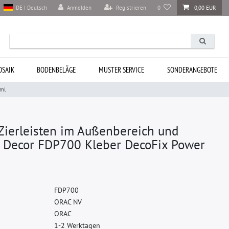
Anmelden
Registrieren
0
0,00 EUR
DE | Deutsch
SAIK
BODENBELÄGE
MUSTER SERVICE
SONDERANGEBOTE
 ml
Zierleisten im Außenbereich und
 Decor FDP700 Kleber DecoFix Power
F
D
P
7
0
0
O
R
A
C
N
V
O
R
A
C
1-2 Werktagen