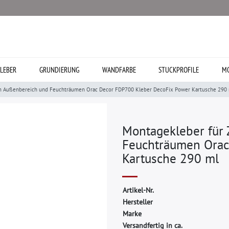
LEBER
GRUNDIERUNG
WANDFARBE
STUCKPROFILE
MO
 im Außenbereich und Feuchträumen Orac Decor FDP700 Kleber DecoFix Power Kartusche 290
Montagekleber für 
Feuchträumen Orac
Kartusche 290 ml
A
r
t
i
k
e
l
-
N
r
.
H
e
r
s
t
e
l
l
e
r
M
a
r
k
e
Versandfertig in ca.