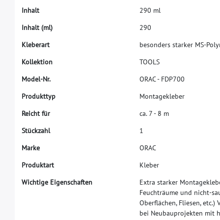
I
n
h
a
l
t
2
9
0
m
l
I
n
h
a
l
t
(
m
l
)
2
9
0
K
l
e
b
e
r
a
r
t
b
e
s
o
n
d
e
r
s
s
t
a
r
k
e
r
M
S
-
P
o
l
y
K
o
l
l
e
k
t
i
o
n
T
O
O
L
S
M
o
d
e
l
-
N
r
.
O
R
A
C
-
F
D
P
7
0
0
P
r
o
d
u
k
t
t
y
p
M
o
n
t
a
g
e
k
l
e
b
e
r
R
e
i
c
h
t
f
ü
r
c
a
.
7
-
8
m
S
t
ü
c
k
z
a
h
l
1
M
a
r
k
e
O
R
A
C
Produktart
Kleber
Wichtige Eigenschaften
Extra starker Montagekleb
Feuchträume und nicht-sau
Oberflächen, Fliesen, etc.
bei Neubauprojekten mit 