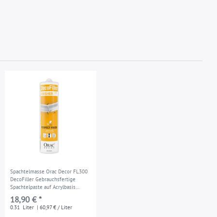
Spachtelmasse Orac Decor FL300
DecoFiller Gebrauchsfertige
Spachtelpaste auf Acrylbasis
Abdichtung der Fugen
18,90 € *
Reparaturspachtel weiß 310 ml
0.31
Liter
| 60,97 € / Liter