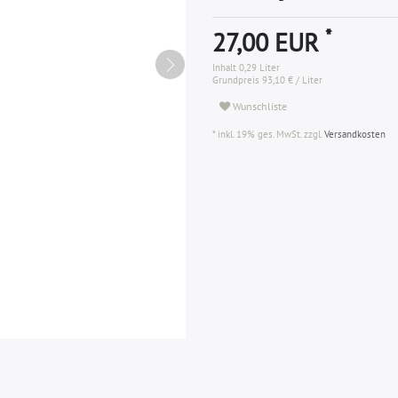
*
27,00 EUR
Inhalt
0,29
Liter
Grundpreis
93,10 € / Liter
Wunschliste
* inkl. 19% ges. MwSt. zzgl.
Versandkosten