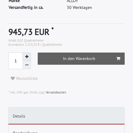
M
a
r
k
e
A
L
L
O
Y
Versandfertig in ca.
30 Werktagen
*
945,73 EUR
Inhalt
0,82
Quadratmeter
Grundpreis
1.153,33 € / Quadratmeter
In den Warenkorb
Wunschliste
* inkl. 19% ges. MwSt. zzgl.
Versandkosten
Details
Beschreibung