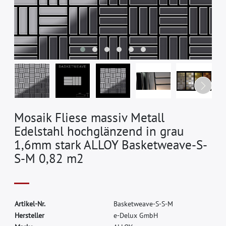
Mosaik Fliese massiv Metall
Edelstahl hochglänzend in grau
1,6mm stark ALLOY Basketweave-S-
S-M 0,82 m2
A
r
t
i
k
e
l
-
N
r
.
B
a
s
k
e
t
w
e
a
v
e
-
S
-
S
-
M
H
e
r
s
t
e
l
l
e
r
e
-
D
e
l
u
x
G
m
b
H