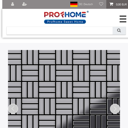
0,00 EUR
DE | Deutsch
☰