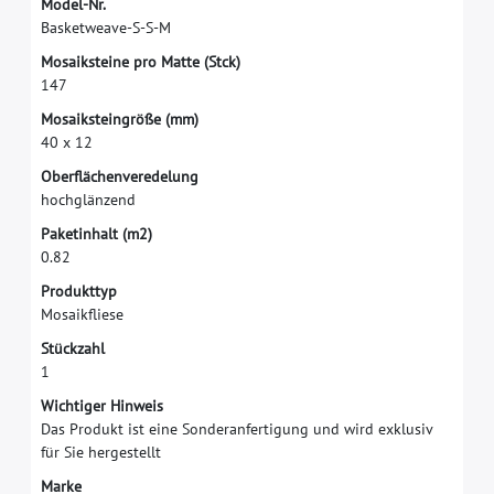
M
o
d
e
l
-
N
r
.
B
a
s
k
e
t
w
e
a
v
e
-
S
-
S
-
M
M
o
s
a
i
k
s
t
e
i
n
e
p
r
o
M
a
t
t
e
(
S
t
c
k
)
1
4
7
M
o
s
a
i
k
s
t
e
i
n
g
r
ö
ß
e
(
m
m
)
4
0
x
1
2
O
b
e
r
f
ä
c
h
e
n
v
e
r
e
d
e
l
u
n
g
h
o
c
h
g
l
ä
n
z
e
n
d
P
a
k
e
t
i
n
h
a
l
t
(
m
2
)
0
.
8
2
P
r
o
d
u
k
t
t
y
p
M
o
s
a
i
k
f
i
e
s
e
S
t
ü
c
k
z
a
h
l
1
W
i
c
h
t
i
g
e
r
H
i
n
w
e
i
s
D
a
s
P
r
o
d
u
k
t
i
s
t
e
i
n
e
S
o
n
d
e
r
a
n
f
e
r
t
i
g
u
n
g
u
n
d
w
i
r
d
e
x
k
l
u
s
i
v
f
ü
r
S
i
e
h
e
r
g
e
s
t
e
l
l
t
M
a
r
k
e