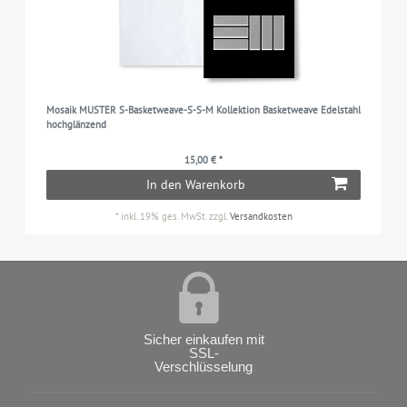
Mosaik MUSTER S-Basketweave-S-S-M Kollektion Basketweave Edelstahl
hochglänzend
15,00 € *
In den Warenkorb
*
inkl. 19% ges. MwSt.
zzgl.
Versandkosten
Sicher einkaufen mit
SSL-
Verschlüsselung