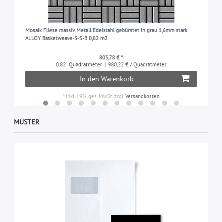
Mosaik Fliese massiv Metall Edelstahl gebürstet in grau 1,6mm stark
ALLOY Basketweave-S-S-B 0,82 m2
803,78 € *
0.82
Quadratmeter
| 980,22 € / Quadratmeter
In den Warenkorb
*
inkl. 19% ges. MwSt.
zzgl.
Versandkosten
MUSTER