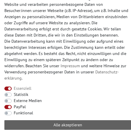
Website und verarbeiten personenbezogene Daten von
ZAHLUNGSARTEN
Besucher:innen unserer Webseite (z.B. IP-Adresse), um z.B. Inhalte und
Anzeigen zu personalisieren, Medien von Drittanbietern einzubinden
oder Zugriffe auf unsere Website zu analysieren. Die
Datenverarbeitung erfolgt erst durch gesetzte Cookies. Wir teilen
diese Daten mit Dritten, die wir in den Einstellungen benennen.
SOCIAL MEDIA
Die Datenverarbeitung kann mit Einwilligung oder aufgrund eines
berechtigten Interesses erfolgen. Die Zustimmung kann erteilt oder
abgelehnt werden. Es besteht das Recht, nicht einzuwilligen und die
Einwilligung zu einem späteren Zeitpunkt zu ändern oder zu
widerrufen. Beachten Sie unser
Impressum
und weitere Hinweise zur
© Copyright 2026 | e-Delux GmbH
Verwendung personenbezogener Daten in unserer
Daten­schutz­
erklärung
.
Essenziell
Statistik
Externe Medien
PayPal
Funktional
Alle akzeptieren