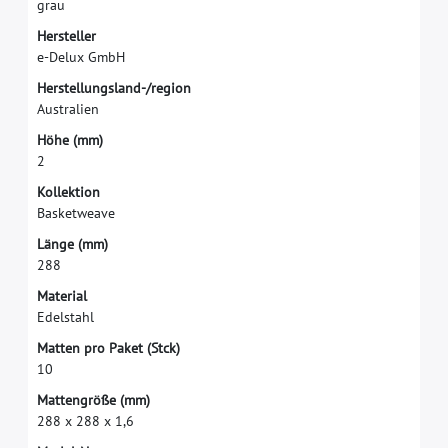
g
r
a
u
H
e
r
s
t
e
l
l
e
r
e
-
D
e
l
u
x
G
m
b
H
H
e
r
s
t
e
l
l
u
n
g
s
l
a
n
d
-
/
r
e
g
i
o
n
A
u
s
t
r
a
l
i
e
n
H
ö
h
e
(
m
m
)
2
K
o
l
l
e
k
t
i
o
n
B
a
s
k
e
t
w
e
a
v
e
L
ä
n
g
e
(
m
m
)
2
8
8
M
a
t
e
r
i
a
l
E
d
e
l
s
t
a
h
l
M
a
t
t
e
n
p
r
o
P
a
k
e
t
(
S
t
c
k
)
1
0
M
a
t
t
e
n
g
r
ö
ß
e
(
m
m
)
2
8
8
x
2
8
8
x
1
,
6