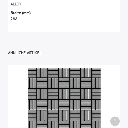
A
L
L
O
Y
B
r
e
i
t
e
(
m
m
)
2
8
8
ÄHNLICHE ARTIKEL