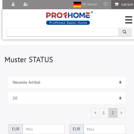
0,00 EUR
DE | Deutsch
☰
Muster STATUS
1
2
EUR
EUR