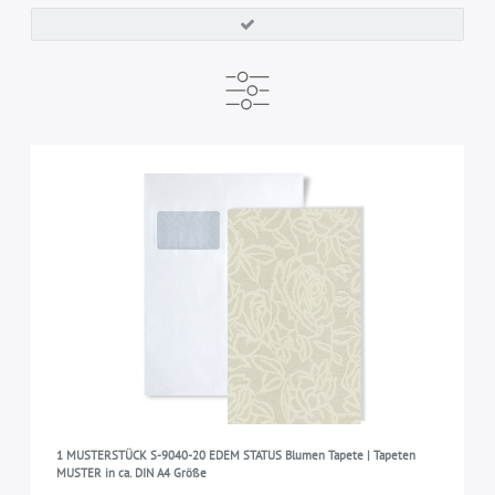
VERSANDFERTIG IN
MARKE
sofort verfügbar
EDEM
23
23
ART
Tapeten Muster
23
KOLLEKTION
STATUS
23
1 MUSTERSTÜCK S-9040-20 EDEM STATUS Blumen Tapete | Tapeten
MUSTER in ca. DIN A4 Größe