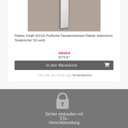
Pilaster Schaft 452101 Profhome Fassadenelement Pilaster Außenstuck
Toskanischer Stil weiß
109,30 €
87,79 € *
In den Warenkorb
*
inkl. 19% ges. MwSt.
zzgl.
Versandkosten
Sicher einkaufen mit
SSL-
Verschlüsselung