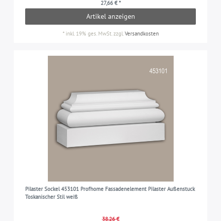
27,66 € *
Artikel anzeigen
*
inkl. 19% ges. MwSt.
zzgl.
Versandkosten
Pilaster Sockel 453101 Profhome Fassadenelement Pilaster Außenstuck
Toskanischer Stil weiß
38,26 €