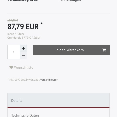
109,30 €
*
87,79 EUR
Inhalt
1
Stück
Grundpreis
87,79 € / Stück
In den Warenkorb
Wunschliste
* inkl. 19% ges. MwSt. zzgl.
Versandkosten
Details
Technische Daten