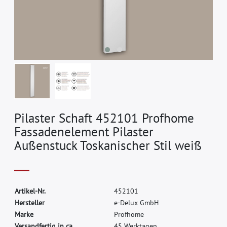
Pilaster Schaft 452101 Profhome
Fassadenelement Pilaster
Außenstuck Toskanischer Stil weiß
A
r
t
i
k
e
l
-
N
r
.
4
5
2
1
0
1
H
e
r
s
t
e
l
l
e
r
e
-
D
e
l
u
x
G
m
b
H
M
a
r
k
e
P
r
o
f
h
o
m
e
Versandfertig in ca.
45 Werktagen