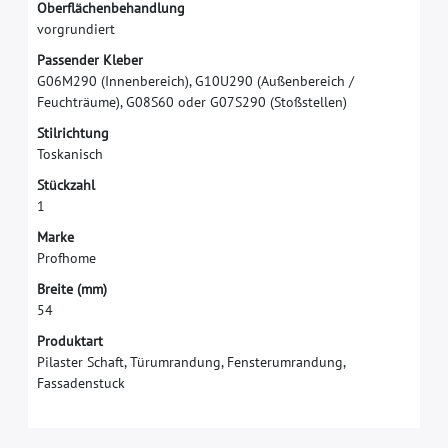
O
b
e
r
f
ä
c
h
e
n
b
e
h
a
n
d
l
u
n
g
v
o
r
g
r
u
n
d
i
e
r
t
P
a
s
s
e
n
d
e
r
K
l
e
b
e
r
G
0
6
M
2
9
0
(
I
n
n
e
n
b
e
r
e
i
c
h
)
,
G
1
0
U
2
9
0
(
A
u
ß
e
n
b
e
r
e
i
c
h
/
F
e
u
c
h
t
r
ä
u
m
e
)
,
G
0
8
S
6
0
o
d
e
r
G
0
7
S
2
9
0
(
S
t
o
ß
s
t
e
l
l
e
n
)
S
t
i
l
r
i
c
h
t
u
n
g
T
o
s
k
a
n
i
s
c
h
S
t
ü
c
k
z
a
h
l
1
M
a
r
k
e
P
r
o
f
h
o
m
e
B
r
e
i
t
e
(
m
m
)
5
4
Produktart
Pilaster Schaft, Türumrandung, Fensterumrandung,
Fassadenstuck