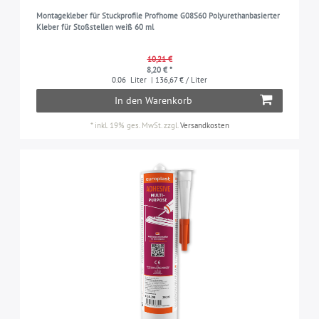
Montagekleber für Stuckprofile Profhome G08S60 Polyurethanbasierter
Kleber für Stoßstellen weiß 60 ml
10,21 €
8,20 € *
0.06
Liter
| 136,67 € / Liter
In den Warenkorb
*
inkl. 19% ges. MwSt.
zzgl.
Versandkosten