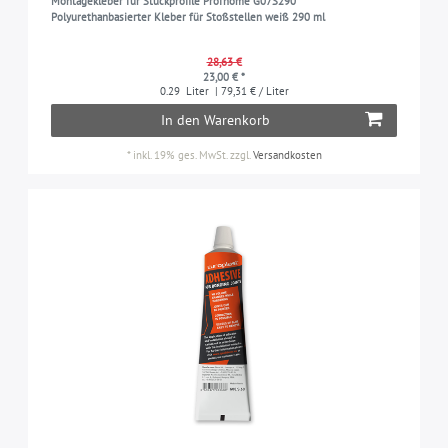
Montagekleber für Stuckprofile Profhome G07S290
Polyurethanbasierter Kleber für Stoßstellen weiß 290 ml
28,63 €
23,00 € *
0.29
Liter
| 79,31 € / Liter
In den Warenkorb
*
inkl. 19% ges. MwSt.
zzgl.
Versandkosten