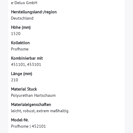
e
-
D
e
l
u
x
G
m
b
H
H
e
r
s
t
e
l
l
u
n
g
s
l
a
n
d
-
/
r
e
g
i
o
n
D
e
u
t
s
c
h
l
a
n
d
H
ö
h
e
(
m
m
)
1
5
2
0
K
o
l
l
e
k
t
i
o
n
P
r
o
f
h
o
m
e
K
o
m
b
i
n
i
e
r
b
a
r
m
i
t
4
5
1
1
0
1
,
4
5
3
1
0
1
L
ä
n
g
e
(
m
m
)
2
1
0
M
a
t
e
r
i
a
l
S
t
u
c
k
P
o
l
y
u
r
e
t
h
a
n
H
a
r
t
s
c
h
a
u
m
M
a
t
e
r
i
a
l
e
i
g
e
n
s
c
h
a
f
t
e
n
l
e
i
c
h
t
,
r
o
b
u
s
t
,
e
x
t
r
e
m
m
a
ß
h
a
l
t
i
g
M
o
d
e
l
-
N
r
.
P
r
o
f
h
o
m
e
|
4
5
2
1
0
1