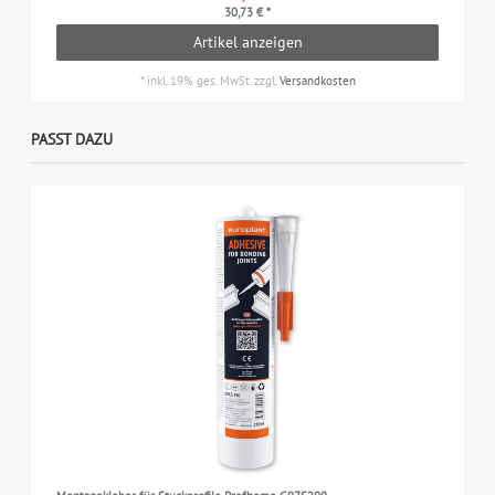
30,73 € *
Artikel anzeigen
*
inkl. 19% ges. MwSt.
zzgl.
Versandkosten
PASST DAZU