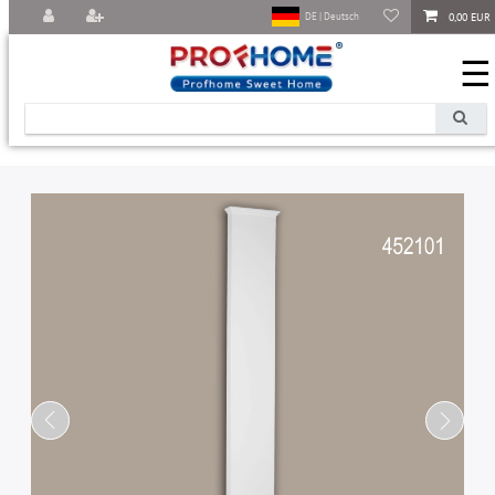
0,00 EUR
DE | Deutsch
☰