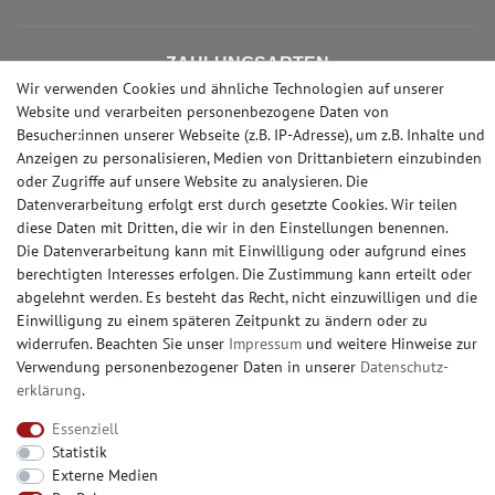
ZAHLUNGSARTEN
Wir verwenden Cookies und ähnliche Technologien auf unserer
Website und verarbeiten personenbezogene Daten von
Besucher:innen unserer Webseite (z.B. IP-Adresse), um z.B. Inhalte und
Anzeigen zu personalisieren, Medien von Drittanbietern einzubinden
SOCIAL MEDIA
oder Zugriffe auf unsere Website zu analysieren. Die
Datenverarbeitung erfolgt erst durch gesetzte Cookies. Wir teilen
diese Daten mit Dritten, die wir in den Einstellungen benennen.
Die Datenverarbeitung kann mit Einwilligung oder aufgrund eines
berechtigten Interesses erfolgen. Die Zustimmung kann erteilt oder
© Copyright 2026 | e-Delux GmbH
abgelehnt werden. Es besteht das Recht, nicht einzuwilligen und die
Einwilligung zu einem späteren Zeitpunkt zu ändern oder zu
widerrufen. Beachten Sie unser
Impressum
und weitere Hinweise zur
Verwendung personenbezogener Daten in unserer
Daten­schutz­
erklärung
.
Essenziell
Statistik
Externe Medien