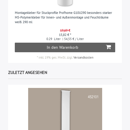
Montagekleber für Stuckprofile Profhome G10U290 besonders starker
MS-Polymerkleber für Innen- und Außenmontage und Feuchträume
weiß 290 ml
19,69 €
15,82 € *
0.29
Liter
| 54,55 € / Liter
In den Warenkorb
*
inkl. 19% ges. MwSt.
zzgl.
Versandkosten
ZULETZT ANGESEHEN