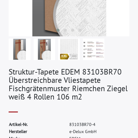
Struktur-Tapete EDEM 83103BR70
Überstreichbare Vliestapete
Fischgrätenmuster Riemchen Ziegel
weiß 4 Rollen 106 m2
A
r
t
i
k
e
l
-
N
r
.
8
3
1
0
3
B
R
7
0
-
4
H
e
r
s
t
e
l
l
e
r
e
-
D
e
l
u
x
G
m
b
H