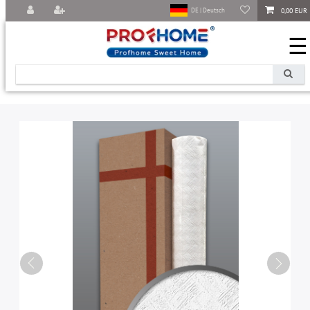
0,00 EUR
DE | Deutsch
☰