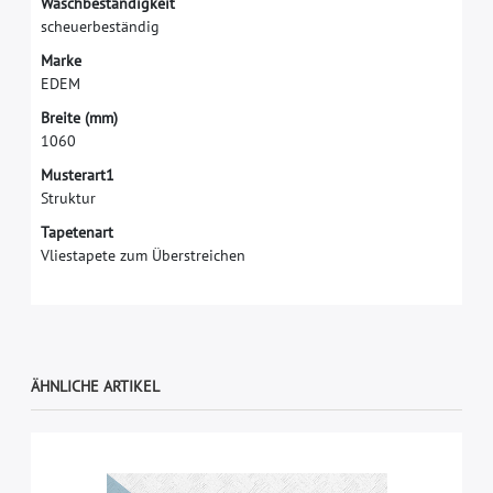
W
a
s
c
h
b
e
s
t
ä
n
d
i
g
k
e
i
t
s
c
h
e
u
e
r
b
e
s
t
ä
n
d
i
g
M
a
r
k
e
E
D
E
M
B
r
e
i
t
e
(
m
m
)
1
0
6
0
Musterart1
Struktur
Tapetenart
Vliestapete zum Überstreichen
ÄHNLICHE ARTIKEL