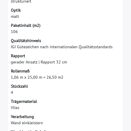
s
t
r
u
k
t
u
r
i
e
r
t
O
p
t
i
k
m
a
t
t
P
a
k
e
t
i
n
h
a
l
t
(
m
2
)
1
0
6
Q
u
a
l
i
t
ä
t
s
h
i
n
w
e
i
s
I
G
I
G
ü
t
e
z
e
i
c
h
e
n
n
a
c
h
i
n
t
e
r
n
a
t
i
o
n
a
l
e
n
Q
u
a
l
i
t
ä
t
s
s
t
a
n
d
a
r
d
s
R
a
p
p
o
r
t
g
e
r
a
d
e
r
A
n
s
a
t
z
|
R
a
p
p
o
r
t
3
2
c
m
R
o
l
l
e
n
m
a
ß
1
,
0
6
m
x
2
5
,
0
0
m
=
2
6
,
5
0
m
2
S
t
ü
c
k
z
a
h
l
4
T
r
ä
g
e
r
m
a
t
e
r
i
a
l
V
l
i
e
s
V
e
r
a
r
b
e
i
t
u
n
g
W
a
n
d
e
i
n
k
l
e
i
s
t
e
r
n