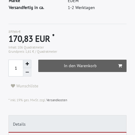
M
a
r
k
e
E
D
E
M
Versandfertig in ca.
1-2 Werktagen
277,61 €
*
170,83 EUR
Inhalt
106
Quadratmeter
Grundpreis
1,61 € / Quadratmeter
In den Warenkorb
Wunschliste
* inkl. 19% ges. MwSt. zzgl.
Versandkosten
Details