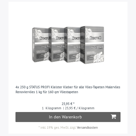
4x 250 g STATUS PROFI Kleister Kleber für alle Vlies-Tapeten Malervlies
Renoviervlies 1 kg für 160 qm Vliestapeten
25,95 € *
1
Kilogramm
| 25,95 € / Kilogramm
In den Warenkorb
*
inkl. 19% ges. MwSt.
zzgl.
Versandkosten