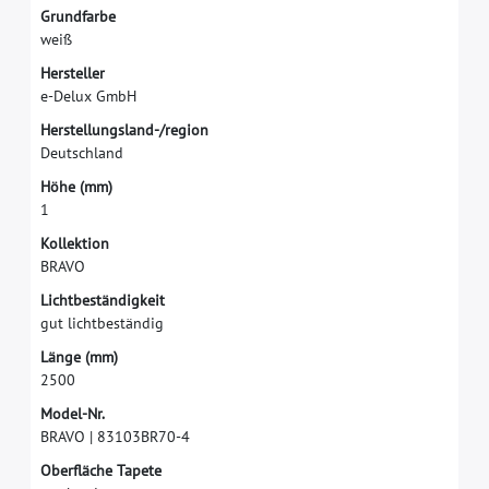
G
r
u
n
d
f
a
r
b
e
w
e
i
ß
H
e
r
s
t
e
l
l
e
r
e
-
D
e
l
u
x
G
m
b
H
H
e
r
s
t
e
l
l
u
n
g
s
l
a
n
d
-
/
r
e
g
i
o
n
D
e
u
t
s
c
h
l
a
n
d
H
ö
h
e
(
m
m
)
1
K
o
l
l
e
k
t
i
o
n
B
R
A
V
O
L
i
c
h
t
b
e
s
t
ä
n
d
i
g
k
e
i
t
g
u
t
l
i
c
h
t
b
e
s
t
ä
n
d
i
g
L
ä
n
g
e
(
m
m
)
2
5
0
0
M
o
d
e
l
-
N
r
.
B
R
A
V
O
|
8
3
1
0
3
B
R
7
0
-
4
O
b
e
r
f
ä
c
h
e
T
a
p
e
t
e