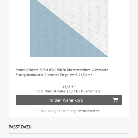
Struktur-Tapete EDEM 83103BR70 Überstreichbare Vliestapete
Fischgrätenmuster Riemchen Ziegel weiß 26,50 m2
43,15 € *
26.5
Quadratmeter
| 1,63 € / Quadratmeter
In den Warenkorb
*
inkl. 19% ges. MwSt.
zzgl.
Versandkosten
PASST DAZU