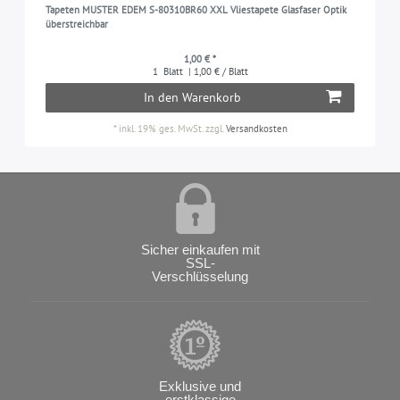
Tapeten MUSTER EDEM S-80310BR60 XXL Vliestapete Glasfaser Optik
überstreichbar
1,00 € *
1
Blatt
| 1,00 € / Blatt
In den Warenkorb
*
inkl. 19% ges. MwSt.
zzgl.
Versandkosten
Sicher einkaufen mit
SSL-
Verschlüsselung
Exklusive und
erstklassige