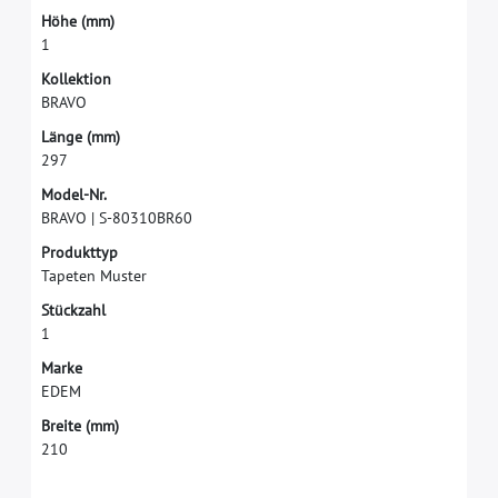
H
ö
h
e
(
m
m
)
1
K
o
l
l
e
k
t
i
o
n
B
R
A
V
O
L
ä
n
g
e
(
m
m
)
2
9
7
M
o
d
e
l
-
N
r
.
B
R
A
V
O
|
S
-
8
0
3
1
0
B
R
6
0
P
r
o
d
u
k
t
t
y
p
T
a
p
e
t
e
n
M
u
s
t
e
r
S
t
ü
c
k
z
a
h
l
1
M
a
r
k
e
E
D
E
M
B
r
e
i
t
e
(
m
m
)
2
1
0