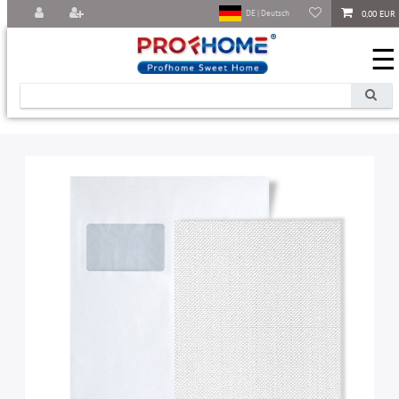
0,00 EUR
DE | Deutsch
☰