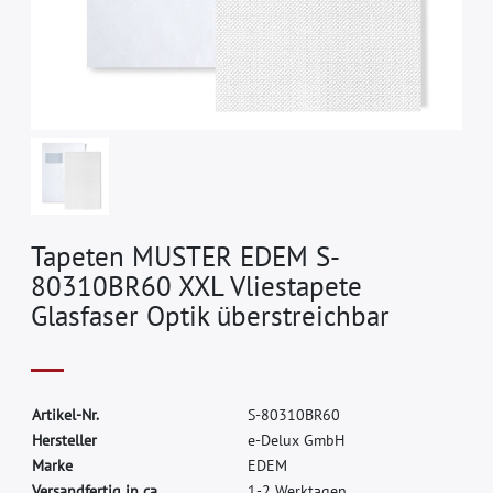
Tapeten MUSTER EDEM S-
80310BR60 XXL Vliestapete
Glasfaser Optik überstreichbar
A
r
t
i
k
e
l
-
N
r
.
S
-
8
0
3
1
0
B
R
6
0
H
e
r
s
t
e
l
l
e
r
e
-
D
e
l
u
x
G
m
b
H
M
a
r
k
e
E
D
E
M
Versandfertig in ca.
1-2 Werktagen