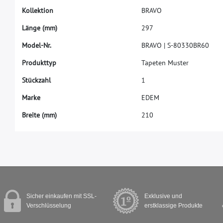
K
o
l
l
e
k
t
i
o
n
B
R
A
V
O
L
ä
n
g
e
(
m
m
)
2
9
7
M
o
d
e
l
-
N
r
.
B
R
A
V
O
|
S
-
8
0
3
3
0
B
R
6
0
P
r
o
d
u
k
t
t
y
p
T
a
p
e
t
e
n
M
u
s
t
e
r
S
t
ü
c
k
z
a
h
l
1
M
a
r
k
e
E
D
E
M
B
r
e
i
t
e
(
m
m
)
2
1
0
Sicher einkaufen mit SSL-
Exklusive und
Verschlüsselung
erstklassige Produkte