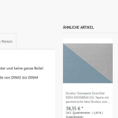
ÄHNLICHE ARTIKEL
e Person
s
t
e
r
u
n
d
k
e
i
n
e
g
a
n
z
e
R
o
l
l
e
!
ß
e
v
o
n
D
I
N
A
5
b
i
s
D
I
N
A
4
Struktur Vliestapete Streichbar
EDEM 80330BR60 XXL Tapete mit
geometrische Netz-Struktur zum
streichen maler weiss 26,50 qm
38,35 € *
26.5
Quadratmeter
| 1,45 € /
Quadratmeter