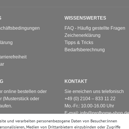
S
WISSENSWERTES
schäftsbedingungen
FAQ - Häufig gestellte Fragen
Zeichenerklärung
lärung
Tipps & Tricks
Bedarfsberechnung
rrierefreiheit
ar
G
KONTAKT
 online bestellen oder
Sie erreichen uns telefonisch
r (Musterstück oder
+49 (0) 2104 – 833 11 22
aufen.
Mo.-Fr.: 10.00-16.00 Uhr
E-mail: info@profhome-shop.d
nsere große Ausstellung,
site und verarbeiten personenbezogene Daten von Besucher:innen
Düsseldorf. Nahezu alle
personalisieren, Medien von Drittanbietern einzubinden oder Zugriffe