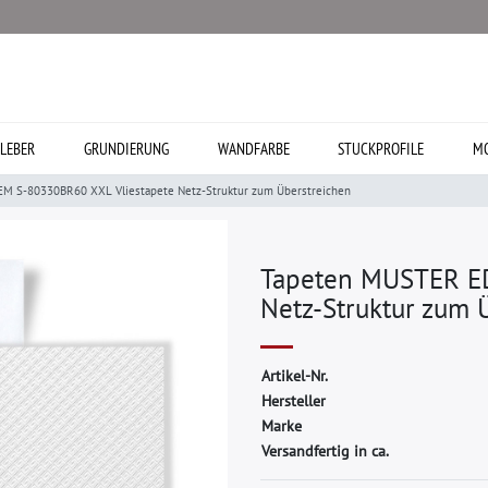
LEBER
GRUNDIERUNG
WANDFARBE
STUCKPROFILE
MO
M S-80330BR60 XXL Vliestapete Netz-Struktur zum Überstreichen
Tapeten MUSTER E
Netz-Struktur zum 
A
r
t
i
k
e
l
-
N
r
.
H
e
r
s
t
e
l
l
e
r
M
a
r
k
e
Versandfertig in ca.