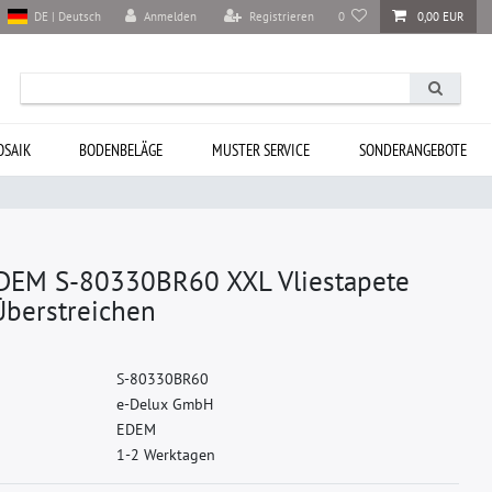
Anmelden
Registrieren
0
0,00 EUR
DE | Deutsch
SAIK
BODENBELÄGE
MUSTER SERVICE
SONDERANGEBOTE
DEM S-80330BR60 XXL Vliestapete
Überstreichen
S
-
8
0
3
3
0
B
R
6
0
e
-
D
e
l
u
x
G
m
b
H
E
D
E
M
1-2 Werktagen