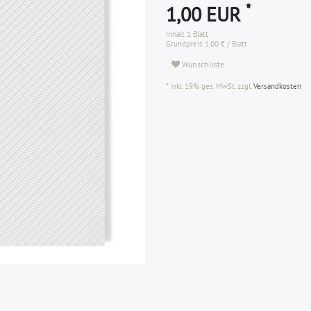
*
1,00 EUR
Inhalt
1
Blatt
Grundpreis
1,00 € / Blatt
Wunschliste
* inkl. 19% ges. MwSt. zzgl.
Versandkosten