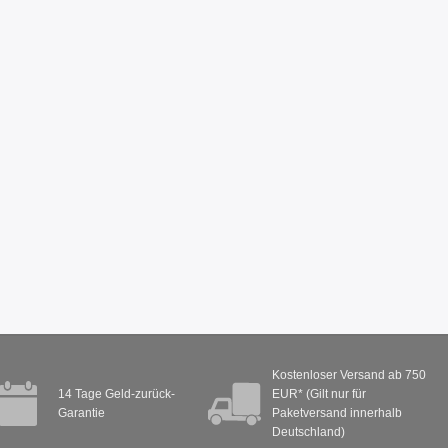
Kostenloser Versand ab 750
14 Tage Geld-zurück-
EUR* (Gilt nur für
Garantie
Paketversand innerhalb
Deutschland)