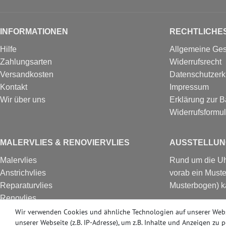
INFORMATIONEN
RECHTLICHE
Hilfe
Allgemeine Ge
Zahlungsarten
Widerrufsrecht
Versandkosten
Datenschutzerk
Kontakt
Impressum
Wir über uns
Erklärung zur Ba
Widerrufs­formul
MALERVLIES & RENOVIERVLIES
AUSSTELLUN
Malervlies
Rund um die Uhr
Anstrichvlies
vorab ein Muste
Reparaturvlies
Musterbogen) k
Renovlies
Besuchen Sie u
Renoviervlies
Wir verwenden Cookies und ähnliche Technologien auf unserer Web
in Erkrath bei 
unserer Webseite (z.B. IP-Adresse), um z.B. Inhalte und Anzeigen zu 
HomeVlies