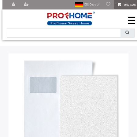
0,00 EUR
DE | Deutsch
☰