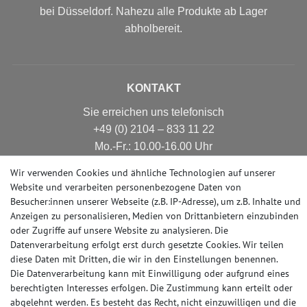
bei Düsseldorf. Nahezu alle Produkte ab Lager
abholbereit.
KONTAKT
Sie erreichen uns telefonisch
+49 (0) 2104 – 833 11 22
Mo.-Fr.: 10.00-16.00 Uhr
E-mail: info@profhome-shop.de
Wir verwenden Cookies und ähnliche Technologien auf unserer
Website und verarbeiten personenbezogene Daten von
Besucher:innen unserer Webseite (z.B. IP-Adresse), um z.B. Inhalte und
Anzeigen zu personalisieren, Medien von Drittanbietern einzubinden
ZAHLUNGSARTEN
oder Zugriffe auf unsere Website zu analysieren. Die
Datenverarbeitung erfolgt erst durch gesetzte Cookies. Wir teilen
diese Daten mit Dritten, die wir in den Einstellungen benennen.
Die Datenverarbeitung kann mit Einwilligung oder aufgrund eines
SOCIAL MEDIA
berechtigten Interesses erfolgen. Die Zustimmung kann erteilt oder
abgelehnt werden. Es besteht das Recht, nicht einzuwilligen und die