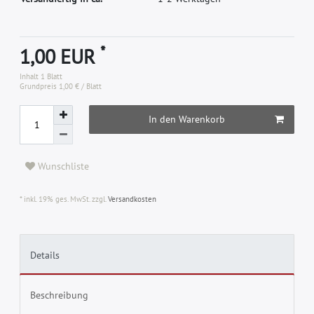
*
1,00 EUR
Inhalt
1
Blatt
Grundpreis
1,00 € / Blatt
In den Warenkorb
Wunschliste
* inkl. 19% ges. MwSt. zzgl.
Versandkosten
Details
Beschreibung