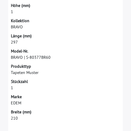
H
ö
h
e
(
m
m
)
1
K
o
l
l
e
k
t
i
o
n
B
R
A
V
O
L
ä
n
g
e
(
m
m
)
2
9
7
M
o
d
e
l
-
N
r
.
B
R
A
V
O
|
S
-
8
0
3
7
7
B
R
6
0
P
r
o
d
u
k
t
t
y
p
T
a
p
e
t
e
n
M
u
s
t
e
r
S
t
ü
c
k
z
a
h
l
1
M
a
r
k
e
E
D
E
M
B
r
e
i
t
e
(
m
m
)
2
1
0