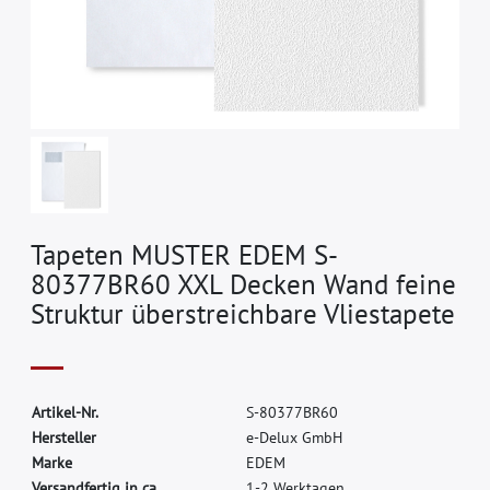
Tapeten MUSTER EDEM S-
80377BR60 XXL Decken Wand feine
Struktur überstreichbare Vliestapete
A
r
t
i
k
e
l
-
N
r
.
S
-
8
0
3
7
7
B
R
6
0
H
e
r
s
t
e
l
l
e
r
e
-
D
e
l
u
x
G
m
b
H
M
a
r
k
e
E
D
E
M
Versandfertig in ca.
1-2 Werktagen