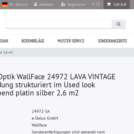
Anmelden
Registrieren
0
0,00 EUR
DE | Deutsch
SAIK
BODENBELÄGE
MUSTER SERVICE
SONDERANGEBOTE
er 2,6 m2
Optik WallFace 24972 LAVA VINTAGE
ung strukturiert im Used look
end platin silber 2,6 m2
2
4
9
7
2
-
S
A
e
-
D
e
l
u
x
G
m
b
H
W
a
l
l
f
a
c
e
S
o
n
d
e
r
a
n
f
e
r
t
i
g
u
n
g
e
n
s
i
n
d
g
e
n
e
r
e
l
l
v
o
m