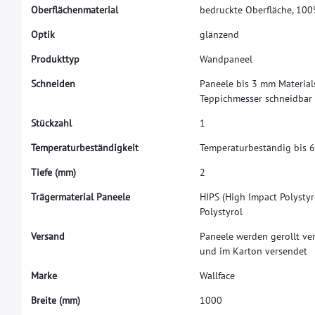
O
b
e
r
f
ä
c
h
e
n
m
a
t
e
r
i
a
l
b
e
d
r
u
c
k
t
e
O
b
e
r
f
ä
c
h
e
,
1
0
0
O
p
t
i
k
g
l
ä
n
z
e
n
d
P
r
o
d
u
k
t
t
y
p
W
a
n
d
p
a
n
e
e
l
S
c
h
n
e
i
d
e
n
P
a
n
e
e
l
e
b
i
s
3
m
m
M
a
t
e
r
i
a
l
T
e
p
p
i
c
h
m
e
s
s
e
r
s
c
h
n
e
i
d
b
a
r
S
t
ü
c
k
z
a
h
l
1
T
e
m
p
e
r
a
t
u
r
b
e
s
t
ä
n
d
i
g
k
e
i
t
T
e
m
p
e
r
a
t
u
r
b
e
s
t
ä
n
d
i
g
b
i
s
6
T
i
e
f
e
(
m
m
)
2
T
r
ä
g
e
r
m
a
t
e
r
i
a
l
P
a
n
e
e
l
e
H
I
P
S
(
H
i
g
h
I
m
p
a
c
t
P
o
l
y
s
t
y
r
P
o
l
y
s
t
y
r
o
l
V
e
r
s
a
n
d
P
a
n
e
e
l
e
w
e
r
d
e
n
g
e
r
o
l
l
t
v
e
u
n
d
i
m
K
a
r
t
o
n
v
e
r
s
e
n
d
e
t
M
a
r
k
e
W
a
l
l
f
a
c
e
B
r
e
i
t
e
(
m
m
)
1
0
0
0