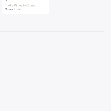
*
inkl. 19% ges. MwSt.
zzgl.
Versandkosten