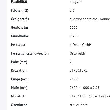
F
l
e
x
i
b
i
l
i
t
ä
t
b
i
e
g
s
a
m
F
l
ä
c
h
e
(
m
2
)
2
.
6
G
e
e
i
g
n
e
t
f
ü
r
a
l
l
e
W
o
h
n
b
e
r
e
i
c
h
e
(
W
o
h
n
e
G
e
w
i
c
h
t
(
g
)
3
0
0
0
G
r
u
n
d
f
a
r
b
e
p
l
a
t
i
n
H
e
r
s
t
e
l
l
e
r
e
-
D
e
l
u
x
G
m
b
H
H
e
r
s
t
e
l
l
u
n
g
s
l
a
n
d
-
/
r
e
g
i
o
n
Ö
s
t
e
r
r
e
i
c
h
H
ö
h
e
(
m
m
)
2
K
o
l
l
e
k
t
i
o
n
S
T
R
U
C
T
U
R
E
L
ä
n
g
e
(
m
m
)
2
6
0
0
M
a
ß
e
(
m
m
)
2
6
0
0
x
1
0
0
0
x
2
,
0
3
M
o
d
e
l
-
N
r
.
S
T
R
U
C
T
U
R
E
C
o
l
l
e
c
t
i
o
n
|
2
O
b
e
r
f
ä
c
h
e
s
t
r
u
k
t
u
r
i
e
r
t