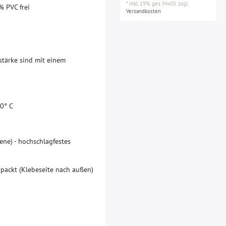
*
inkl. 19% ges. MwSt.
zzgl.
%
P
V
C
f
r
e
i
Versandkosten
s
t
ä
r
k
e
s
i
n
d
m
i
t
e
i
n
e
m
0
°
C
e
n
e
)
-
h
o
c
h
s
c
h
l
a
g
f
e
s
t
e
s
r
p
a
c
k
t
(
K
l
e
b
e
s
e
i
t
e
n
a
c
h
a
u
ß
e
n
)