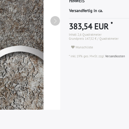
H
I
N
W
E
I
S
Versandfertig in ca.
*
383,54 EUR
Inhalt
2,6
Quadratmeter
Grundpreis
147,52 € / Quadratmeter
Wunschliste
* inkl. 19% ges. MwSt. zzgl.
Versandkosten