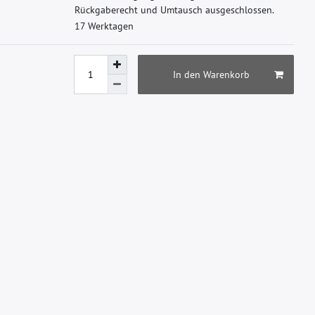
R
ü
c
k
g
a
b
e
r
e
c
h
t
u
n
d
U
m
t
a
u
s
c
h
a
u
s
g
e
s
c
h
l
o
s
s
e
n
.
17 Werktagen
In den Warenkorb