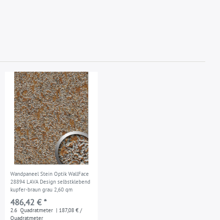
Wandpaneel Stein Optik WallFace
28894 LAVA Design selbstklebend
kupfer-braun grau 2,60 qm
486,42 € *
2.6
Quadratmeter
| 187,08 € /
Quadratmeter