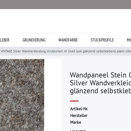
LEBER
GRUNDIERUNG
WANDFARBE
STUCKPROFILE
MO
INTAGE Silver Wandverkleidung strukturiert im Used look glänzend selbstklebend platin silb
Wandpaneel Stein 
Silver Wandverkleid
glänzend selbstkleb
A
r
t
i
k
e
l
-
N
r
.
H
e
r
s
t
e
l
l
e
r
M
a
r
k
e