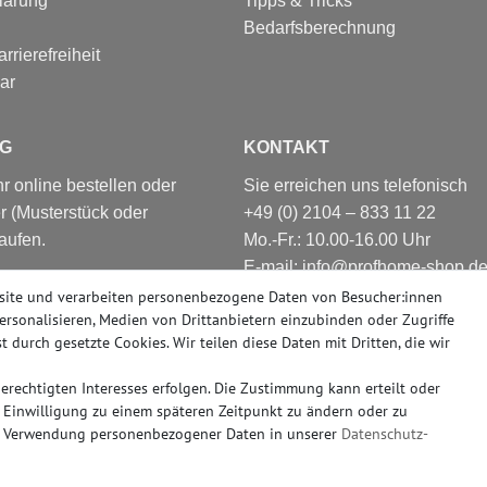
lärung
Tipps & Tricks
Bedarfsberechnung
rrierefreiheit
ar
G
KONTAKT
 online bestellen oder
Sie erreichen uns telefonisch
r (Musterstück oder
+49 (0) 2104 – 833 11 22
aufen.
Mo.-Fr.: 10.00-16.00 Uhr
E-mail: info@profhome-shop.d
nsere große Ausstellung,
site und verarbeiten personenbezogene Daten von Besucher:innen
Düsseldorf. Nahezu alle
personalisieren, Medien von Drittanbietern einzubinden oder Zugriffe
er abholbereit.
t durch gesetzte Cookies. Wir teilen diese Daten mit Dritten, die wir
rechtigten Interesses erfolgen. Die Zustimmung kann erteilt oder
e Einwilligung zu einem späteren Zeitpunkt zu ändern oder zu
r Verwendung personenbezogener Daten in unserer
Daten­schutz­