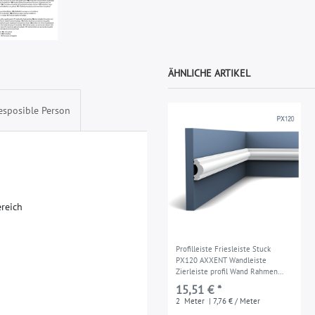
ÄHNLICHE ARTIKEL
esposible Person
e
r
e
i
c
h
Profilleiste Friesleiste Stuck
PX120 AXXENT Wandleiste
Zierleiste profil Wand Rahmen
Dekor Element 2 Meter
15,51 € *
2
Meter
| 7,76 € / Meter