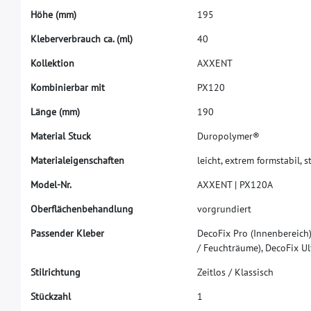
H
ö
h
e
(
m
m
)
1
9
5
K
l
e
b
e
r
v
e
r
b
r
a
u
c
h
c
a
.
(
m
l
)
4
0
K
o
l
l
e
k
t
i
o
n
A
X
X
E
N
T
K
o
m
b
i
n
i
e
r
b
a
r
m
i
t
P
X
1
2
0
L
ä
n
g
e
(
m
m
)
1
9
0
M
a
t
e
r
i
a
l
S
t
u
c
k
D
u
r
o
p
o
l
y
m
e
r
®
M
a
t
e
r
i
a
l
e
i
g
e
n
s
c
h
a
f
t
e
n
l
e
i
c
h
t
,
e
x
t
r
e
m
f
o
r
m
s
t
a
b
i
l
,
s
M
o
d
e
l
-
N
r
.
A
X
X
E
N
T
|
P
X
1
2
0
A
O
b
e
r
f
ä
c
h
e
n
b
e
h
a
n
d
l
u
n
g
v
o
r
g
r
u
n
d
i
e
r
t
P
a
s
s
e
n
d
e
r
K
l
e
b
e
r
D
e
c
o
F
i
x
P
r
o
(
I
n
n
e
n
b
e
r
e
i
c
h
/
F
e
u
c
h
t
r
ä
u
m
e
)
,
D
e
c
o
F
i
x
U
l
S
t
i
l
r
i
c
h
t
u
n
g
Z
e
i
t
l
o
s
/
K
l
a
s
s
i
s
c
h
S
t
ü
c
k
z
a
h
l
1