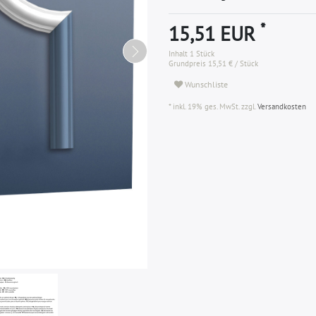
*
15,51 EUR
Inhalt
1
Stück
Grundpreis
15,51 € / Stück
Wunschliste
* inkl. 19% ges. MwSt. zzgl.
Versandkosten