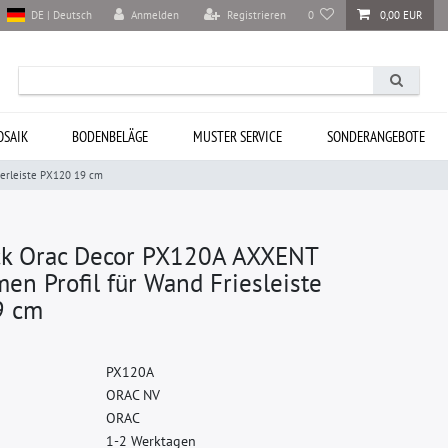
Anmelden
Registrieren
0
0,00 EUR
DE | Deutsch
SAIK
BODENBELÄGE
MUSTER SERVICE
SONDERANGEBOTE
erleiste PX120 19 cm
ck Orac Decor PX120A AXXENT
n Profil für Wand Friesleiste
9 cm
P
X
1
2
0
A
O
R
A
C
N
V
O
R
A
C
1-2 Werktagen