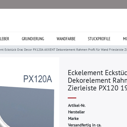
LEBER
GRUNDIERUNG
WANDFARBE
STUCKPROFILE
MO
nt Eckstück Orac Decor PX120A AXXENT Dekorelement Rahmen Profil für Wand Friesleiste Zi
Eckelement Eckstü
Dekorelement Rahme
Zierleiste PX120 1
A
r
t
i
k
e
l
-
N
r
.
H
e
r
s
t
e
l
l
e
r
M
a
r
k
e
Versandfertig in ca.