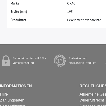
M
a
r
k
e
O
R
A
C
B
r
e
i
t
e
(
m
m
)
1
9
5
Produktart
Eckelement, Wandleiste
Sicher einkaufen mit SSL-
Exklusive und
Verschlüsselung
erstklassige Produkte
INFORMATIONEN
RECHTLICHE
Hilfe
Allgemeine Ge
Zahlungsarten
Widerrufsrecht