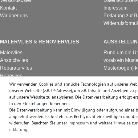
Versandkosten
Datenschutzerk
Kontakt
Impressum
Wir über uns
Erklärung zur Ba
Widerrufs­formul
MALERVLIES & RENOVIERVLIES
AUSSTELLUN
Malervlies
Rund um die Uhr
Anstrichvlies
vorab ein Muste
Reparaturvlies
Musterbogen) k
Renovlies
Besuchen Sie u
Renoviervlies
Wir verwenden Cookies und ähnliche Technologien auf unserer Web
in Erkrath bei 
unserer Webseite (z.B. IP-Adresse), um z.B. Inhalte und Anzeigen zu 
HomeVlies
Produkte ab Lag
auf unsere Website zu analysieren. Die Datenverarbeitung erfolgt ers
Glattvlies
in den Einstellungen benennen.
Glattes Vlies
Die Datenverarbeitung kann mit Einwilligung oder aufgrund eines be
abgelehnt werden. Es besteht das Recht, nicht einzuwilligen und di
widerrufen. Beachten Sie unser
Impressum
und weitere Hinweise zu
erklärung
.
© Copyright 2026 | e-Delux GmbH