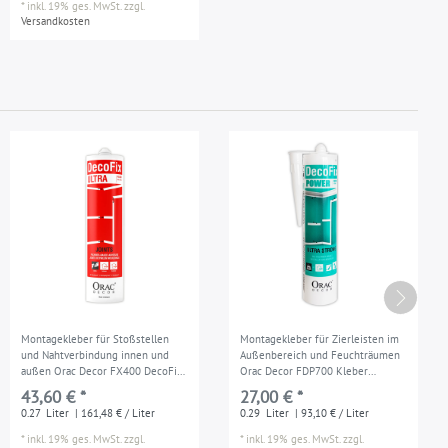
*
inkl. 19% ges. MwSt.
zzgl.
Versandkosten
Montagekleber für Stoßstellen
Montagekleber für Zierleisten im
und Nahtverbindung innen und
Außenbereich und Feuchträumen
außen Orac Decor FX400 DecoFix
Orac Decor FDP700 Kleber
Ultra Kartusche 270 ml
DecoFix Power Kartusche 290 ml
43,60 € *
27,00 € *
0.27
Liter
| 161,48 € / Liter
0.29
Liter
| 93,10 € / Liter
*
inkl. 19% ges. MwSt.
zzgl.
*
inkl. 19% ges. MwSt.
zzgl.