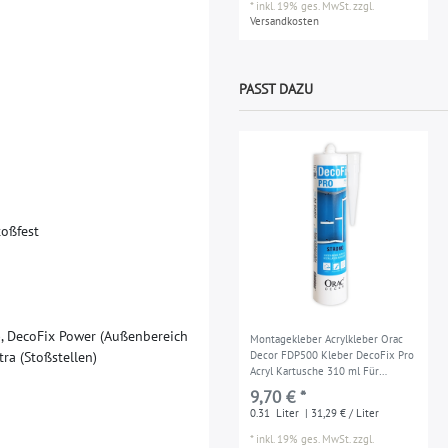
*
inkl. 19% ges. MwSt.
zzgl.
Versandkosten
PASST DAZU
t
o
ß
f
e
s
t
)
,
D
e
c
o
F
i
x
P
o
w
e
r
(
A
u
ß
e
n
b
e
r
e
i
c
h
Montagekleber Acrylkleber Orac
t
r
a
(
S
t
o
ß
s
t
e
l
l
e
n
)
Decor FDP500 Kleber DecoFix Pro
Acryl Kartusche 310 ml Für
Zierleisten und Paneele
9,70 € *
0.31
Liter
| 31,29 € / Liter
*
inkl. 19% ges. MwSt.
zzgl.