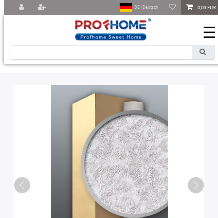
0,00 EUR
DE | Deutsch
☰