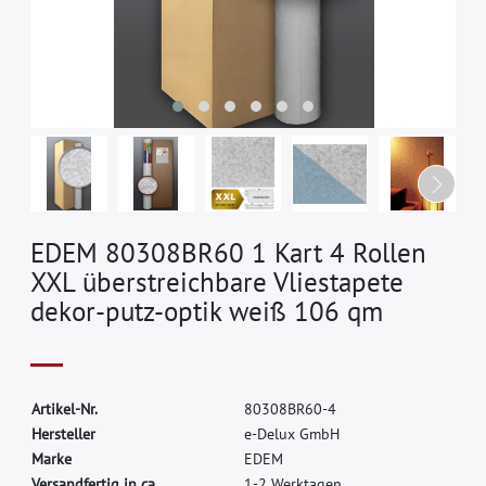
EDEM 80308BR60 1 Kart 4 Rollen
XXL überstreichbare Vliestapete
dekor-putz-optik weiß 106 qm
A
r
t
i
k
e
l
-
N
r
.
8
0
3
0
8
B
R
6
0
-
4
H
e
r
s
t
e
l
l
e
r
e
-
D
e
l
u
x
G
m
b
H
M
a
r
k
e
E
D
E
M
Versandfertig in ca.
1-2 Werktagen