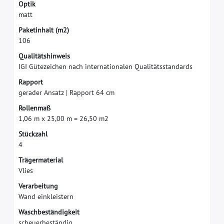
O
p
t
i
k
m
a
t
t
P
a
k
e
t
i
n
h
a
l
t
(
m
2
)
1
0
6
Q
u
a
l
i
t
ä
t
s
h
i
n
w
e
i
s
I
G
I
G
ü
t
e
z
e
i
c
h
e
n
n
a
c
h
i
n
t
e
r
n
a
t
i
o
n
a
l
e
n
Q
u
a
l
i
t
ä
t
s
s
t
a
n
d
a
r
d
s
R
a
p
p
o
r
t
g
e
r
a
d
e
r
A
n
s
a
t
z
|
R
a
p
p
o
r
t
6
4
c
m
R
o
l
l
e
n
m
a
ß
1
,
0
6
m
x
2
5
,
0
0
m
=
2
6
,
5
0
m
2
S
t
ü
c
k
z
a
h
l
4
T
r
ä
g
e
r
m
a
t
e
r
i
a
l
V
l
i
e
s
V
e
r
a
r
b
e
i
t
u
n
g
W
a
n
d
e
i
n
k
l
e
i
s
t
e
r
n
W
a
s
c
h
b
e
s
t
ä
n
d
i
g
k
e
i
t
s
c
h
e
u
e
r
b
e
s
t
ä
n
d
i
g