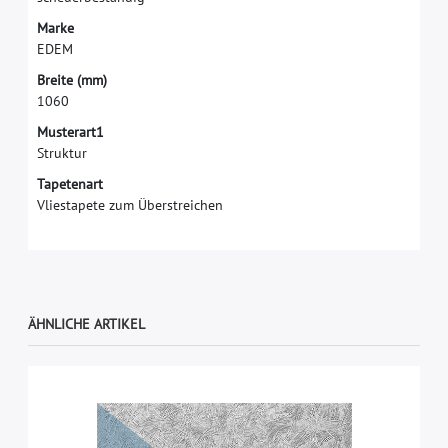
M
a
r
k
e
E
D
E
M
B
r
e
i
t
e
(
m
m
)
1
0
6
0
Musterart1
Struktur
Tapetenart
Vliestapete zum Überstreichen
ÄHNLICHE ARTIKEL