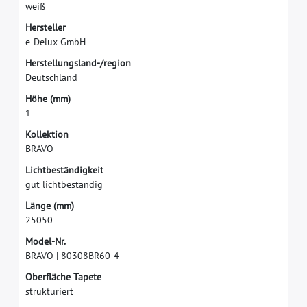
w
e
i
ß
H
e
r
s
t
e
l
l
e
r
e
-
D
e
l
u
x
G
m
b
H
H
e
r
s
t
e
l
l
u
n
g
s
l
a
n
d
-
/
r
e
g
i
o
n
D
e
u
t
s
c
h
l
a
n
d
H
ö
h
e
(
m
m
)
1
K
o
l
l
e
k
t
i
o
n
B
R
A
V
O
L
i
c
h
t
b
e
s
t
ä
n
d
i
g
k
e
i
t
g
u
t
l
i
c
h
t
b
e
s
t
ä
n
d
i
g
L
ä
n
g
e
(
m
m
)
2
5
0
5
0
M
o
d
e
l
-
N
r
.
B
R
A
V
O
|
8
0
3
0
8
B
R
6
0
-
4
O
b
e
r
f
ä
c
h
e
T
a
p
e
t
e
s
t
r
u
k
t
u
r
i
e
r
t