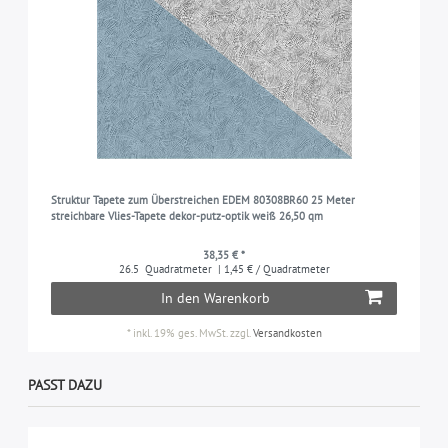
Struktur Tapete zum Überstreichen EDEM 80308BR60 25 Meter
streichbare Vlies-Tapete dekor-putz-optik weiß 26,50 qm
38,35 € *
26.5
Quadratmeter
| 1,45 € / Quadratmeter
In den Warenkorb
*
inkl. 19% ges. MwSt.
zzgl.
Versandkosten
PASST DAZU