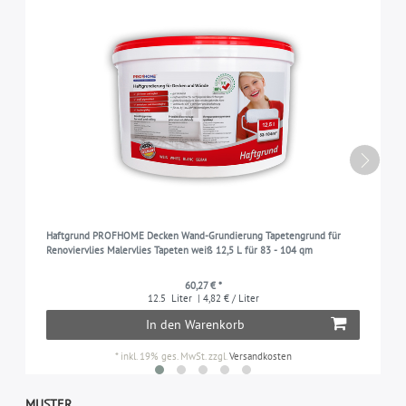
Haftgrund PROFHOME Decken Wand-Grundierung Tapetengrund für
Renoviervlies Malervlies Tapeten weiß 12,5 L für 83 - 104 qm
60,27 € *
12.5
Liter
| 4,82 € / Liter
In den Warenkorb
*
inkl. 19% ges. MwSt.
zzgl.
Versandkosten
MUSTER