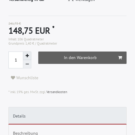
241,73 €
*
148,75 EUR
Inhalt
106
Quadratmeter
Grundpreis
1,40 € / Quadratmeter
In den Warenkorb
Wunschliste
* inkl. 19% ges. MwSt. zzgl.
Versandkosten
Details
Beschreibung