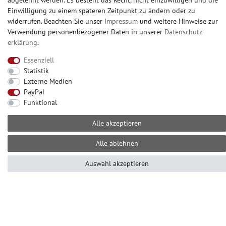
abgelehnt werden. Es besteht das Recht, nicht einzuwilligen und die
Einwilligung zu einem späteren Zeitpunkt zu ändern oder zu
Besuchen Sie unsere große Ausstellung, in Erkrath
widerrufen. Beachten Sie unser
Impressum
und weitere Hinweise zur
bei Düsseldorf. Nahezu alle Produkte ab Lager
Verwendung personenbezogener Daten in unserer
Daten­schutz­
abholbereit.
erklärung
.
Essenziell
Statistik
KONTAKT
Externe Medien
PayPal
Sie erreichen uns telefonisch
Funktional
+49 (0) 2104 – 833 11 22
Alle akzeptieren
Mo.-Fr.: 10.00-16.00 Uhr
E-mail: info@profhome-shop.de
Alle ablehnen
Auswahl akzeptieren
ZAHLUNGSARTEN