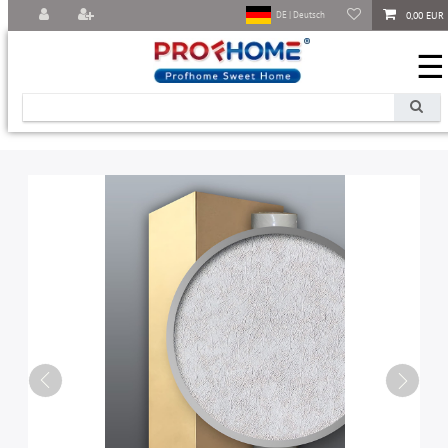
0,00 EUR
DE | Deutsch
☰