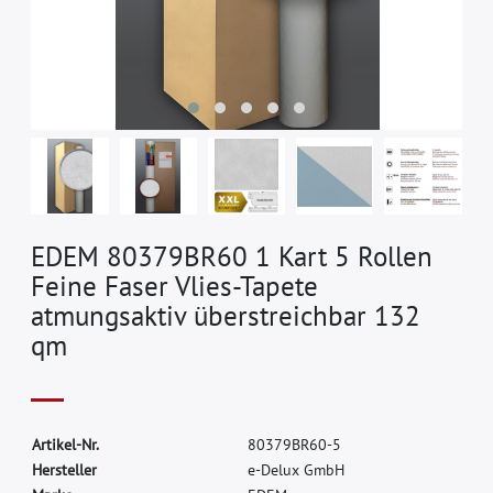
EDEM 80379BR60 1 Kart 5 Rollen
Feine Faser Vlies-Tapete
atmungsaktiv überstreichbar 132
qm
A
r
t
i
k
e
l
-
N
r
.
8
0
3
7
9
B
R
6
0
-
5
H
e
r
s
t
e
l
l
e
r
e
-
D
e
l
u
x
G
m
b
H