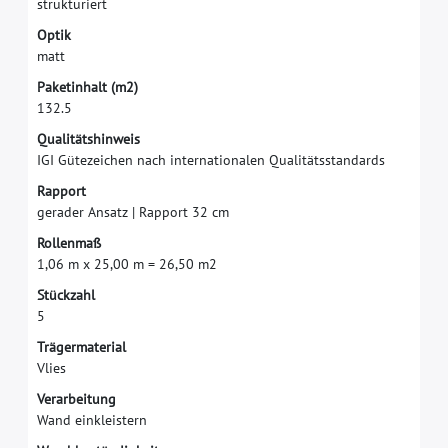
s
t
r
u
k
t
u
r
i
e
r
t
O
p
t
i
k
m
a
t
t
P
a
k
e
t
i
n
h
a
l
t
(
m
2
)
1
3
2
.
5
Q
u
a
l
i
t
ä
t
s
h
i
n
w
e
i
s
I
G
I
G
ü
t
e
z
e
i
c
h
e
n
n
a
c
h
i
n
t
e
r
n
a
t
i
o
n
a
l
e
n
Q
u
a
l
i
t
ä
t
s
s
t
a
n
d
a
r
d
s
R
a
p
p
o
r
t
g
e
r
a
d
e
r
A
n
s
a
t
z
|
R
a
p
p
o
r
t
3
2
c
m
R
o
l
l
e
n
m
a
ß
1
,
0
6
m
x
2
5
,
0
0
m
=
2
6
,
5
0
m
2
S
t
ü
c
k
z
a
h
l
5
T
r
ä
g
e
r
m
a
t
e
r
i
a
l
V
l
i
e
s
V
e
r
a
r
b
e
i
t
u
n
g
W
a
n
d
e
i
n
k
l
e
i
s
t
e
r
n