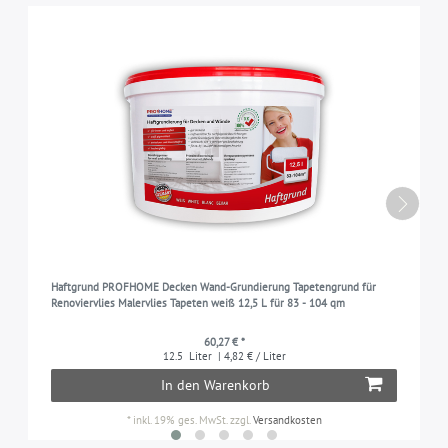
Haftgrund PROFHOME Decken Wand-Grundierung Tapetengrund für
Renoviervlies Malervlies Tapeten weiß 12,5 L für 83 - 104 qm
60,27 € *
12.5
Liter
| 4,82 € / Liter
In den Warenkorb
*
inkl. 19% ges. MwSt.
zzgl.
Versandkosten