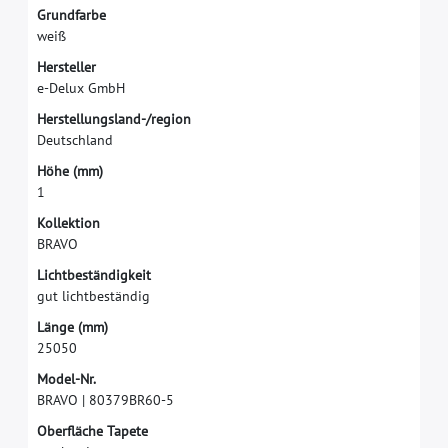
G
r
u
n
d
f
a
r
b
e
w
e
i
ß
H
e
r
s
t
e
l
l
e
r
e
-
D
e
l
u
x
G
m
b
H
H
e
r
s
t
e
l
l
u
n
g
s
l
a
n
d
-
/
r
e
g
i
o
n
D
e
u
t
s
c
h
l
a
n
d
H
ö
h
e
(
m
m
)
1
K
o
l
l
e
k
t
i
o
n
B
R
A
V
O
L
i
c
h
t
b
e
s
t
ä
n
d
i
g
k
e
i
t
g
u
t
l
i
c
h
t
b
e
s
t
ä
n
d
i
g
L
ä
n
g
e
(
m
m
)
2
5
0
5
0
M
o
d
e
l
-
N
r
.
B
R
A
V
O
|
8
0
3
7
9
B
R
6
0
-
5
O
b
e
r
f
ä
c
h
e
T
a
p
e
t
e