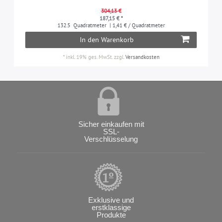
304,13 €
187,15 € *
132.5
Quadratmeter
| 1,41 € / Quadratmeter
In den Warenkorb
*
inkl. 19% ges. MwSt.
zzgl.
Versandkosten
Sicher einkaufen mit
SSL-
Verschlüsselung
Exklusive und
erstklassige
Produkte