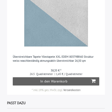
Überstreichbare Tapete Vliestapete XXL EDEM 80379BR60 Struktur
weiss waschbeständig atmungsaktiv überstreichbar 26,50 qm
38,35 € *
26.5
Quadratmeter
| 1,45 € / Quadratmeter
In den Warenkorb
*
inkl. 19% ges. MwSt.
zzgl.
Versandkosten
PASST DAZU