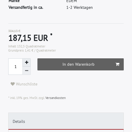
M
a
r
k
e
E
D
E
M
Versandfertig in ca.
1-2 Werktagen
304,13 €
*
187,15 EUR
Inhalt
132,5
Quadratmeter
Grundpreis
1,41 € / Quadratmeter
In den Warenkorb
Wunschliste
* inkl. 19% ges. MwSt. zzgl.
Versandkosten
Details