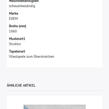
W
a
s
c
h
b
e
s
t
ä
n
d
i
g
k
e
i
t
s
c
h
e
u
e
r
b
e
s
t
ä
n
d
i
g
M
a
r
k
e
E
D
E
M
B
r
e
i
t
e
(
m
m
)
1
0
6
0
Musterart1
Struktur
Tapetenart
Vliestapete zum Überstreichen
ÄHNLICHE ARTIKEL