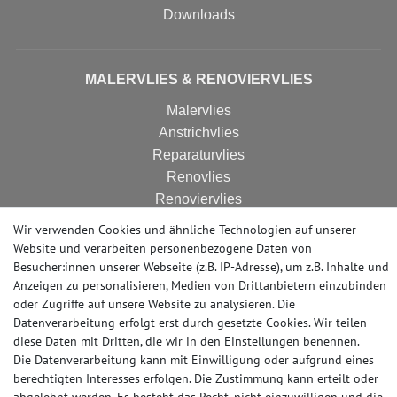
Downloads
MALERVLIES & RENOVIERVLIES
Malervlies
Anstrichvlies
Reparaturvlies
Renovlies
Renoviervlies
HomeVlies
Wir verwenden Cookies und ähnliche Technologien auf unserer
Glattvlies
Website und verarbeiten personenbezogene Daten von
Glattes Vlies
Besucher:innen unserer Webseite (z.B. IP-Adresse), um z.B. Inhalte und
Anzeigen zu personalisieren, Medien von Drittanbietern einzubinden
oder Zugriffe auf unsere Website zu analysieren. Die
Datenverarbeitung erfolgt erst durch gesetzte Cookies. Wir teilen
AUSSTELLUNG
diese Daten mit Dritten, die wir in den Einstellungen benennen.
Die Datenverarbeitung kann mit Einwilligung oder aufgrund eines
Rund um die Uhr online bestellen oder vorab ein
berechtigten Interesses erfolgen. Die Zustimmung kann erteilt oder
Muster (Musterstück oder Musterbogen) kaufen.