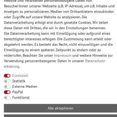
Website und verarbeiten personenbezogene Daten von
Glattes Vlies
Besucher:innen unserer Webseite (z.B. IP-Adresse), um z.B. Inhalte und
Anzeigen zu personalisieren, Medien von Drittanbietern einzubinden
oder Zugriffe auf unsere Website zu analysieren. Die
AUSSTELLUNG
Datenverarbeitung erfolgt erst durch gesetzte Cookies. Wir teilen
diese Daten mit Dritten, die wir in den Einstellungen benennen.
Rund um die Uhr online bestellen oder vorab ein
Die Datenverarbeitung kann mit Einwilligung oder aufgrund eines
Muster (Musterstück oder Musterbogen) kaufen.
berechtigten Interesses erfolgen. Die Zustimmung kann erteilt oder
abgelehnt werden. Es besteht das Recht, nicht einzuwilligen und die
Besuchen Sie unsere große Ausstellung, in Erkrath
Einwilligung zu einem späteren Zeitpunkt zu ändern oder zu
bei Düsseldorf. Nahezu alle Produkte ab Lager
widerrufen. Beachten Sie unser
Impressum
und weitere Hinweise zur
abholbereit.
Verwendung personenbezogener Daten in unserer
Daten­schutz­
erklärung
.
Essenziell
Statistik
KONTAKT
Externe Medien
PayPal
Sie erreichen uns telefonisch
Funktional
+49 (0) 2104 – 833 11 22
Mo.-Fr.: 10.00-16.00 Uhr
Alle akzeptieren
E-mail: info@profhome-shop.de