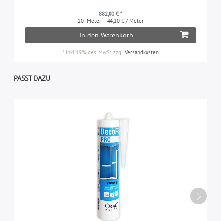
882,00 € *
20
Meter
| 44,10 € / Meter
In den Warenkorb
*
inkl. 19% ges. MwSt.
zzgl.
Versandkosten
PASST DAZU