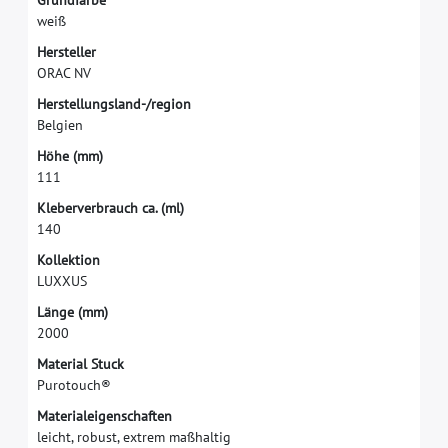
G
r
u
n
d
f
a
r
b
e
w
e
i
ß
H
e
r
s
t
e
l
l
e
r
O
R
A
C
N
V
H
e
r
s
t
e
l
l
u
n
g
s
l
a
n
d
-
/
r
e
g
i
o
n
B
e
l
g
i
e
n
H
ö
h
e
(
m
m
)
1
1
1
K
l
e
b
e
r
v
e
r
b
r
a
u
c
h
c
a
.
(
m
l
)
1
4
0
K
o
l
l
e
k
t
i
o
n
L
U
X
X
U
S
L
ä
n
g
e
(
m
m
)
2
0
0
0
M
a
t
e
r
i
a
l
S
t
u
c
k
P
u
r
o
t
o
u
c
h
®
M
a
t
e
r
i
a
l
e
i
g
e
n
s
c
h
a
f
t
e
n
l
e
i
c
h
t
,
r
o
b
u
s
t
,
e
x
t
r
e
m
m
a
ß
h
a
l
t
i
g