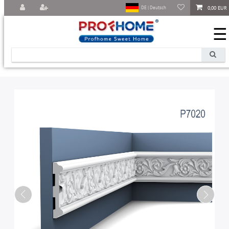
0,00 EUR
DE | Deutsch
☰