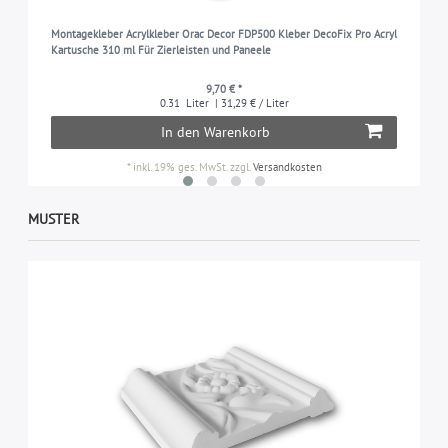
Montagekleber Acrylkleber Orac Decor FDP500 Kleber DecoFix Pro Acryl
Kartusche 310 ml Für Zierleisten und Paneele
9,70 € *
0.31
Liter
| 31,29 € / Liter
In den Warenkorb
*
inkl. 19% ges. MwSt.
zzgl.
Versandkosten
MUSTER