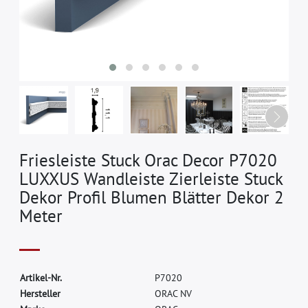
Friesleiste Stuck Orac Decor P7020
LUXXUS Wandleiste Zierleiste Stuck
Dekor Profil Blumen Blätter Dekor 2
Meter
A
r
t
i
k
e
l
-
N
r
.
P
7
0
2
0
H
e
r
s
t
e
l
l
e
r
O
R
A
C
N
V