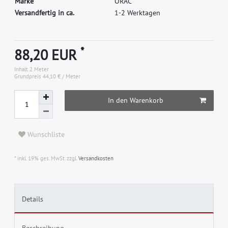
M
a
r
k
e
O
R
A
C
Versandfertig in ca.
1-2 Werktagen
*
88,20 EUR
Inhalt
2
Meter
Grundpreis
44,10 € / Meter
In den Warenkorb
Wunschliste
* inkl. 19% ges. MwSt. zzgl.
Versandkosten
Details
Beschreibung