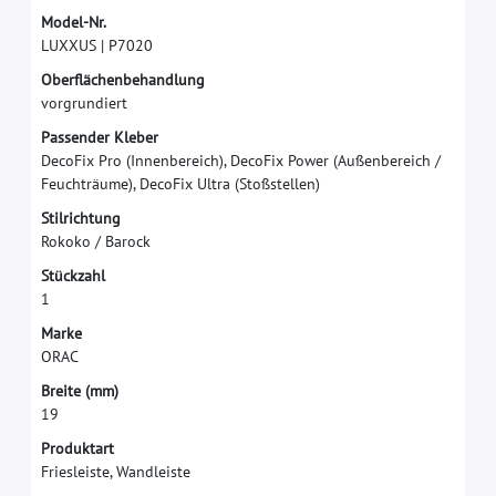
M
o
d
e
l
-
N
r
.
L
U
X
X
U
S
|
P
7
0
2
0
O
b
e
r
f
ä
c
h
e
n
b
e
h
a
n
d
l
u
n
g
v
o
r
g
r
u
n
d
i
e
r
t
P
a
s
s
e
n
d
e
r
K
l
e
b
e
r
D
e
c
o
F
i
x
P
r
o
(
I
n
n
e
n
b
e
r
e
i
c
h
)
,
D
e
c
o
F
i
x
P
o
w
e
r
(
A
u
ß
e
n
b
e
r
e
i
c
h
/
F
e
u
c
h
t
r
ä
u
m
e
)
,
D
e
c
o
F
i
x
U
l
t
r
a
(
S
t
o
ß
s
t
e
l
l
e
n
)
S
t
i
l
r
i
c
h
t
u
n
g
R
o
k
o
k
o
/
B
a
r
o
c
k
S
t
ü
c
k
z
a
h
l
1
M
a
r
k
e
O
R
A
C
B
r
e
i
t
e
(
m
m
)
1
9
Produktart
Friesleiste, Wandleiste