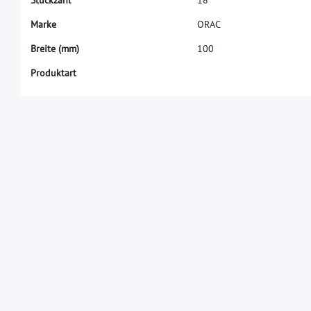
M
a
r
k
e
O
R
A
C
B
r
e
i
t
e
(
m
m
)
1
0
0
Produktart