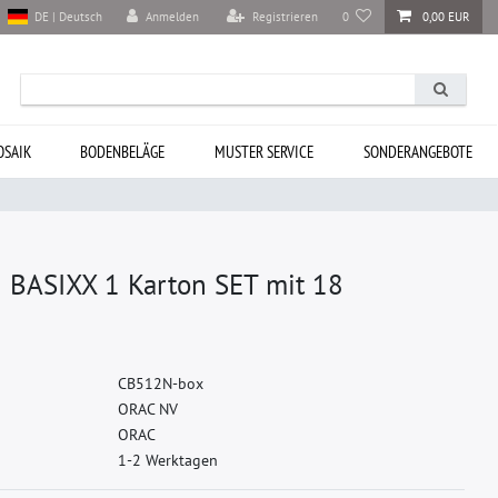
Anmelden
Registrieren
0
0,00 EUR
DE | Deutsch
SAIK
BODENBELÄGE
MUSTER SERVICE
SONDERANGEBOTE
 BASIXX 1 Karton SET mit 18
C
B
5
1
2
N
-
b
o
x
O
R
A
C
N
V
O
R
A
C
1-2 Werktagen