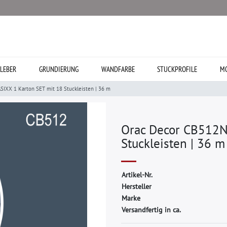
LEBER
GRUNDIERUNG
WANDFARBE
STUCKPROFILE
MO
IXX 1 Karton SET mit 18 Stuckleisten | 36 m
Orac Decor CB512N
Stuckleisten | 36 m
A
r
t
i
k
e
l
-
N
r
.
H
e
r
s
t
e
l
l
e
r
M
a
r
k
e
Versandfertig in ca.