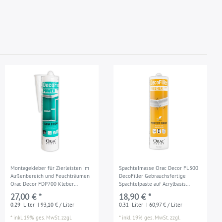
Montagekleber für Zierleisten im
Spachtelmasse Orac Decor FL300
Außenbereich und Feuchträumen
DecoFiller Gebrauchsfertige
Orac Decor FDP700 Kleber
Spachtelpaste auf Acrylbasis
DecoFix Power Kartusche 290 ml
Abdichtung der Fugen
27,00 € *
18,90 € *
Reparaturspachtel weiß 310 ml
0.29
Liter
| 93,10 € / Liter
0.31
Liter
| 60,97 € / Liter
*
inkl. 19% ges. MwSt.
zzgl.
*
inkl. 19% ges. MwSt.
zzgl.