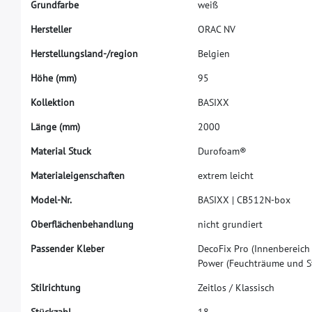
G
r
u
n
d
f
a
r
b
e
w
e
i
ß
H
e
r
s
t
e
l
l
e
r
O
R
A
C
N
V
H
e
r
s
t
e
l
l
u
n
g
s
l
a
n
d
-
/
r
e
g
i
o
n
B
e
l
g
i
e
n
H
ö
h
e
(
m
m
)
9
5
K
o
l
l
e
k
t
i
o
n
B
A
S
I
X
X
L
ä
n
g
e
(
m
m
)
2
0
0
0
M
a
t
e
r
i
a
l
S
t
u
c
k
D
u
r
o
f
o
a
m
®
M
a
t
e
r
i
a
l
e
i
g
e
n
s
c
h
a
f
t
e
n
e
x
t
r
e
m
l
e
i
c
h
t
M
o
d
e
l
-
N
r
.
B
A
S
I
X
X
|
C
B
5
1
2
N
-
b
o
x
O
b
e
r
f
ä
c
h
e
n
b
e
h
a
n
d
l
u
n
g
n
i
c
h
t
g
r
u
n
d
i
e
r
t
P
a
s
s
e
n
d
e
r
K
l
e
b
e
r
D
e
c
o
F
i
x
P
r
o
(
I
n
n
e
n
b
e
r
e
i
c
h
P
o
w
e
r
(
F
e
u
c
h
t
r
ä
u
m
e
u
n
d
S
S
t
i
l
r
i
c
h
t
u
n
g
Z
e
i
t
l
o
s
/
K
l
a
s
s
i
s
c
h
S
t
ü
c
k
z
a
h
l
1
8