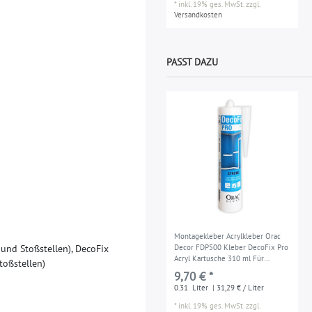
*
inkl. 19% ges. MwSt.
zzgl.
Versandkosten
PASST DAZU
Montagekleber Acrylkleber Orac
u
n
d
S
t
o
ß
s
t
e
l
l
e
n
)
,
D
e
c
o
F
i
x
Decor FDP500 Kleber DecoFix Pro
Acryl Kartusche 310 ml Für
t
o
ß
s
t
e
l
l
e
n
)
Zierleisten und Paneele
9,70 € *
0.31
Liter
| 31,29 € / Liter
*
inkl. 19% ges. MwSt.
zzgl.