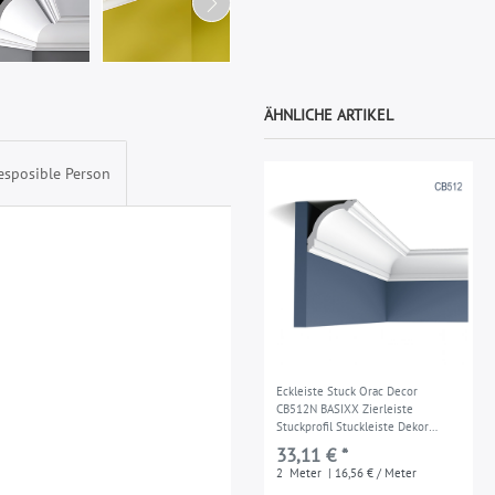
ÄHNLICHE ARTIKEL
esposible Person
Eckleiste Stuck Orac Decor
CB512N BASIXX Zierleiste
Stuckprofil Stuckleiste Dekor
klassisch Wand Decken Leiste | 2
33,11 € *
Meter
2
Meter
| 16,56 € / Meter