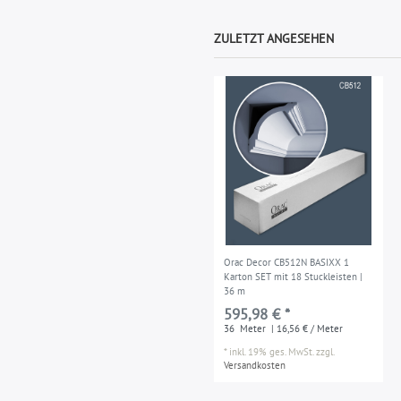
ZULETZT ANGESEHEN
Orac Decor CB512N BASIXX 1
Karton SET mit 18 Stuckleisten |
36 m
595,98 € *
36
Meter
| 16,56 € / Meter
*
inkl. 19% ges. MwSt.
zzgl.
Versandkosten