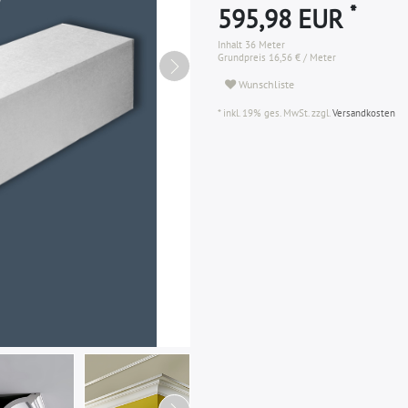
*
595,98 EUR
Inhalt
36
Meter
Grundpreis
16,56 € / Meter
Wunschliste
* inkl. 19% ges. MwSt. zzgl.
Versandkosten