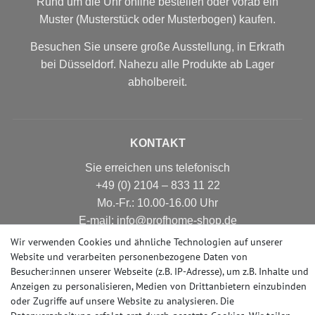
Rund um die Uhr online bestellen oder vorab ein
Muster (Musterstück oder Musterbogen) kaufen.
Besuchen Sie unsere große Ausstellung, in Erkrath
bei Düsseldorf. Nahezu alle Produkte ab Lager
abholbereit.
KONTAKT
Sie erreichen uns telefonisch
+49 (0) 2104 – 833 11 22
Mo.-Fr.: 10.00-16.00 Uhr
E-mail: info@profhome-shop.de
Wir verwenden Cookies und ähnliche Technologien auf unserer
Website und verarbeiten personenbezogene Daten von
Besucher:innen unserer Webseite (z.B. IP-Adresse), um z.B. Inhalte und
ZAHLUNGSARTEN
Anzeigen zu personalisieren, Medien von Drittanbietern einzubinden
oder Zugriffe auf unsere Website zu analysieren. Die