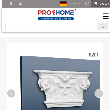
0,00 EUR
DE | Deutsch
☰