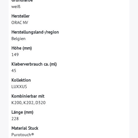
G
r
u
n
d
f
a
r
b
e
w
e
i
ß
H
e
r
s
t
e
l
l
e
r
O
R
A
C
N
V
H
e
r
s
t
e
l
l
u
n
g
s
l
a
n
d
-
/
r
e
g
i
o
n
B
e
l
g
i
e
n
H
ö
h
e
(
m
m
)
1
4
9
K
l
e
b
e
r
v
e
r
b
r
a
u
c
h
c
a
.
(
m
l
)
4
5
K
o
l
l
e
k
t
i
o
n
L
U
X
X
U
S
K
o
m
b
i
n
i
e
r
b
a
r
m
i
t
K
2
0
0
,
K
2
0
2
,
D
3
2
0
L
ä
n
g
e
(
m
m
)
2
2
8
M
a
t
e
r
i
a
l
S
t
u
c
k
P
u
r
o
t
o
u
c
h
®