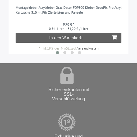
Montagekleber Acrylkleber Orac Decor FDP500 Kleber DecoFix Pro Acryl
Kartusche 310 ml Für Zierleisten und Paneele
9,70 € *
0.31
Liter
| 31,29 € / Liter
In den Warenkorb
*
inkl. 19% ges. MwSt.
zzgl.
Versandkosten
Sicher einkaufen mit
SSL-
Verschlüsselung
Exklusive und