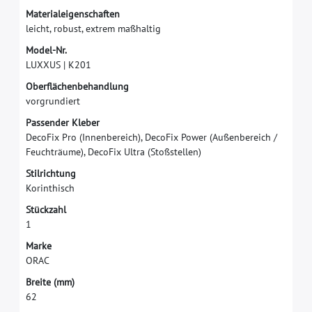
M
a
t
e
r
i
a
l
e
i
g
e
n
s
c
h
a
f
t
e
n
l
e
i
c
h
t
,
r
o
b
u
s
t
,
e
x
t
r
e
m
m
a
ß
h
a
l
t
i
g
M
o
d
e
l
-
N
r
.
L
U
X
X
U
S
|
K
2
0
1
O
b
e
r
f
ä
c
h
e
n
b
e
h
a
n
d
l
u
n
g
v
o
r
g
r
u
n
d
i
e
r
t
P
a
s
s
e
n
d
e
r
K
l
e
b
e
r
D
e
c
o
F
i
x
P
r
o
(
I
n
n
e
n
b
e
r
e
i
c
h
)
,
D
e
c
o
F
i
x
P
o
w
e
r
(
A
u
ß
e
n
b
e
r
e
i
c
h
/
F
e
u
c
h
t
r
ä
u
m
e
)
,
D
e
c
o
F
i
x
U
l
t
r
a
(
S
t
o
ß
s
t
e
l
l
e
n
)
S
t
i
l
r
i
c
h
t
u
n
g
K
o
r
i
n
t
h
i
s
c
h
S
t
ü
c
k
z
a
h
l
1
M
a
r
k
e
O
R
A
C
B
r
e
i
t
e
(
m
m
)
6
2