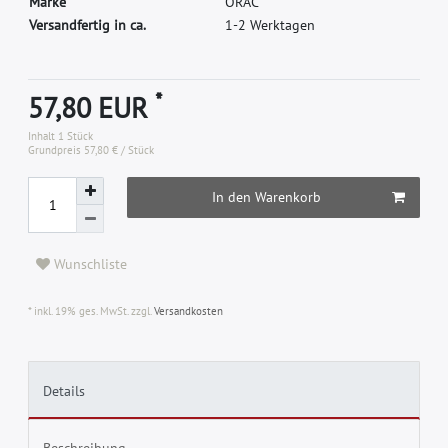
M
a
r
k
e
O
R
A
C
Versandfertig in ca.
1-2 Werktagen
*
57,80 EUR
Inhalt
1
Stück
Grundpreis
57,80 € / Stück
In den Warenkorb
Wunschliste
* inkl. 19% ges. MwSt. zzgl.
Versandkosten
Details
Beschreibung