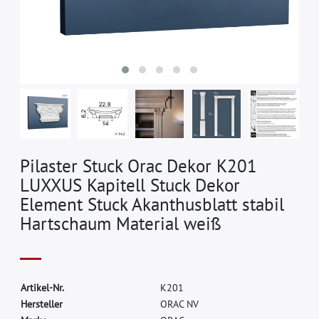
Pilaster Stuck Orac Dekor K201
LUXXUS Kapitell Stuck Dekor
Element Stuck Akanthusblatt stabil
Hartschaum Material weiß
A
r
t
i
k
e
l
-
N
r
.
K
2
0
1
H
e
r
s
t
e
l
l
e
r
O
R
A
C
N
V