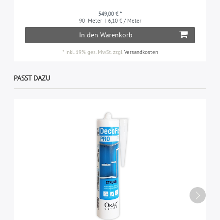
549,00 € *
90
Meter
| 6,10 € / Meter
In den Warenkorb
*
inkl. 19% ges. MwSt.
zzgl.
Versandkosten
PASST DAZU