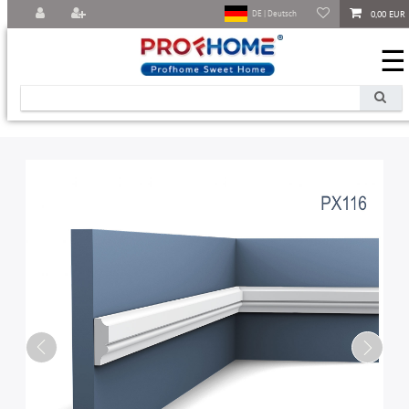
0,00 EUR
DE | Deutsch
☰