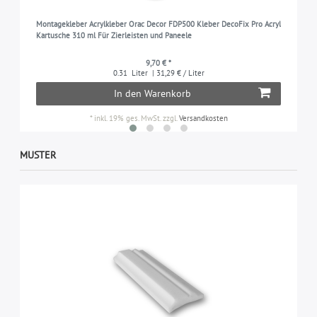
Montagekleber Acrylkleber Orac Decor FDP500 Kleber DecoFix Pro Acryl
Kartusche 310 ml Für Zierleisten und Paneele
9,70 € *
0.31
Liter
| 31,29 € / Liter
In den Warenkorb
*
inkl. 19% ges. MwSt.
zzgl.
Versandkosten
MUSTER