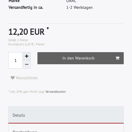
M
a
r
k
e
O
R
A
C
Versandfertig in ca.
1-2 Werktagen
*
12,20 EUR
Inhalt
2
Meter
Grundpreis
6,10 € / Meter
In den Warenkorb
Wunschliste
* inkl. 19% ges. MwSt. zzgl.
Versandkosten
Details
Beschreibung