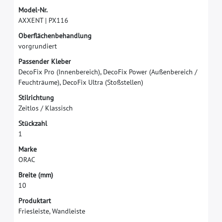
M
o
d
e
l
-
N
r
.
A
X
X
E
N
T
|
P
X
1
1
6
O
b
e
r
f
ä
c
h
e
n
b
e
h
a
n
d
l
u
n
g
v
o
r
g
r
u
n
d
i
e
r
t
P
a
s
s
e
n
d
e
r
K
l
e
b
e
r
D
e
c
o
F
i
x
P
r
o
(
I
n
n
e
n
b
e
r
e
i
c
h
)
,
D
e
c
o
F
i
x
P
o
w
e
r
(
A
u
ß
e
n
b
e
r
e
i
c
h
/
F
e
u
c
h
t
r
ä
u
m
e
)
,
D
e
c
o
F
i
x
U
l
t
r
a
(
S
t
o
ß
s
t
e
l
l
e
n
)
S
t
i
l
r
i
c
h
t
u
n
g
Z
e
i
t
l
o
s
/
K
l
a
s
s
i
s
c
h
S
t
ü
c
k
z
a
h
l
1
M
a
r
k
e
O
R
A
C
B
r
e
i
t
e
(
m
m
)
1
0
Produktart
Friesleiste, Wandleiste