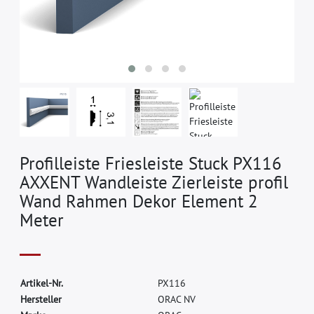
Profilleiste Friesleiste Stuck PX116
AXXENT Wandleiste Zierleiste profil
Wand Rahmen Dekor Element 2
Meter
A
r
t
i
k
e
l
-
N
r
.
P
X
1
1
6
H
e
r
s
t
e
l
l
e
r
O
R
A
C
N
V