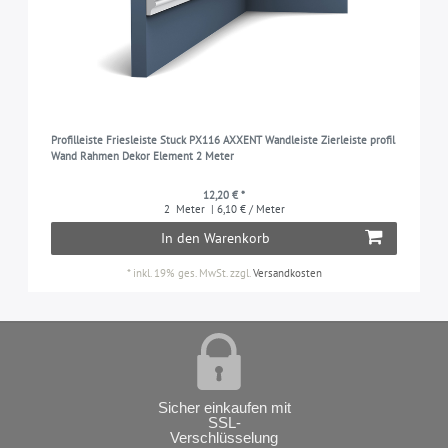
Profilleiste Friesleiste Stuck PX116 AXXENT Wandleiste Zierleiste profil
Wand Rahmen Dekor Element 2 Meter
12,20 € *
2
Meter
| 6,10 € / Meter
In den Warenkorb
*
inkl. 19% ges. MwSt.
zzgl.
Versandkosten
Sicher einkaufen mit
SSL-
Verschlüsselung