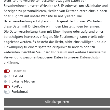
Website und verarbeiten personenbezogene Daten von
Glattes Vlies
Besucher:innen unserer Webseite (z.B. IP-Adresse), um z.B. Inhalte und
Anzeigen zu personalisieren, Medien von Drittanbietern einzubinden
oder Zugriffe auf unsere Website zu analysieren. Die
AUSSTELLUNG
Datenverarbeitung erfolgt erst durch gesetzte Cookies. Wir teilen
diese Daten mit Dritten, die wir in den Einstellungen benennen.
Rund um die Uhr online bestellen oder vorab ein
Die Datenverarbeitung kann mit Einwilligung oder aufgrund eines
Muster (Musterstück oder Musterbogen) kaufen.
berechtigten Interesses erfolgen. Die Zustimmung kann erteilt oder
abgelehnt werden. Es besteht das Recht, nicht einzuwilligen und die
Besuchen Sie unsere große Ausstellung, in Erkrath
Einwilligung zu einem späteren Zeitpunkt zu ändern oder zu
bei Düsseldorf. Nahezu alle Produkte ab Lager
widerrufen. Beachten Sie unser
Impressum
und weitere Hinweise zur
abholbereit.
Verwendung personenbezogener Daten in unserer
Daten­schutz­
erklärung
.
Essenziell
Statistik
KONTAKT
Externe Medien
PayPal
Sie erreichen uns telefonisch
Funktional
+49 (0) 2104 – 833 11 22
Mo.-Fr.: 10.00-16.00 Uhr
Alle akzeptieren
E-mail: info@profhome-shop.de