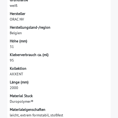
G
r
u
n
d
f
a
r
b
e
w
e
i
ß
H
e
r
s
t
e
l
l
e
r
O
R
A
C
N
V
H
e
r
s
t
e
l
l
u
n
g
s
l
a
n
d
-
/
r
e
g
i
o
n
B
e
l
g
i
e
n
H
ö
h
e
(
m
m
)
3
1
K
l
e
b
e
r
v
e
r
b
r
a
u
c
h
c
a
.
(
m
l
)
9
5
K
o
l
l
e
k
t
i
o
n
A
X
X
E
N
T
L
ä
n
g
e
(
m
m
)
2
0
0
0
M
a
t
e
r
i
a
l
S
t
u
c
k
D
u
r
o
p
o
l
y
m
e
r
®
M
a
t
e
r
i
a
l
e
i
g
e
n
s
c
h
a
f
t
e
n
l
e
i
c
h
t
,
e
x
t
r
e
m
f
o
r
m
s
t
a
b
i
l
,
s
t
o
ß
f
e
s
t