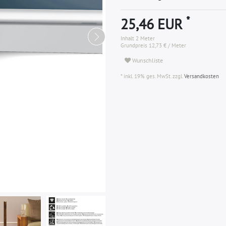
*
25,46 EUR
Inhalt
2
Meter
Grundpreis
12,73 € / Meter
Wunschliste
* inkl. 19% ges. MwSt. zzgl.
Versandkosten