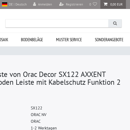
Anmelden
Registrieren
0
0,00 EUR
DE | Deutsch
SAIK
BODENBELÄGE
MUSTER SERVICE
SONDERANGEBOTE
iste von Orac Decor SX122 AXXENT
oden Leiste mit Kabelschutz Funktion 2
S
X
1
2
2
O
R
A
C
N
V
O
R
A
C
1-2 Werktagen