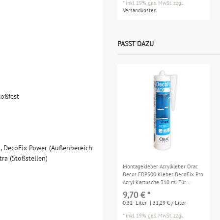
*
inkl. 19% ges. MwSt.
zzgl.
Versandkosten
PASST DAZU
t
o
ß
f
e
s
t
)
,
D
e
c
o
F
i
x
P
o
w
e
r
(
A
u
ß
e
n
b
e
r
e
i
c
h
t
r
a
(
S
t
o
ß
s
t
e
l
l
e
n
)
Montagekleber Acrylkleber Orac
Decor FDP500 Kleber DecoFix Pro
Acryl Kartusche 310 ml Für
Zierleisten und Paneele
9,70 € *
0.31
Liter
| 31,29 € / Liter
*
inkl. 19% ges. MwSt.
zzgl.