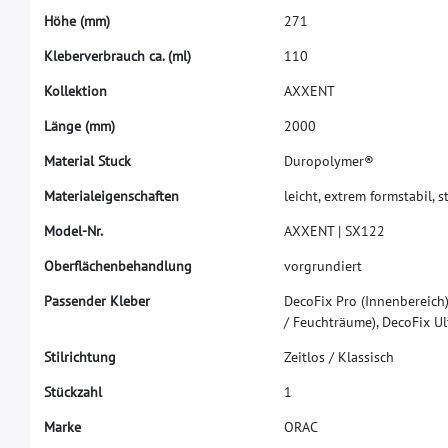
H
ö
h
e
(
m
m
)
2
7
1
K
l
e
b
e
r
v
e
r
b
r
a
u
c
h
c
a
.
(
m
l
)
1
1
0
K
o
l
l
e
k
t
i
o
n
A
X
X
E
N
T
L
ä
n
g
e
(
m
m
)
2
0
0
0
M
a
t
e
r
i
a
l
S
t
u
c
k
D
u
r
o
p
o
l
y
m
e
r
®
M
a
t
e
r
i
a
l
e
i
g
e
n
s
c
h
a
f
t
e
n
l
e
i
c
h
t
,
e
x
t
r
e
m
f
o
r
m
s
t
a
b
i
l
,
s
M
o
d
e
l
-
N
r
.
A
X
X
E
N
T
|
S
X
1
2
2
O
b
e
r
f
ä
c
h
e
n
b
e
h
a
n
d
l
u
n
g
v
o
r
g
r
u
n
d
i
e
r
t
P
a
s
s
e
n
d
e
r
K
l
e
b
e
r
D
e
c
o
F
i
x
P
r
o
(
I
n
n
e
n
b
e
r
e
i
c
h
/
F
e
u
c
h
t
r
ä
u
m
e
)
,
D
e
c
o
F
i
x
U
l
S
t
i
l
r
i
c
h
t
u
n
g
Z
e
i
t
l
o
s
/
K
l
a
s
s
i
s
c
h
S
t
ü
c
k
z
a
h
l
1
M
a
r
k
e
O
R
A
C