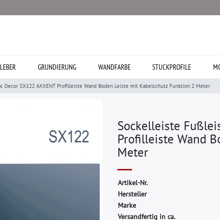
LEBER
GRUNDIERUNG
WANDFARBE
STUCKPROFILE
MO
rac Decor SX122 AXXENT Profilleiste Wand Boden Leiste mit Kabelschutz Funktion 2 Meter
Sockelleiste Fußle
Profilleiste Wand B
Meter
A
r
t
i
k
e
l
-
N
r
.
H
e
r
s
t
e
l
l
e
r
M
a
r
k
e
Versandfertig in ca.