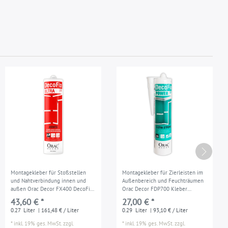
Montagekleber für Stoßstellen
Montagekleber für Zierleisten im
und Nahtverbindung innen und
Außenbereich und Feuchträumen
außen Orac Decor FX400 DecoFix
Orac Decor FDP700 Kleber
Ultra Kartusche 270 ml
DecoFix Power Kartusche 290 ml
43,60 € *
27,00 € *
0.27
Liter
| 161,48 € / Liter
0.29
Liter
| 93,10 € / Liter
*
inkl. 19% ges. MwSt.
zzgl.
*
inkl. 19% ges. MwSt.
zzgl.