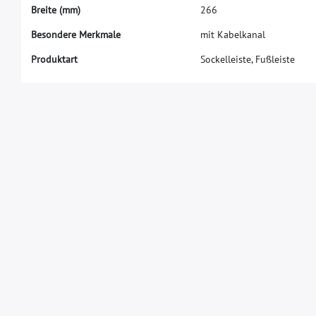
B
r
e
i
t
e
(
m
m
)
2
6
6
Besondere Merkmale
mit Kabelkanal
Produktart
Sockelleiste, Fußleiste