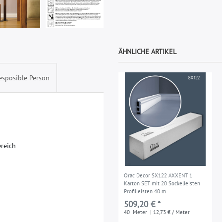
ÄHNLICHE ARTIKEL
esposible Person
e
r
e
i
c
h
Orac Decor SX122 AXXENT 1
Karton SET mit 20 Sockelleisten
Profilleisten 40 m
509,20 € *
40
Meter
| 12,73 € / Meter