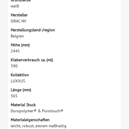
G
r
u
n
d
f
a
r
b
e
w
e
i
ß
H
e
r
s
t
e
l
l
e
r
O
R
A
C
N
V
H
e
r
s
t
e
l
l
u
n
g
s
l
a
n
d
-
/
r
e
g
i
o
n
B
e
l
g
i
e
n
H
ö
h
e
(
m
m
)
2
4
4
5
K
l
e
b
e
r
v
e
r
b
r
a
u
c
h
c
a
.
(
m
l
)
3
9
0
K
o
l
l
e
k
t
i
o
n
L
U
X
X
U
S
L
ä
n
g
e
(
m
m
)
3
6
5
M
a
t
e
r
i
a
l
S
t
u
c
k
D
u
r
o
p
o
l
y
m
e
r
®
&
P
u
r
o
t
o
u
c
h
®
M
a
t
e
r
i
a
l
e
i
g
e
n
s
c
h
a
f
t
e
n
l
e
i
c
h
t
,
r
o
b
u
s
t
,
e
x
t
r
e
m
m
a
ß
h
a
l
t
i
g