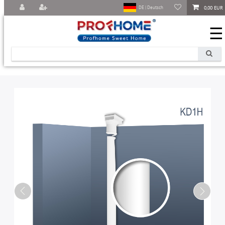
0,00 EUR
DE | Deutsch
☰