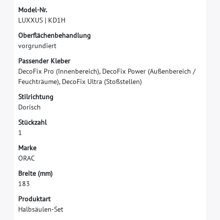
M
o
d
e
l
-
N
r
.
L
U
X
X
U
S
|
K
D
1
H
O
b
e
r
f
ä
c
h
e
n
b
e
h
a
n
d
l
u
n
g
v
o
r
g
r
u
n
d
i
e
r
t
P
a
s
s
e
n
d
e
r
K
l
e
b
e
r
D
e
c
o
F
i
x
P
r
o
(
I
n
n
e
n
b
e
r
e
i
c
h
)
,
D
e
c
o
F
i
x
P
o
w
e
r
(
A
u
ß
e
n
b
e
r
e
i
c
h
/
F
e
u
c
h
t
r
ä
u
m
e
)
,
D
e
c
o
F
i
x
U
l
t
r
a
(
S
t
o
ß
s
t
e
l
l
e
n
)
S
t
i
l
r
i
c
h
t
u
n
g
D
o
r
i
s
c
h
S
t
ü
c
k
z
a
h
l
1
M
a
r
k
e
O
R
A
C
B
r
e
i
t
e
(
m
m
)
1
8
3
Produktart
Halbsäulen-Set