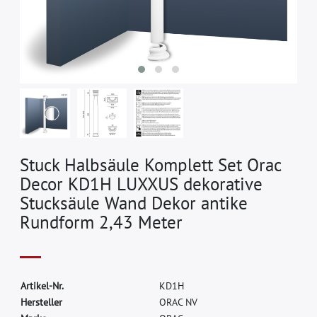
Stuck Halbsäule Komplett Set Orac
Decor KD1H LUXXUS dekorative
Stucksäule Wand Dekor antike
Rundform 2,43 Meter
A
r
t
i
k
e
l
-
N
r
.
K
D
1
H
H
e
r
s
t
e
l
l
e
r
O
R
A
C
N
V