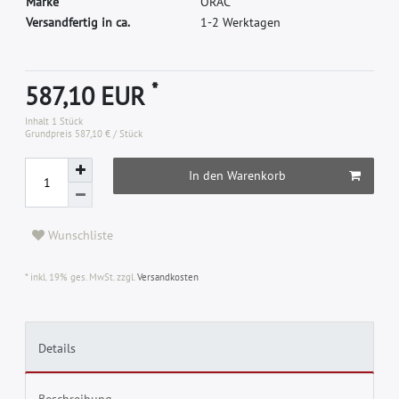
M
a
r
k
e
O
R
A
C
Versandfertig in ca.
1-2 Werktagen
*
587,10 EUR
Inhalt
1
Stück
Grundpreis
587,10 € / Stück
In den Warenkorb
Wunschliste
* inkl. 19% ges. MwSt. zzgl.
Versandkosten
Details
Beschreibung