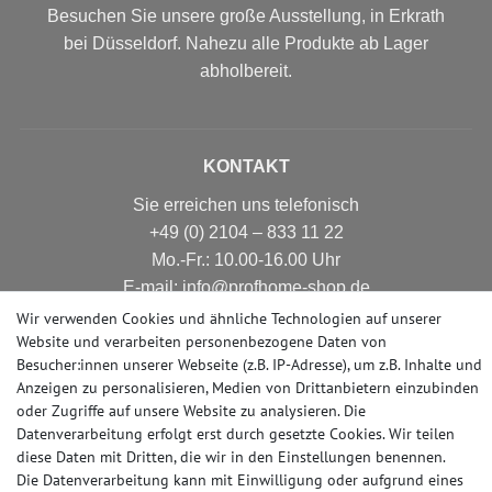
Besuchen Sie unsere große Ausstellung, in Erkrath
bei Düsseldorf. Nahezu alle Produkte ab Lager
abholbereit.
KONTAKT
Sie erreichen uns telefonisch
+49 (0) 2104 – 833 11 22
Mo.-Fr.: 10.00-16.00 Uhr
E-mail: info@profhome-shop.de
Wir verwenden Cookies und ähnliche Technologien auf unserer
Website und verarbeiten personenbezogene Daten von
Besucher:innen unserer Webseite (z.B. IP-Adresse), um z.B. Inhalte und
ZAHLUNGSARTEN
Anzeigen zu personalisieren, Medien von Drittanbietern einzubinden
oder Zugriffe auf unsere Website zu analysieren. Die
Datenverarbeitung erfolgt erst durch gesetzte Cookies. Wir teilen
diese Daten mit Dritten, die wir in den Einstellungen benennen.
Die Datenverarbeitung kann mit Einwilligung oder aufgrund eines
SOCIAL MEDIA