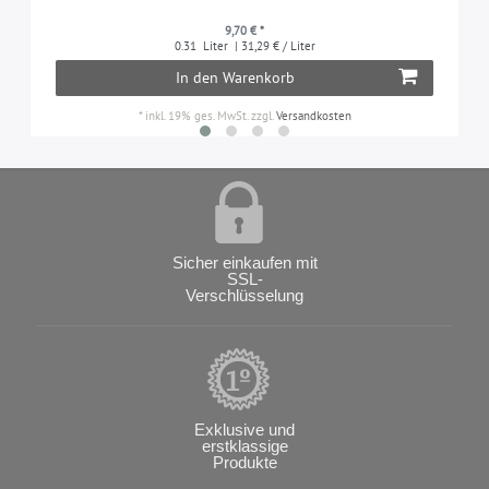
9,70 € *
0.31
Liter
| 31,29 € / Liter
In den Warenkorb
*
inkl. 19% ges. MwSt.
zzgl.
Versandkosten
Sicher einkaufen mit
SSL-
Verschlüsselung
Exklusive und
erstklassige
Produkte