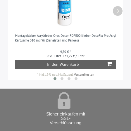
Montagekleber Acrylkleber Orac Decor FDP500 Kleber DecoFix Pro Acryl
Kartusche 310 ml Für Zierleisten und Paneele
9,70 € *
0.31
Liter
| 31,29 € / Liter
In den Warenkorb
*
inkl. 19% ges. MwSt.
zzgl.
Versandkosten
Sicher einkaufen mit
SSL-
Verschlüsselung