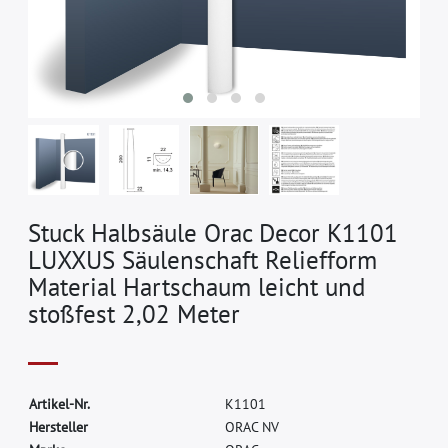
Stuck Halbsäule Orac Decor K1101
LUXXUS Säulenschaft Reliefform
Material Hartschaum leicht und
stoßfest 2,02 Meter
A
r
t
i
k
e
l
-
N
r
.
K
1
1
0
1
H
e
r
s
t
e
l
l
e
r
O
R
A
C
N
V