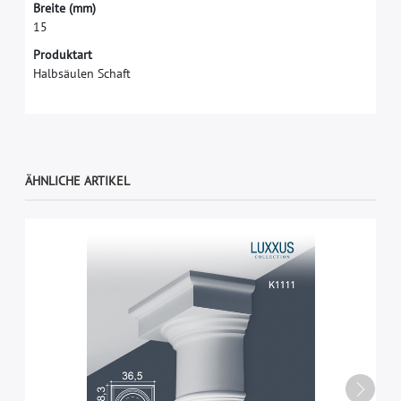
B
r
e
i
t
e
(
m
m
)
1
5
Produktart
Halbsäulen Schaft
ÄHNLICHE ARTIKEL