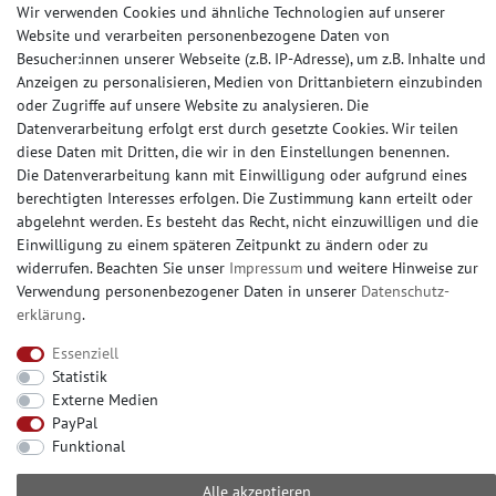
Wir verwenden Cookies und ähnliche Technologien auf unserer
Website und verarbeiten personenbezogene Daten von
ZAHLUNGSARTEN
Besucher:innen unserer Webseite (z.B. IP-Adresse), um z.B. Inhalte und
Anzeigen zu personalisieren, Medien von Drittanbietern einzubinden
oder Zugriffe auf unsere Website zu analysieren. Die
Datenverarbeitung erfolgt erst durch gesetzte Cookies. Wir teilen
diese Daten mit Dritten, die wir in den Einstellungen benennen.
SOCIAL MEDIA
Die Datenverarbeitung kann mit Einwilligung oder aufgrund eines
berechtigten Interesses erfolgen. Die Zustimmung kann erteilt oder
abgelehnt werden. Es besteht das Recht, nicht einzuwilligen und die
Einwilligung zu einem späteren Zeitpunkt zu ändern oder zu
widerrufen. Beachten Sie unser
Impressum
und weitere Hinweise zur
© Copyright 2026 | e-Delux GmbH
Verwendung personenbezogener Daten in unserer
Daten­schutz­
erklärung
.
Essenziell
Statistik
Externe Medien
PayPal
Funktional
Alle akzeptieren