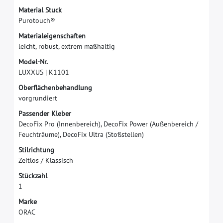
M
a
t
e
r
i
a
l
S
t
u
c
k
P
u
r
o
t
o
u
c
h
®
M
a
t
e
r
i
a
l
e
i
g
e
n
s
c
h
a
f
t
e
n
l
e
i
c
h
t
,
r
o
b
u
s
t
,
e
x
t
r
e
m
m
a
ß
h
a
l
t
i
g
M
o
d
e
l
-
N
r
.
L
U
X
X
U
S
|
K
1
1
0
1
O
b
e
r
f
ä
c
h
e
n
b
e
h
a
n
d
l
u
n
g
v
o
r
g
r
u
n
d
i
e
r
t
P
a
s
s
e
n
d
e
r
K
l
e
b
e
r
D
e
c
o
F
i
x
P
r
o
(
I
n
n
e
n
b
e
r
e
i
c
h
)
,
D
e
c
o
F
i
x
P
o
w
e
r
(
A
u
ß
e
n
b
e
r
e
i
c
h
/
F
e
u
c
h
t
r
ä
u
m
e
)
,
D
e
c
o
F
i
x
U
l
t
r
a
(
S
t
o
ß
s
t
e
l
l
e
n
)
S
t
i
l
r
i
c
h
t
u
n
g
Z
e
i
t
l
o
s
/
K
l
a
s
s
i
s
c
h
S
t
ü
c
k
z
a
h
l
1
M
a
r
k
e
O
R
A
C