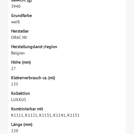
G
e
w
i
c
h
t
(
g
)
3
9
4
0
G
r
u
n
d
f
a
r
b
e
w
e
i
ß
H
e
r
s
t
e
l
l
e
r
O
R
A
C
N
V
H
e
r
s
t
e
l
l
u
n
g
s
l
a
n
d
-
/
r
e
g
i
o
n
B
e
l
g
i
e
n
H
ö
h
e
(
m
m
)
2
7
K
l
e
b
e
r
v
e
r
b
r
a
u
c
h
c
a
.
(
m
l
)
1
3
5
K
o
l
l
e
k
t
i
o
n
L
U
X
X
U
S
K
o
m
b
i
n
i
e
r
b
a
r
m
i
t
K
1
1
1
1
,
K
1
1
2
1
,
K
1
1
3
1
,
K
1
1
4
1
,
K
1
1
5
1
L
ä
n
g
e
(
m
m
)
2
2
0