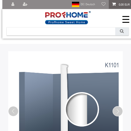
0,00 EUR
DE | Deutsch
☰