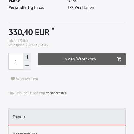
M
a
r
k
e
O
R
A
C
Versandfertig in ca.
1-2 Werktagen
*
330,40 EUR
Inhalt
1
Stück
Grundpreis
330,40 € / Stück
In den Warenkorb
Wunschliste
* inkl. 19% ges. MwSt. zzgl.
Versandkosten
Details
Beschreibung