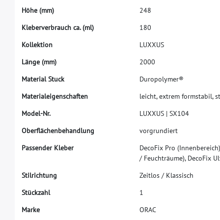
H
ö
h
e
(
m
m
)
2
4
8
K
l
e
b
e
r
v
e
r
b
r
a
u
c
h
c
a
.
(
m
l
)
1
8
0
K
o
l
l
e
k
t
i
o
n
L
U
X
X
U
S
L
ä
n
g
e
(
m
m
)
2
0
0
0
M
a
t
e
r
i
a
l
S
t
u
c
k
D
u
r
o
p
o
l
y
m
e
r
®
M
a
t
e
r
i
a
l
e
i
g
e
n
s
c
h
a
f
t
e
n
l
e
i
c
h
t
,
e
x
t
r
e
m
f
o
r
m
s
t
a
b
i
l
,
s
M
o
d
e
l
-
N
r
.
L
U
X
X
U
S
|
S
X
1
0
4
O
b
e
r
f
ä
c
h
e
n
b
e
h
a
n
d
l
u
n
g
v
o
r
g
r
u
n
d
i
e
r
t
P
a
s
s
e
n
d
e
r
K
l
e
b
e
r
D
e
c
o
F
i
x
P
r
o
(
I
n
n
e
n
b
e
r
e
i
c
h
/
F
e
u
c
h
t
r
ä
u
m
e
)
,
D
e
c
o
F
i
x
U
l
S
t
i
l
r
i
c
h
t
u
n
g
Z
e
i
t
l
o
s
/
K
l
a
s
s
i
s
c
h
S
t
ü
c
k
z
a
h
l
1
M
a
r
k
e
O
R
A
C