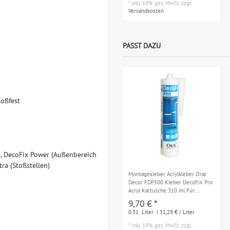
*
inkl. 19% ges. MwSt.
zzgl.
Versandkosten
PASST DAZU
t
o
ß
f
e
s
t
)
,
D
e
c
o
F
i
x
P
o
w
e
r
(
A
u
ß
e
n
b
e
r
e
i
c
h
t
r
a
(
S
t
o
ß
s
t
e
l
l
e
n
)
Montagekleber Acrylkleber Orac
Decor FDP500 Kleber DecoFix Pro
Acryl Kartusche 310 ml Für
Zierleisten und Paneele
9,70 € *
0.31
Liter
| 31,29 € / Liter
*
inkl. 19% ges. MwSt.
zzgl.