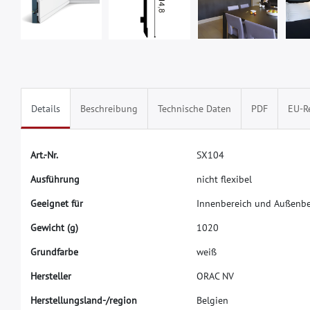
Details
Beschreibung
Technische Daten
PDF
EU-R
A
r
t
.
-
N
r
.
S
X
1
0
4
A
u
s
f
ü
h
r
u
n
g
n
i
c
h
t
f
e
x
i
b
e
l
G
e
e
i
g
n
e
t
f
ü
r
I
n
n
e
n
b
e
r
e
i
c
h
u
n
d
A
u
ß
e
n
b
G
e
w
i
c
h
t
(
g
)
1
0
2
0
G
r
u
n
d
f
a
r
b
e
w
e
i
ß
H
e
r
s
t
e
l
l
e
r
O
R
A
C
N
V
H
e
r
s
t
e
l
l
u
n
g
s
l
a
n
d
-
/
r
e
g
i
o
n
B
e
l
g
i
e
n