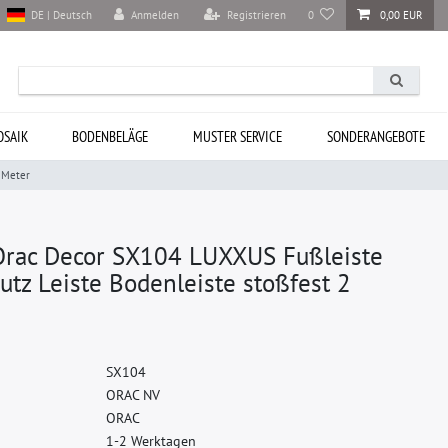
Anmelden
Registrieren
0
0,00 EUR
DE | Deutsch
SAIK
BODENBELÄGE
MUSTER SERVICE
SONDERANGEBOTE
2 Meter
 Orac Decor SX104 LUXXUS Fußleiste
hutz Leiste Bodenleiste stoßfest 2
S
X
1
0
4
O
R
A
C
N
V
O
R
A
C
1-2 Werktagen