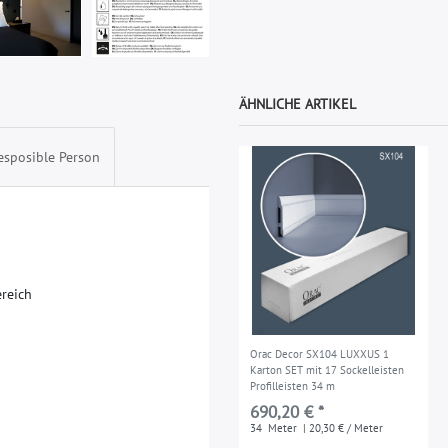
ÄHNLICHE ARTIKEL
esposible Person
e
r
e
i
c
h
Orac Decor SX104 LUXXUS 1
Karton SET mit 17 Sockelleisten
Profilleisten 34 m
690,20 € *
34
Meter
| 20,30 € / Meter