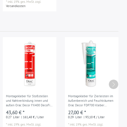
*
inkl. 19% ges. MwSt.
zzgl.
Versandkosten
Montagekleber für Stoßstellen
Montagekleber für Zierleisten im
und Nahtverbindung innen und
Außenbereich und Feuchträumen
außen Orac Decor FX400 DecoFix
Orac Decor FDP700 Kleber
Ultra Kartusche 270 ml
DecoFix Power Kartusche 290 ml
43,60 € *
27,00 € *
0.27
Liter
| 161,48 € / Liter
0.29
Liter
| 93,10 € / Liter
*
inkl. 19% ges. MwSt.
zzgl.
*
inkl. 19% ges. MwSt.
zzgl.