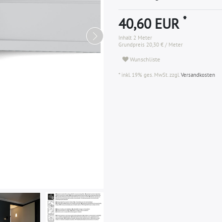
*
40,60 EUR
Inhalt
2
Meter
Grundpreis
20,30 € / Meter
Wunschliste
* inkl. 19% ges. MwSt. zzgl.
Versandkosten