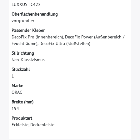
L
U
X
X
U
S
|
C
4
2
2
O
b
e
r
f
ä
c
h
e
n
b
e
h
a
n
d
l
u
n
g
v
o
r
g
r
u
n
d
i
e
r
t
P
a
s
s
e
n
d
e
r
K
l
e
b
e
r
D
e
c
o
F
i
x
P
r
o
(
I
n
n
e
n
b
e
r
e
i
c
h
)
,
D
e
c
o
F
i
x
P
o
w
e
r
(
A
u
ß
e
n
b
e
r
e
i
c
h
/
F
e
u
c
h
t
r
ä
u
m
e
)
,
D
e
c
o
F
i
x
U
l
t
r
a
(
S
t
o
ß
s
t
e
l
l
e
n
)
S
t
i
l
r
i
c
h
t
u
n
g
N
e
o
-
K
l
a
s
s
i
z
i
s
m
u
s
S
t
ü
c
k
z
a
h
l
1
M
a
r
k
e
O
R
A
C
B
r
e
i
t
e
(
m
m
)
1
9
4
Produktart
Eckleiste, Deckenleiste