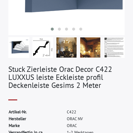
Stuck Zierleiste Orac Decor C422
LUXXUS leiste Eckleiste profil
Deckenleiste Gesims 2 Meter
A
r
t
i
k
e
l
-
N
r
.
C
4
2
2
H
e
r
s
t
e
l
l
e
r
O
R
A
C
N
V
M
a
r
k
e
O
R
A
C
Versandfertig in ca.
1-2 Werktagen