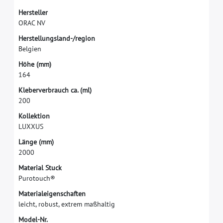
H
e
r
s
t
e
l
l
e
r
O
R
A
C
N
V
H
e
r
s
t
e
l
l
u
n
g
s
l
a
n
d
-
/
r
e
g
i
o
n
B
e
l
g
i
e
n
H
ö
h
e
(
m
m
)
1
6
4
K
l
e
b
e
r
v
e
r
b
r
a
u
c
h
c
a
.
(
m
l
)
2
0
0
K
o
l
l
e
k
t
i
o
n
L
U
X
X
U
S
L
ä
n
g
e
(
m
m
)
2
0
0
0
M
a
t
e
r
i
a
l
S
t
u
c
k
P
u
r
o
t
o
u
c
h
®
M
a
t
e
r
i
a
l
e
i
g
e
n
s
c
h
a
f
t
e
n
l
e
i
c
h
t
,
r
o
b
u
s
t
,
e
x
t
r
e
m
m
a
ß
h
a
l
t
i
g
M
o
d
e
l
-
N
r
.