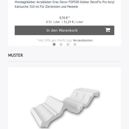
Montagekleber Acrylkleber Orac Decor FDP500 Kleber DecoFix Pro Acryl
Kartusche 310 ml Für Zierleisten und Paneele
9,70 € *
0.31
Liter
| 31,29 € / Liter
In den Warenkorb
*
inkl. 19% ges. MwSt.
zzgl.
Versandkosten
MUSTER