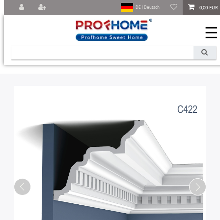
0,00 EUR
DE | Deutsch
☰