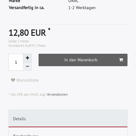
M
a
r
k
e
O
R
A
C
Versandfertig in ca.
1-2 Werktagen
*
12,80 EUR
Inhalt
2
Meter
Grundpreis
6,40 € / Meter
In den Warenkorb
Wunschliste
* inkl. 19% ges. MwSt. zzgl.
Versandkosten
Details
Beschreibung