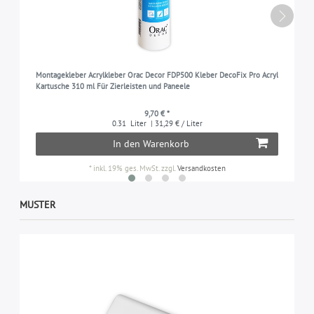
Montagekleber Acrylkleber Orac Decor FDP500 Kleber DecoFix Pro Acryl
Kartusche 310 ml Für Zierleisten und Paneele
9,70 € *
0.31
Liter
| 31,29 € / Liter
In den Warenkorb
*
inkl. 19% ges. MwSt.
zzgl.
Versandkosten
MUSTER