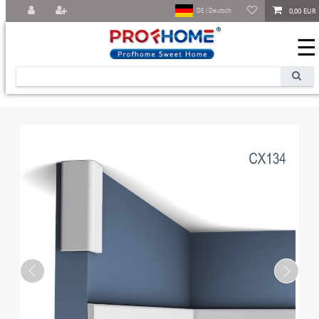
0,00 EUR
DE | Deutsch
☰