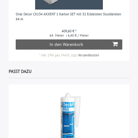
Orac Decor CX134 AXXENT 1 Karton SET mit 32 Eckleisten Stuckleisten
64 m
409,60 € *
64
Meter
| 6,40 € / Meter
In den Warenkorb
*
inkl. 19% ges. MwSt.
zzgl.
Versandkosten
PASST DAZU