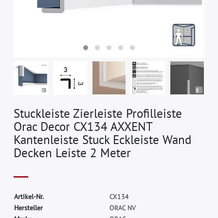
Stuckleiste Zierleiste Profilleiste
Orac Decor CX134 AXXENT
Kantenleiste Stuck Eckleiste Wand
Decken Leiste 2 Meter
A
r
t
i
k
e
l
-
N
r
.
C
X
1
3
4
H
e
r
s
t
e
l
l
e
r
O
R
A
C
N
V