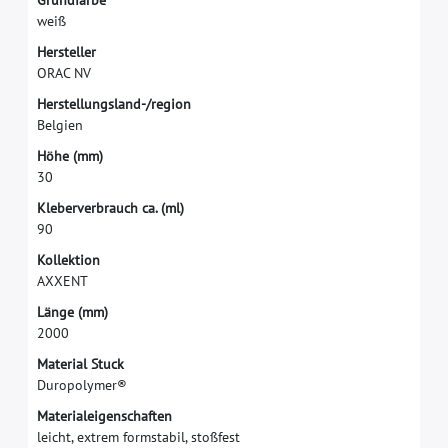
G
r
u
n
d
f
a
r
b
e
w
e
i
ß
H
e
r
s
t
e
l
l
e
r
O
R
A
C
N
V
H
e
r
s
t
e
l
l
u
n
g
s
l
a
n
d
-
/
r
e
g
i
o
n
B
e
l
g
i
e
n
H
ö
h
e
(
m
m
)
3
0
K
l
e
b
e
r
v
e
r
b
r
a
u
c
h
c
a
.
(
m
l
)
9
0
K
o
l
l
e
k
t
i
o
n
A
X
X
E
N
T
L
ä
n
g
e
(
m
m
)
2
0
0
0
M
a
t
e
r
i
a
l
S
t
u
c
k
D
u
r
o
p
o
l
y
m
e
r
®
M
a
t
e
r
i
a
l
e
i
g
e
n
s
c
h
a
f
t
e
n
l
e
i
c
h
t
,
e
x
t
r
e
m
f
o
r
m
s
t
a
b
i
l
,
s
t
o
ß
f
e
s
t