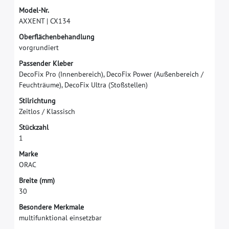
M
o
d
e
l
-
N
r
.
A
X
X
E
N
T
|
C
X
1
3
4
O
b
e
r
f
ä
c
h
e
n
b
e
h
a
n
d
l
u
n
g
v
o
r
g
r
u
n
d
i
e
r
t
P
a
s
s
e
n
d
e
r
K
l
e
b
e
r
D
e
c
o
F
i
x
P
r
o
(
I
n
n
e
n
b
e
r
e
i
c
h
)
,
D
e
c
o
F
i
x
P
o
w
e
r
(
A
u
ß
e
n
b
e
r
e
i
c
h
/
F
e
u
c
h
t
r
ä
u
m
e
)
,
D
e
c
o
F
i
x
U
l
t
r
a
(
S
t
o
ß
s
t
e
l
l
e
n
)
S
t
i
l
r
i
c
h
t
u
n
g
Z
e
i
t
l
o
s
/
K
l
a
s
s
i
s
c
h
S
t
ü
c
k
z
a
h
l
1
M
a
r
k
e
O
R
A
C
B
r
e
i
t
e
(
m
m
)
3
0
Besondere Merkmale
multifunktional einsetzbar