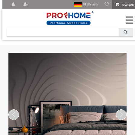
0,00 EUR
DE | Deutsch
☰