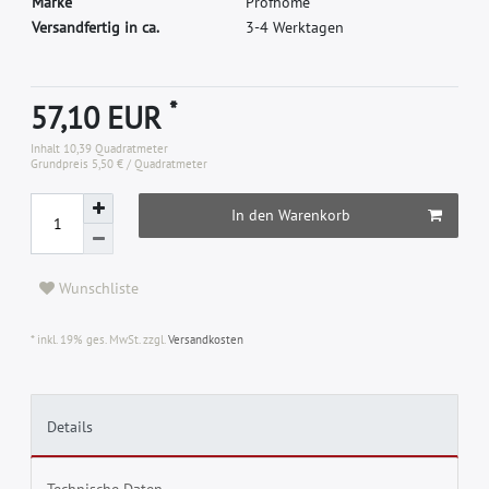
M
a
r
k
e
P
r
o
f
h
o
m
e
Versandfertig in ca.
3-4 Werktagen
*
57,10 EUR
Inhalt
10,39
Quadratmeter
Grundpreis
5,50 € / Quadratmeter
In den Warenkorb
Wunschliste
* inkl. 19% ges. MwSt. zzgl.
Versandkosten
Details
Technische Daten