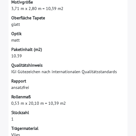
M
o
t
i
v
g
r
ö
ß
e
3
,
7
1
m
x
2
,
8
0
m
=
1
0
,
3
9
m
2
O
b
e
r
f
ä
c
h
e
T
a
p
e
t
e
g
l
a
t
t
O
p
t
i
k
m
a
t
t
P
a
k
e
t
i
n
h
a
l
t
(
m
2
)
1
0
.
3
9
Q
u
a
l
i
t
ä
t
s
h
i
n
w
e
i
s
I
G
I
G
ü
t
e
z
e
i
c
h
e
n
n
a
c
h
i
n
t
e
r
n
a
t
i
o
n
a
l
e
n
Q
u
a
l
i
t
ä
t
s
s
t
a
n
d
a
r
d
s
R
a
p
p
o
r
t
a
n
s
a
t
z
f
r
e
i
R
o
l
l
e
n
m
a
ß
0
,
5
3
m
x
2
0
,
1
0
m
=
1
0
,
3
9
m
2
S
t
ü
c
k
z
a
h
l
1
T
r
ä
g
e
r
m
a
t
e
r
i
a
l
V
l
i
e
s