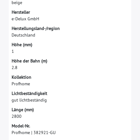
b
e
i
g
e
H
e
r
s
t
e
l
l
e
r
e
-
D
e
l
u
x
G
m
b
H
H
e
r
s
t
e
l
l
u
n
g
s
l
a
n
d
-
/
r
e
g
i
o
n
D
e
u
t
s
c
h
l
a
n
d
H
ö
h
e
(
m
m
)
1
H
ö
h
e
d
e
r
B
a
h
n
(
m
)
2
.
8
K
o
l
l
e
k
t
i
o
n
P
r
o
f
h
o
m
e
L
i
c
h
t
b
e
s
t
ä
n
d
i
g
k
e
i
t
g
u
t
l
i
c
h
t
b
e
s
t
ä
n
d
i
g
L
ä
n
g
e
(
m
m
)
2
8
0
0
M
o
d
e
l
-
N
r
.
P
r
o
f
h
o
m
e
|
3
8
2
9
2
1
-
G
U