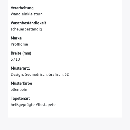
V
e
r
a
r
b
e
i
t
u
n
g
W
a
n
d
e
i
n
k
l
e
i
s
t
e
r
n
W
a
s
c
h
b
e
s
t
ä
n
d
i
g
k
e
i
t
s
c
h
e
u
e
r
b
e
s
t
ä
n
d
i
g
M
a
r
k
e
P
r
o
f
h
o
m
e
B
r
e
i
t
e
(
m
m
)
3
7
1
0
Musterart1
Design, Geometrisch, Grafisch, 3D
Musterfarbe
elfenbein
Tapetenart
heißgeprägte Vliestapete