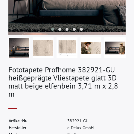
Fototapete Profhome 382921-GU
heißgeprägte Vliestapete glatt 3D
matt beige elfenbein 3,71 m x 2,8
m
A
r
t
i
k
e
l
-
N
r
.
3
8
2
9
2
1
-
G
U
H
e
r
s
t
e
l
l
e
r
e
-
D
e
l
u
x
G
m
b
H