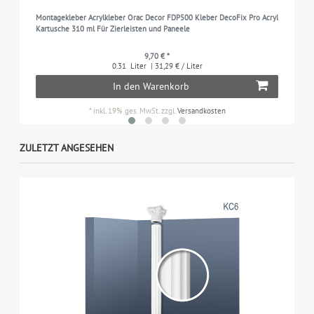
Montagekleber Acrylkleber Orac Decor FDP500 Kleber DecoFix Pro Acryl
Kartusche 310 ml Für Zierleisten und Paneele
9,70 € *
0.31
Liter
| 31,29 € / Liter
In den Warenkorb
*
inkl. 19% ges. MwSt.
zzgl.
Versandkosten
ZULETZT ANGESEHEN