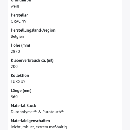
G
r
u
n
d
f
a
r
b
e
w
e
i
ß
H
e
r
s
t
e
l
l
e
r
O
R
A
C
N
V
H
e
r
s
t
e
l
l
u
n
g
s
l
a
n
d
-
/
r
e
g
i
o
n
B
e
l
g
i
e
n
H
ö
h
e
(
m
m
)
2
8
7
0
K
l
e
b
e
r
v
e
r
b
r
a
u
c
h
c
a
.
(
m
l
)
2
0
0
K
o
l
l
e
k
t
i
o
n
L
U
X
X
U
S
L
ä
n
g
e
(
m
m
)
3
6
0
M
a
t
e
r
i
a
l
S
t
u
c
k
D
u
r
o
p
o
l
y
m
e
r
®
&
P
u
r
o
t
o
u
c
h
®
M
a
t
e
r
i
a
l
e
i
g
e
n
s
c
h
a
f
t
e
n
l
e
i
c
h
t
,
r
o
b
u
s
t
,
e
x
t
r
e
m
m
a
ß
h
a
l
t
i
g