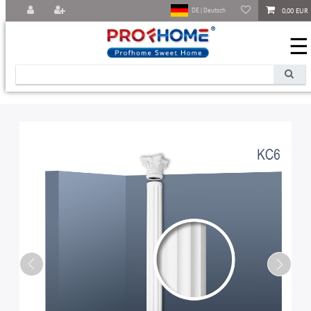
0,00 EUR
DE | Deutsch
☰