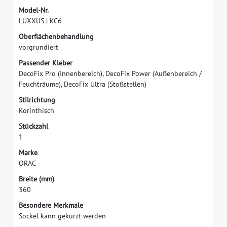
M
o
d
e
l
-
N
r
.
L
U
X
X
U
S
|
K
C
6
O
b
e
r
f
ä
c
h
e
n
b
e
h
a
n
d
l
u
n
g
v
o
r
g
r
u
n
d
i
e
r
t
P
a
s
s
e
n
d
e
r
K
l
e
b
e
r
D
e
c
o
F
i
x
P
r
o
(
I
n
n
e
n
b
e
r
e
i
c
h
)
,
D
e
c
o
F
i
x
P
o
w
e
r
(
A
u
ß
e
n
b
e
r
e
i
c
h
/
F
e
u
c
h
t
r
ä
u
m
e
)
,
D
e
c
o
F
i
x
U
l
t
r
a
(
S
t
o
ß
s
t
e
l
l
e
n
)
S
t
i
l
r
i
c
h
t
u
n
g
K
o
r
i
n
t
h
i
s
c
h
S
t
ü
c
k
z
a
h
l
1
M
a
r
k
e
O
R
A
C
B
r
e
i
t
e
(
m
m
)
3
6
0
Besondere Merkmale
Sockel kann gekürzt werden