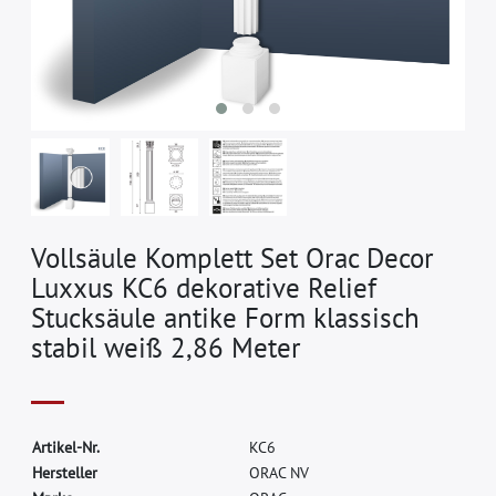
Vollsäule Komplett Set Orac Decor
Luxxus KC6 dekorative Relief
Stucksäule antike Form klassisch
stabil weiß 2,86 Meter
A
r
t
i
k
e
l
-
N
r
.
K
C
6
H
e
r
s
t
e
l
l
e
r
O
R
A
C
N
V