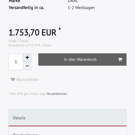
M
a
r
k
e
O
R
A
C
Versandfertig in ca.
1-2 Werktagen
*
1.753,70 EUR
Inhalt
1
Stück
Grundpreis
1.753,70 € / Stück
In den Warenkorb
Wunschliste
* inkl. 19% ges. MwSt. zzgl.
Versandkosten
Details
Beschreibung