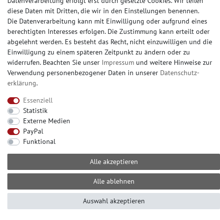
Datenverarbeitung erfolgt erst durch gesetzte Cookies. Wir teilen
AUSSTELLUNG
diese Daten mit Dritten, die wir in den Einstellungen benennen.
Die Datenverarbeitung kann mit Einwilligung oder aufgrund eines
Rund um die Uhr online bestellen oder vorab ein
berechtigten Interesses erfolgen. Die Zustimmung kann erteilt oder
Muster (Musterstück oder Musterbogen) kaufen.
abgelehnt werden. Es besteht das Recht, nicht einzuwilligen und die
Einwilligung zu einem späteren Zeitpunkt zu ändern oder zu
Besuchen Sie unsere große Ausstellung, in Erkrath
widerrufen. Beachten Sie unser
Impressum
und weitere Hinweise zur
bei Düsseldorf. Nahezu alle Produkte ab Lager
Verwendung personenbezogener Daten in unserer
Daten­schutz­
abholbereit.
erklärung
.
Essenziell
Statistik
Externe Medien
KONTAKT
PayPal
Sie erreichen uns telefonisch
Funktional
+49 (0) 2104 – 833 11 22
Alle akzeptieren
Mo.-Fr.: 10.00-16.00 Uhr
E-mail: info@profhome-shop.de
Alle ablehnen
Auswahl akzeptieren
ZAHLUNGSARTEN