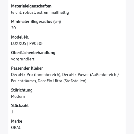
M
a
t
e
r
i
a
l
e
i
g
e
n
s
c
h
a
f
t
e
n
l
e
i
c
h
t
,
r
o
b
u
s
t
,
e
x
t
r
e
m
m
a
ß
h
a
l
t
i
g
M
i
n
i
m
a
l
e
r
B
i
e
g
e
r
a
d
i
u
s
(
c
m
)
2
0
M
o
d
e
l
-
N
r
.
L
U
X
X
U
S
|
P
9
0
5
0
F
O
b
e
r
f
ä
c
h
e
n
b
e
h
a
n
d
l
u
n
g
v
o
r
g
r
u
n
d
i
e
r
t
P
a
s
s
e
n
d
e
r
K
l
e
b
e
r
D
e
c
o
F
i
x
P
r
o
(
I
n
n
e
n
b
e
r
e
i
c
h
)
,
D
e
c
o
F
i
x
P
o
w
e
r
(
A
u
ß
e
n
b
e
r
e
i
c
h
/
F
e
u
c
h
t
r
ä
u
m
e
)
,
D
e
c
o
F
i
x
U
l
t
r
a
(
S
t
o
ß
s
t
e
l
l
e
n
)
S
t
i
l
r
i
c
h
t
u
n
g
M
o
d
e
r
n
S
t
ü
c
k
z
a
h
l
1
M
a
r
k
e
O
R
A
C