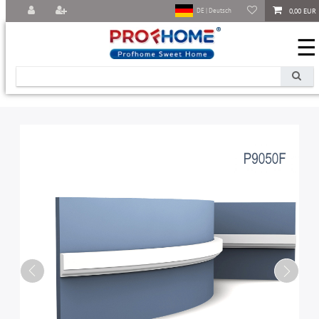
0,00 EUR
DE | Deutsch
☰