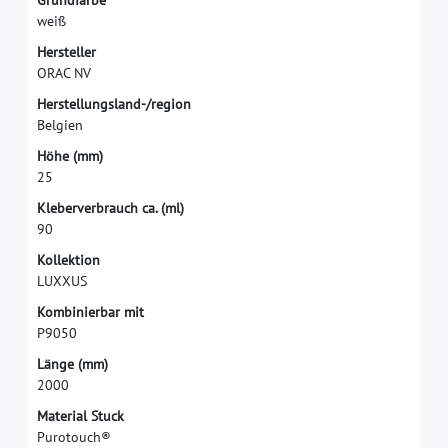
G
r
u
n
d
f
a
r
b
e
w
e
i
ß
H
e
r
s
t
e
l
l
e
r
O
R
A
C
N
V
H
e
r
s
t
e
l
l
u
n
g
s
l
a
n
d
-
/
r
e
g
i
o
n
B
e
l
g
i
e
n
H
ö
h
e
(
m
m
)
2
5
K
l
e
b
e
r
v
e
r
b
r
a
u
c
h
c
a
.
(
m
l
)
9
0
K
o
l
l
e
k
t
i
o
n
L
U
X
X
U
S
K
o
m
b
i
n
i
e
r
b
a
r
m
i
t
P
9
0
5
0
L
ä
n
g
e
(
m
m
)
2
0
0
0
M
a
t
e
r
i
a
l
S
t
u
c
k
P
u
r
o
t
o
u
c
h
®