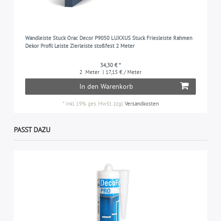
Wandleiste Stuck Orac Decor P9050 LUXXUS Stuck Friesleiste Rahmen
Dekor Profil Leiste Zierleiste stoßfest 2 Meter
34,30 € *
2
Meter
| 17,15 € / Meter
In den Warenkorb
*
inkl. 19% ges. MwSt.
zzgl.
Versandkosten
PASST DAZU