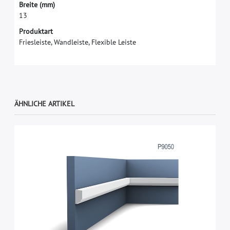
B
r
e
i
t
e
(
m
m
)
1
3
Produktart
Friesleiste, Wandleiste, Flexible Leiste
ÄHNLICHE ARTIKEL