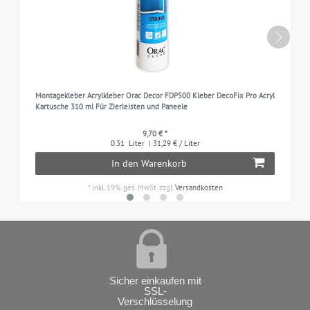
Montagekleber Acrylkleber Orac Decor FDP500 Kleber DecoFix Pro Acryl
Kartusche 310 ml Für Zierleisten und Paneele
9,70 € *
0.31
Liter
| 31,29 € / Liter
In den Warenkorb
*
inkl. 19% ges. MwSt.
zzgl.
Versandkosten
Sicher einkaufen mit
SSL-
Verschlüsselung