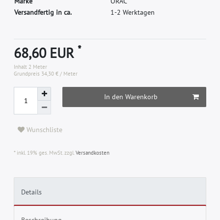
M
a
r
k
e
O
R
A
C
Versandfertig in ca.
1-2 Werktagen
*
68,60 EUR
Inhalt
2
Meter
Grundpreis
34,30 € / Meter
In den Warenkorb
Wunschliste
* inkl. 19% ges. MwSt. zzgl.
Versandkosten
Details
Beschreibung