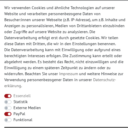
Wir verwenden Cookies und ähnliche Technologien auf unserer
Website und verarbeiten personenbezogene Daten von
ZAHLUNGSARTEN
Besucher:innen unserer Webseite (z.B. IP-Adresse), um z.B. Inhalte und
Anzeigen zu personalisieren, Medien von Drittanbietern einzubinden
oder Zugriffe auf unsere Website zu analysieren. Die
Datenverarbeitung erfolgt erst durch gesetzte Cookies. Wir teilen
diese Daten mit Dritten, die wir in den Einstellungen benennen.
SOCIAL MEDIA
Die Datenverarbeitung kann mit Einwilligung oder aufgrund eines
berechtigten Interesses erfolgen. Die Zustimmung kann erteilt oder
abgelehnt werden. Es besteht das Recht, nicht einzuwilligen und die
Einwilligung zu einem späteren Zeitpunkt zu ändern oder zu
widerrufen. Beachten Sie unser
Impressum
und weitere Hinweise zur
© Copyright 2026 | e-Delux GmbH
Verwendung personenbezogener Daten in unserer
Daten­schutz­
erklärung
.
Essenziell
Statistik
Externe Medien
PayPal
Funktional