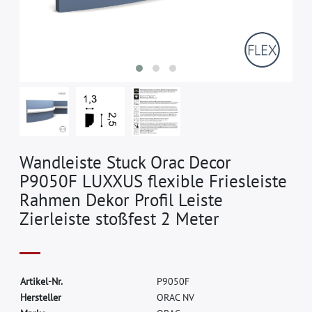
Wandleiste Stuck Orac Decor
P9050F LUXXUS flexible Friesleiste
Rahmen Dekor Profil Leiste
Zierleiste stoßfest 2 Meter
A
r
t
i
k
e
l
-
N
r
.
P
9
0
5
0
F
H
e
r
s
t
e
l
l
e
r
O
R
A
C
N
V